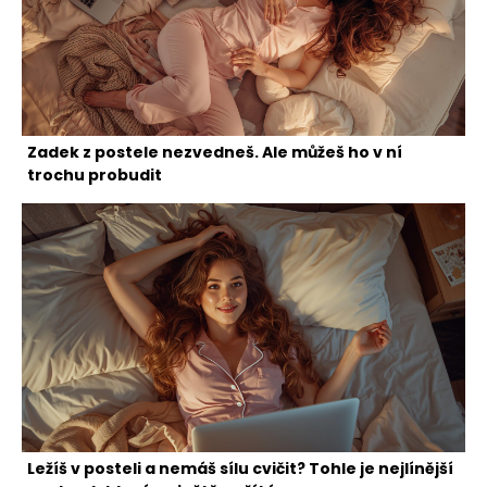
Zadek z postele nezvedneš. Ale můžeš ho v ní
trochu probudit
Ležíš v posteli a nemáš sílu cvičit? Tohle je nejlínější