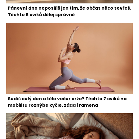
Pánevní dno neposílíš jen tím, že občas něco sevřeš.
Těchto 5 cviků dělej správně
Sedíš celý den a tělo večer vrže? Těchto 7 cviků na
mobilitu rozhýbe kyčle, záda i ramena