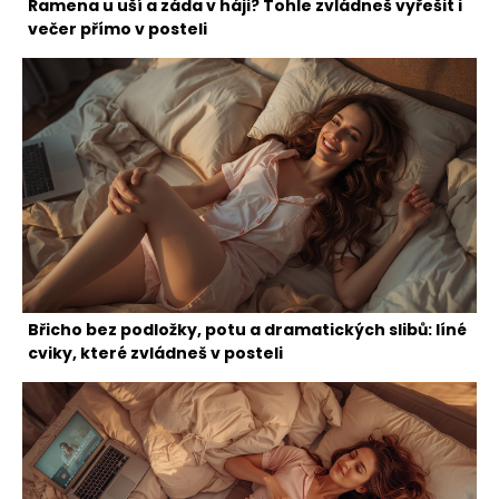
Ramena u uší a záda v háji? Tohle zvládneš vyřešit i
večer přímo v posteli
Břicho bez podložky, potu a dramatických slibů: líné
cviky, které zvládneš v posteli