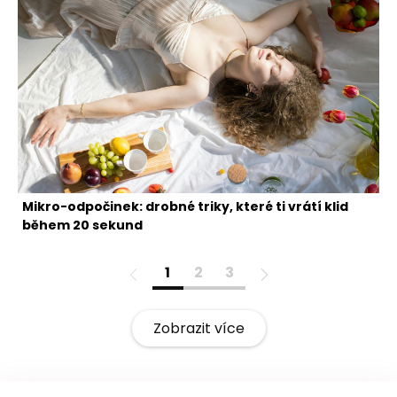
Mikro-odpočinek: drobné triky, které ti vrátí klid
během 20 sekund
1
2
3
Zobrazit více