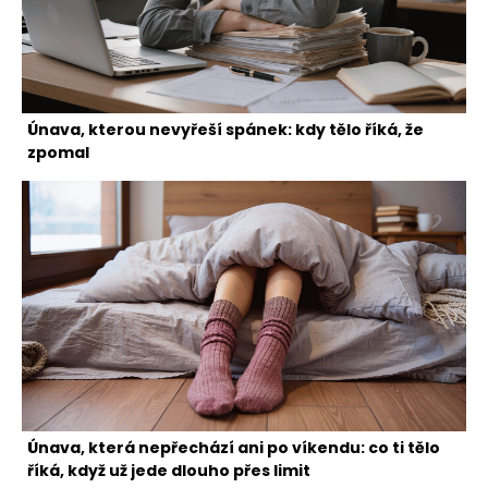
Únava, kterou nevyřeší spánek: kdy tělo říká, že
zpomal
Únava, která nepřechází ani po víkendu: co ti tělo
říká, když už jede dlouho přes limit