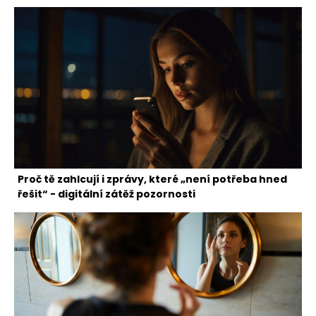
Proč tě zahlcují i zprávy, které „není potřeba hned
řešit“ - digitální zátěž pozornosti