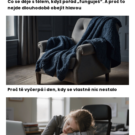
Co se děje s tělem, když pořád „funguješ“. A proč to
nejde dlouhodobě obejít hlavou
Proč tě vyčerpá i den, kdy se vlastně nic nestalo