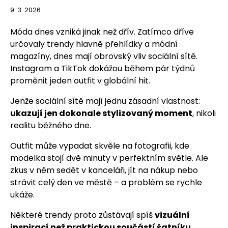
9. 3. 2026
Móda dnes vzniká jinak než dřív. Zatímco dříve
určovaly trendy hlavně přehlídky a módní
magazíny, dnes mají obrovský vliv sociální sítě.
Instagram a TikTok dokážou během pár týdnů
proměnit jeden outfit v globální hit.
Jenže sociální sítě mají jednu zásadní vlastnost:
ukazují jen dokonale stylizovaný moment
, nikoli
realitu běžného dne.
Outfit může vypadat skvěle na fotografii, kde
modelka stojí dvě minuty v perfektním světle. Ale
zkus v něm sedět v kanceláři, jít na nákup nebo
strávit celý den ve městě – a problém se rychle
ukáže.
Některé trendy proto zůstávají spíš
vizuální
inspirací než praktickou součástí šatníku
.