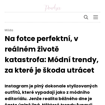
Móda
Na fotce perfektní, v
reálném životě
katastrofa: Módní trendy,
za které je škoda utrácet
Instagram je plný dokonale stylizovaných
outfitů, které vypadají jako z módního
editoriálu. Jenže realita běžného dne je
často úplně jiná. Některé trendy fungují