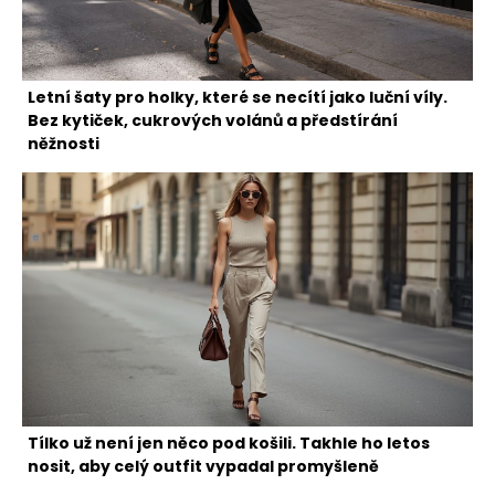
Letní šaty pro holky, které se necítí jako luční víly.
Bez kytiček, cukrových volánů a předstírání
něžnosti
Tílko už není jen něco pod košili. Takhle ho letos
nosit, aby celý outfit vypadal promyšleně