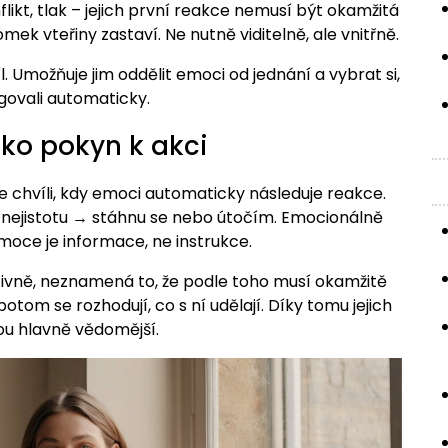
flikt, tlak – jejich první reakce nemusí být okamžitá
ek vteřiny zastaví. Ne nutně viditelně, ale vnitřně.
 Umožňuje jim oddělit emoci od jednání a vybrat si,
agovali automaticky.
ko pokyn k akci
 chvíli, kdy emoci automaticky následuje reakce.
m nejistotu → stáhnu se nebo útočím. Emocionálně
e emoce je informace, ne instrukce.
nzivně, neznamená to, že podle toho musí okamžitě
potom se rozhodují, co s ní udělají. Díky tomu jejich
sou hlavně vědomější.