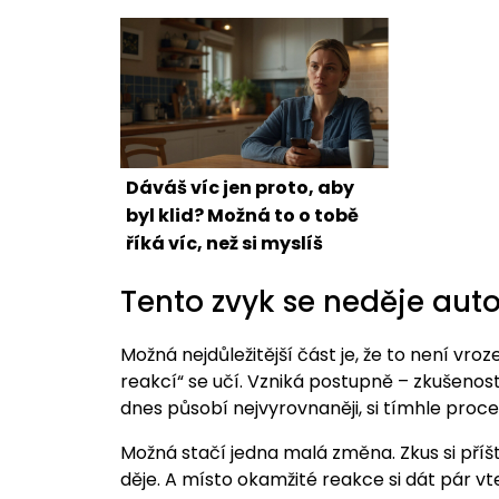
Dáváš víc jen proto, aby
byl klid? Možná to o tobě
říká víc, než si myslíš
Tento zvyk se neděje aut
Možná nejdůležitější část je, že to není vr
reakcí“ se učí. Vzniká postupně – zkušenos
dnes působí nejvyrovnaněji, si tímhle proce
Možná stačí jedna malá změna. Zkus si pří
děje. A místo okamžité reakce si dát pár vte