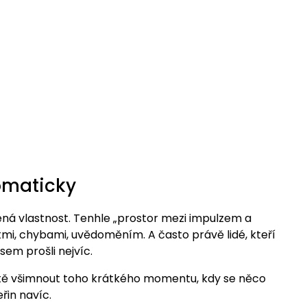
omaticky
ozená vlastnost. Tenhle „prostor mezi impulzem a
tmi, chybami, uvědoměním. A často právě lidé, kteří
sem prošli nejvíc.
ště všimnout toho krátkého momentu, kdy se něco
řin navíc.