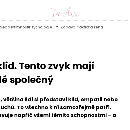
Sex a intimnosti
Psychologie
Zábava
Praktická žena
klid. Tento zvyk mají
dé společný
 většina lidí si představí klid, empatii nebo
buchů. To všechno k ní samozřejmě patří.
bjevuje napříč všemi těmito schopnostmi – a