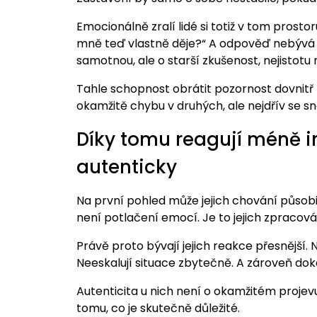
Emocionálně zralí lidé si totiž v tom prost
mně teď vlastně děje?“ A odpověď nebývá vžd
samotnou, ale o starší zkušenost, nejistot
Tahle schopnost obrátit pozornost dovnitř m
okamžitě chybu v druhých, ale nejdřív se sn
Díky tomu reagují méně i
autenticky
Na první pohled může jejich chování působit 
není potlačení emocí. Je to jejich zpracová
Právě proto bývají jejich reakce přesnější. N
Neeskalují situace zbytečně. A zároveň doká
Autenticita u nich není o okamžitém projevu 
tomu, co je skutečně důležité.