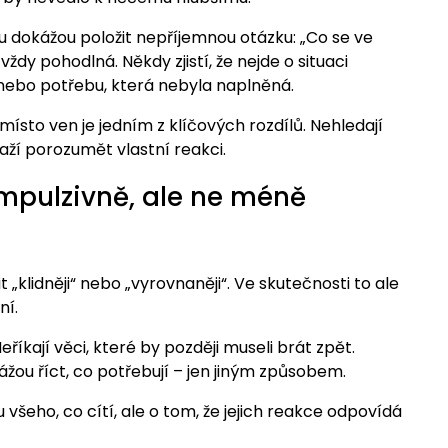
oru dokážou položit nepříjemnou otázku: „Co se ve
y pohodlná. Někdy zjistí, že nejde o situaci
u nebo potřebu, která nebyla naplněná.
ísto ven je jedním z klíčových rozdílů. Nehledají
aží porozumět vlastní reakci.
mpulzivně, ale ne méně
„klidněji“ nebo „vyrovnaněji“. Ve skutečnosti to ale
ní.
eříkají věci, které by později museli brát zpět.
žou říct, co potřebují – jen jiným způsobem.
všeho, co cítí, ale o tom, že jejich reakce odpovídá