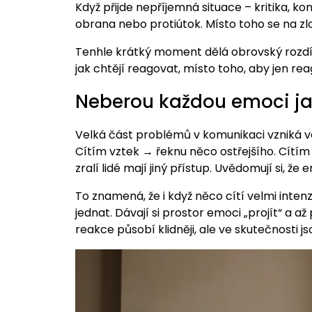
Když přijde nepříjemná situace – kritika, kon
obrana nebo protiútok. Místo toho se na zlom
Tenhle krátký moment dělá obrovský rozdíl.
jak chtějí reagovat, místo toho, aby jen re
Neberou každou emoci ja
Velká část problémů v komunikaci vzniká ve
Cítím vztek → řeknu něco ostřejšího. Cítí
zralí lidé mají jiný přístup. Uvědomují si, ž
To znamená, že i když něco cítí velmi inte
jednat. Dávají si prostor emoci „projít“ a až 
reakce působí klidněji, ale ve skutečnosti j