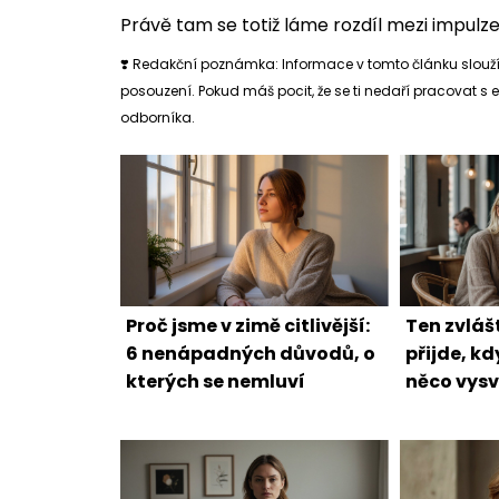
Právě tam se totiž láme rozdíl mezi impul
❣️ Redakční poznámka: Informace v tomto článku slouží 
posouzení. Pokud máš pocit, že se ti nedaří pracovat s
odborníka.
Proč jsme v zimě citlivější:
Ten zvlášt
6 nenápadných důvodů, o
přijde, k
kterých se nemluví
něco vysv