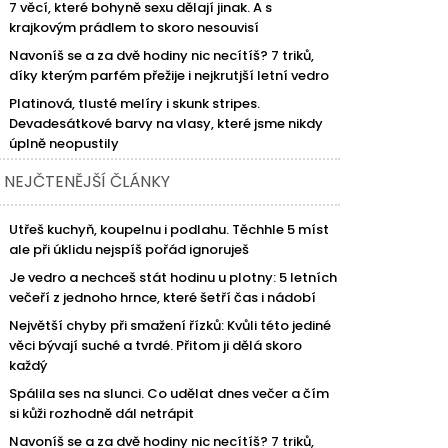
7 věcí, které bohyně sexu dělají jinak. A s
krajkovým prádlem to skoro nesouvisí
Navoníš se a za dvě hodiny nic necítíš? 7 triků,
díky kterým parfém přežije i nejkrutjší letní vedro
Platinová, tlusté melíry i skunk stripes.
Devadesátkové barvy na vlasy, které jsme nikdy
úplně neopustily
NEJČTENĚJŠÍ ČLÁNKY
Utřeš kuchyň, koupelnu i podlahu. Těchhle 5 míst
ale při úklidu nejspíš pořád ignoruješ
Je vedro a nechceš stát hodinu u plotny: 5 letních
večeří z jednoho hrnce, které šetří čas i nádobí
Největší chyby při smažení řízků: Kvůli této jediné
věci bývají suché a tvrdé. Přitom ji dělá skoro
každý
Spálila ses na slunci. Co udělat dnes večer a čím
si kůži rozhodně dál netrápit
Navoníš se a za dvě hodiny nic necítíš? 7 triků,