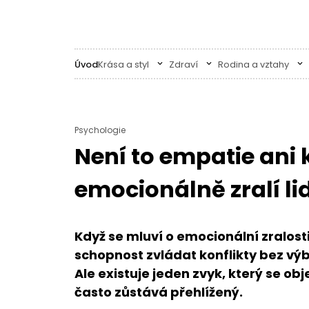
Úvod
Krása a styl
Zdraví
Rodina a vztahy
Psychologie
Není to empatie ani 
emocionálně zralí li
Když se mluví o emocionální zralosti,
schopnost zvládat konflikty bez vý
Ale existuje jeden zvyk, který se o
často zůstává přehlížený.