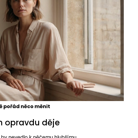
obě pořád něco měnit
ch opravdu děje
d by nevedlo k něčemu hlubšímu.