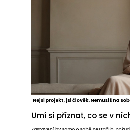
Nejsi projekt, jsi člověk. Nemusíš na s
Umí si přiznat, co se v ni
Zastavení by samo o sobě nestačilo, poku