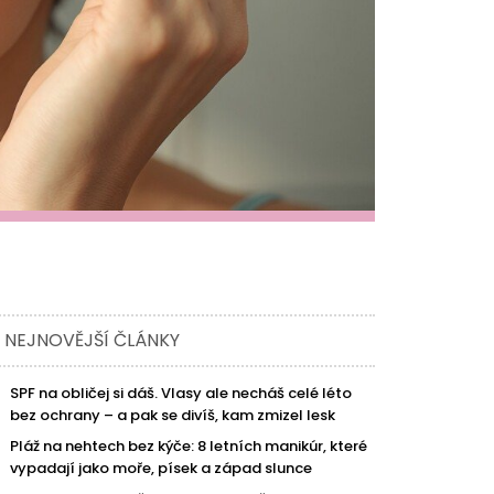
NEJNOVĚJŠÍ ČLÁNKY
SPF na obličej si dáš. Vlasy ale necháš celé léto
bez ochrany – a pak se divíš, kam zmizel lesk
Pláž na nehtech bez kýče: 8 letních manikúr, které
vypadají jako moře, písek a západ slunce