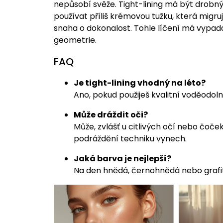
nepůsobí svěže. Tight-lining má být drobný
používat příliš krémovou tužku, která migru
snaha o dokonalost. Tohle líčení má vypadat
geometrie.
FAQ
Je tight-lining vhodný na léto?
Ano, pokud použiješ kvalitní voděodol
Může dráždit oči?
Může, zvlášť u citlivých očí nebo čoček
podráždění techniku vynech.
Jaká barva je nejlepší?
Na den hnědá, černohnědá nebo grafito