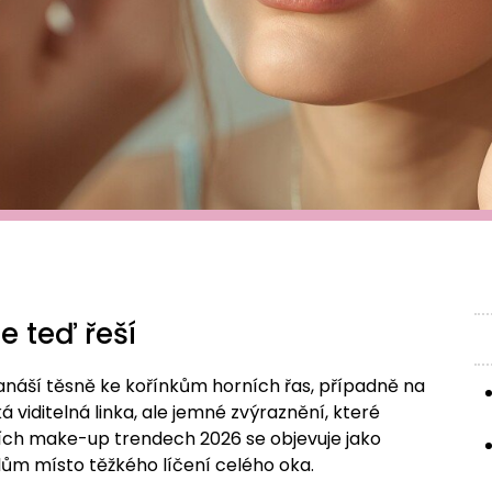
e teď řeší
a nanáší těsně ke kořínkům horních řas, případně na
ká viditelná linka, ale jemné zvýraznění, které
tních make-up trendech 2026 se objevuje jako
ům místo těžkého líčení celého oka.