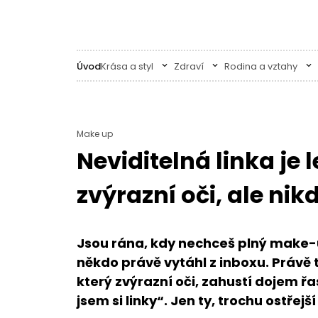
Úvod
Krása a styl
Zdraví
Rodina a vztahy
Make up
Neviditelná linka je le
zvýrazní oči, ale nik
Jsou rána, kdy nechceš plný make-u
někdo právě vytáhl z inboxu. Právě t
který zvýrazní oči, zahustí dojem 
jsem si linky“. Jen ty, trochu ostřej