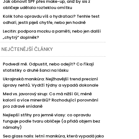
Jak obnovit SPF přes make-up, aniž by sis z
obličeje udělala rozteklou omítku
Kolik toho opravdu víš o hydrataci? Tenhle test
odhalí, jestli piješ chytře, nebo jen hodně
Lecitin: podpora mozku a paměti, nebo jen další
„chytrý“ doplněk?
NEJČTENĚJŠÍ ČLÁNKY
Podvedl mě. Odpustit, nebo odejít? Co říkají
statistiky o druhé šanci na lásku
Ukrajinská manikúra: Nejžhavější trend precizní
úpravy nehtů. Vydrží týdny a vypadá dokonale
Med vs. javorový sirup: Co má nižší GI, méně
kalorií a více minerálů? Rozhodující porovnání
pro zdravé snídaně
Nejlepší střihy pro jemné vlasy: co opravdu
funguje podle tvaru obličeje (a přidá objem bez
námahy)
Sea glass nails: letní manikúra, která vypadá jako