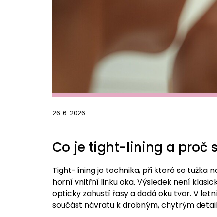
26. 6. 2026
Co je tight-lining a proč s
Tight-lining je technika, při které se tužk
horní vnitřní linku oka. Výsledek není klasic
opticky zahustí řasy a dodá oku tvar. V le
součást návratu k drobným, chytrým detail