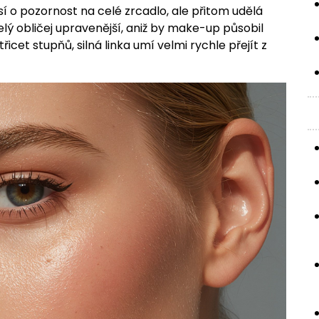
sí o pozornost na celé zrcadlo, ale přitom udělá
 celý obličej upravenější, aniž by make-up působil
 třicet stupňů, silná linka umí velmi rychle přejít z