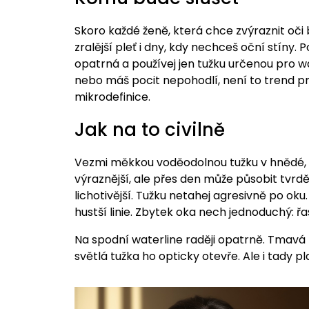
Skoro každé ženě, která chce zvýraznit oči b
zralější pleť i dny, kdy nechceš oční stíny.
opatrná a používej jen tužku určenou pro wate
nebo máš pocit nepohodlí, není to trend pro
mikrodefinice.
Jak na to civilně
Vezmi měkkou voděodolnou tužku v hnědé, 
výraznější, ale přes den může působit tvrděj
lichotivější. Tužku netahej agresivně po oku.
hustší linie. Zbytek oka nech jednoduchý: ř
Na spodní waterline raději opatrně. Tmavá
světlá tužka ho opticky otevře. Ale i tady pla