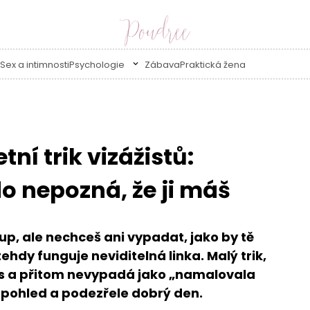
Sex a intimnosti
Psychologie
Zábava
Praktická žena
tní trik vizážistů:
do nepozná, že ji máš
p, ale nechceš ani vypadat, jako by tě
ehdy funguje neviditelná linka. Malý trik,
řas a přitom nevypadá jako „namalovala
ší pohled a podezřele dobrý den.