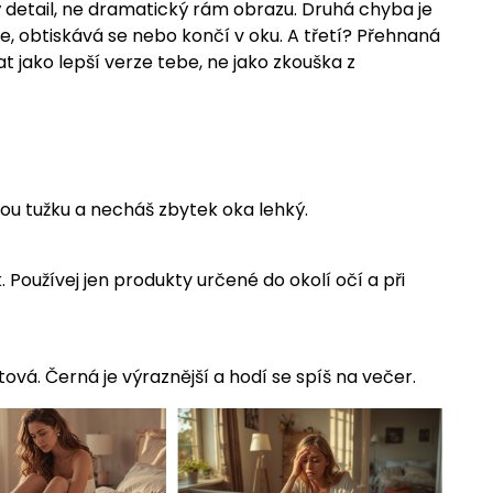
 detail, ne dramatický rám obrazu. Druhá chyba je
je, obtiskává se nebo končí v oku. A třetí? Přehnaná
 jako lepší verze tebe, ne jako zkouška z
nou tužku a necháš zbytek oka lehký.
. Používej jen produkty určené do okolí očí a při
vá. Černá je výraznější a hodí se spíš na večer.