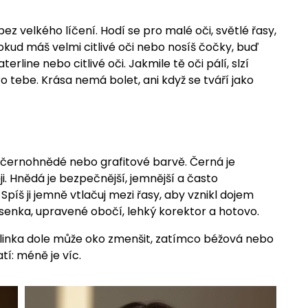
ez velkého líčení. Hodí se pro malé oči, světlé řasy,
 Pokud máš velmi citlivé oči nebo nosíš čočky, buď
rline nebo citlivé oči. Jakmile tě oči pálí, slzí
 tebe. Krása nemá bolet, ani když se tváří jako
černohnědé nebo grafitové barvě. Černá je
i. Hnědá je bezpečnější, jemnější a často
 Spíš ji jemně vtlačuj mezi řasy, aby vznikl dojem
asenka, upravené obočí, lehký korektor a hotovo.
 linka dole může oko zmenšit, zatímco béžová nebo
tí: méně je víc.