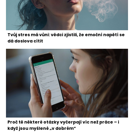
Tvůj stres má vůni: vědci zjistili, že emoční napětí se
dá doslova cítit
Proč tě některé otázky vyčerpají víc než práce – i
když jsou myšlené „v dobrém“