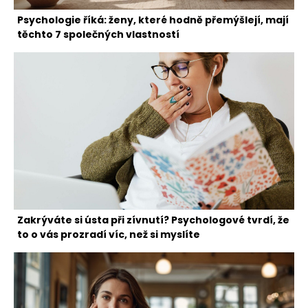
Psychologie říká: ženy, které hodně přemýšlejí, mají
těchto 7 společných vlastností
Zakrýváte si ústa při zívnutí? Psychologové tvrdí, že
to o vás prozradí víc, než si myslíte