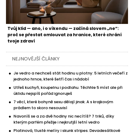
Tvůj klid — ano, i o víkendu — začíná slovem „ne“:
proč se přestat omlouvat za hranice, které chrání
tvoje zdraví
NEJNOVĚJŠÍ ČLÁNKY
Je vedro a nechceš stát hodinu u plotny: 5 letních večeří z
jednoho hrnce, které šetří čas i nádobí
Utřeš kuchyň, koupelnu i podlahu. Těchhle 5 míst ale při
úklidu nejspíš pořád ignoruješ
7 věcí, které bohyně sexu dělají jinak. A s krajkovým
prádlem to skoro nesouvisí
Navoníš se a za dvě hodiny nic necítíš? 7 triků, díky
kterým parfém přežije i nejkrutjší letní vedro
Platinová, tlusté melíry i skunk stripes. Devadesátkové