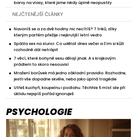
barvy na vlasy, které jsme nikdy úplně neopustily
NEJČTENĚJŠÍ ČLÁNKY
Navoníš se a za dvě hodiny nic necítíš? 7 triků, díky
kterým parfém přežije i nejkrutjší letní vedro
Spálila ses na slunci. Co udělat dnes večer a čím si kůži
rozhodně dál netrápit
7 věcí, které bohyně sexu dělají jinak. A s krajkovým
prádlem to skoro nesouvisí
Mražení borůvek má jedno základní pravidlo. Rozhodne,
jestli vše dopadne skvěle, nebo jako úplná tragédie
Utřeš kuchyň, koupelnu i podlahu. Těchhle 5 míst ale při
úklidu nejspíš pořád ignoruješ
PSYCHOLOGIE