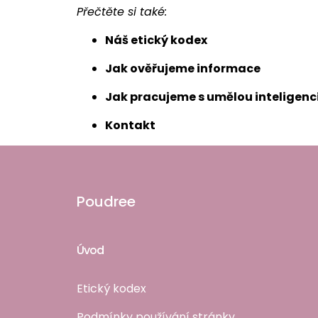
Přečtěte si také:
Náš etický kodex
Jak ověřujeme informace
Jak pracujeme s umělou inteligenc
Kontakt
Poudree
Úvod
Etický kodex
Podmínky používání stránky