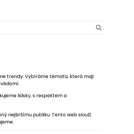
me trendy. Vybíráme témata, která mají
evědomí.
ujeme lidsky, s respektem a
ý nejširšímu publiku. Tento web slouží
ujeme.