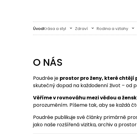
Úvod
Krása a styl
Zdraví
Rodina a vztahy
O NÁS
Poudrée je
prostor pro ženy, které chtěj
skutečný dopad na každodenní život – od p
Věříme v rovnováhu mezi vědou a žensko
porozuměním. Píšeme tak, aby se každá čte
Poudrée publikuje své články primárně pros
jako naše rozšířená vizitka, archiv a prost