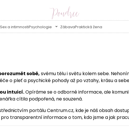
Sex a intimnosti
Psychologie
Zábava
Praktická žena
í porozumět sobě,
svému tělu i světu kolem sebe. Nehoní
éče o pleť a psychické pohody až po vztahy, krásu a seb
u intuicí.
Opíráme se o odborné informace, ale komunik
nářka cítila podpořená, ne souzená.
třednictvím portálu Centrum.cz, kde je náš obsah dostupn
or pro transparentní informace o tom, kdo jsme a jak prac