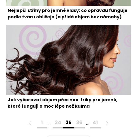
Nejlepší střihy pro jemné vlasy: co opravdu funguje
podle tvaru obličeje (a přidá objem bez námahy)
Jak vyčarovat objem přes noc: triky pro jemné,
které fungují o moc lépe než kulma
1
34
35
36
41
…
…