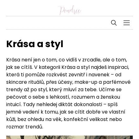
Krása a styl
Krása není jen o tom, co vidíš v zrcadle, ale o tom,
jak se cítíš. V kategorii Krása a styl najdeš inspiraci,
která ti pomůže rozkvést zevnitř i navenek – od
skincare rituálů, přes účesy, make-up a parfémové
trendy až po styl, který mluví za tebe. Učíme se
pečovat o sebe s lehkostí, rozumem a ženskou
intuicí. Tady nehledej diktát dokonalosti – spíš
jemné vedení k tomu, jak se cítit dobře ve vlastní
kůži, bez ohledu na věk, konfekční velikost nebo
rozmar trendů.