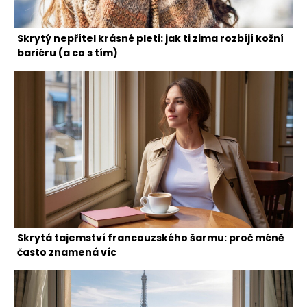
Skrytý nepřítel krásné pleti: jak ti zima rozbíjí kožní
bariéru (a co s tím)
Skrytá tajemství francouzského šarmu: proč méně
často znamená víc