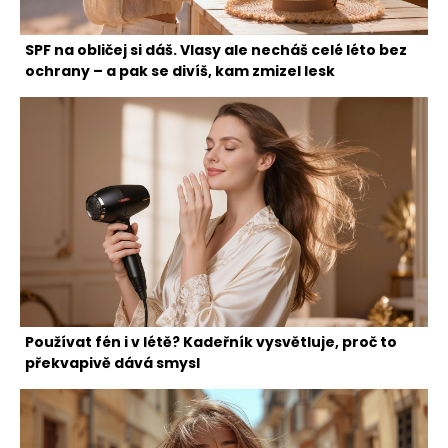
SPF na obličej si dáš. Vlasy ale necháš celé léto bez
ochrany – a pak se divíš, kam zmizel lesk
Používat fén i v létě? Kadeřník vysvětluje, proč to
překvapivě dává smysl