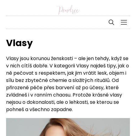
Vlasy
Vlasy jsou korunou ženskosti – ale jen tehdy, když se
v nich cítíš dobře. V kategorii Vlasy najdeš tipy, jak o
ně pečovat s respektem, jak jim vrátit lesk, objem i
sílu bez zbytečné chemie a složitých rituálů. Od
přirozené péče přes barvení až po účesy, které
zvládneš i v ranním chaosu. Protože krásné vlasy
nejsou o dokonalosti, ale o lehkosti, se kterou se
pohneš a všechno zapadne.