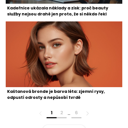
Kadeřnice ukázala náklady a zisk: proč beauty
služby nejsou drahé jen proto, že si někdo řekl
Kaštanová bronde je barva léta: zjemní rysy,
odpustí odrosty a nepůsobí tvrdě
1
2
6
…