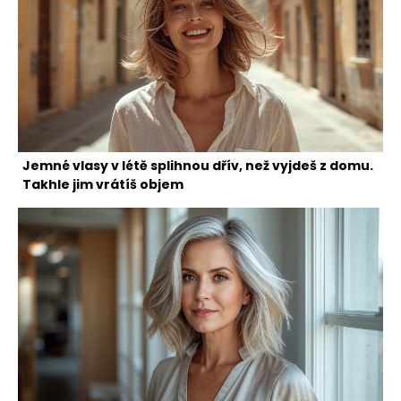
Jemné vlasy v létě splihnou dřív, než vyjdeš z domu.
Takhle jim vrátíš objem