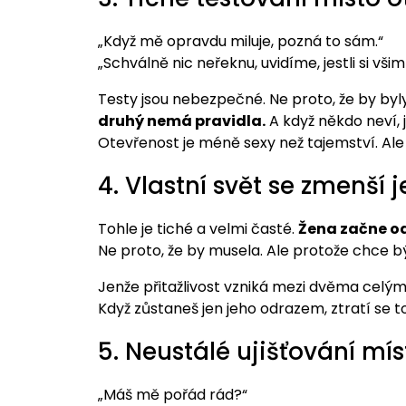
„Když mě opravdu miluje, pozná to sám.“
„Schválně nic neřeknu, uvidíme, jestli si všim
Testy jsou nebezpečné. Ne proto, že by byl
druhý nemá pravidla.
A když někdo neví, j
Otevřenost je méně sexy než tajemství. Ale
4. Vlastní svět se zmenší 
Tohle je tiché a velmi časté.
Žena začne od
Ne proto, že by musela. Ale protože chce bý
Jenže přitažlivost vzniká mezi dvěma celým
Když zůstaneš jen jeho odrazem, ztratí se t
5. Neustálé ujišťování míst
„Máš mě pořád rád?“