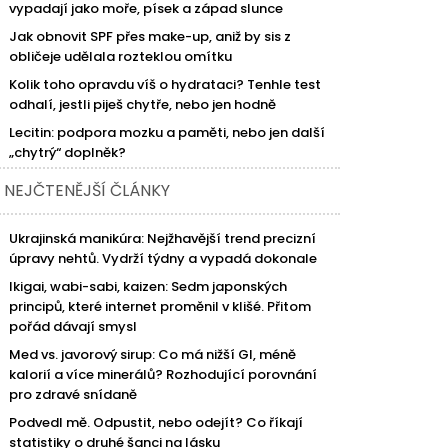
vypadají jako moře, písek a západ slunce
Jak obnovit SPF přes make-up, aniž by sis z
obličeje udělala rozteklou omítku
Kolik toho opravdu víš o hydrataci? Tenhle test
odhalí, jestli piješ chytře, nebo jen hodně
Lecitin: podpora mozku a paměti, nebo jen další
„chytrý“ doplněk?
NEJČTENĚJŠÍ ČLÁNKY
Ukrajinská manikúra: Nejžhavější trend precizní
úpravy nehtů. Vydrží týdny a vypadá dokonale
Ikigai, wabi-sabi, kaizen: Sedm japonských
principů, které internet proměnil v klišé. Přitom
pořád dávají smysl
Med vs. javorový sirup: Co má nižší GI, méně
kalorií a více minerálů? Rozhodující porovnání
pro zdravé snídaně
Podvedl mě. Odpustit, nebo odejít? Co říkají
statistiky o druhé šanci na lásku