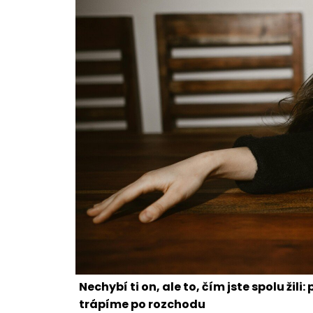
Nechybí ti on, ale to, čím jste spolu žil
trápíme po rozchodu