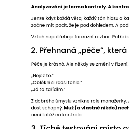
Analyzování je forma kontroly. A kontro
Jenže když každá věta, každý tón hlasu a 
začne mít pocit, že je pod dohledem. A po
Vztah nepotřebuje forenzní rozbor. Potřebu
2. Přehnaná „péče“, která
Péče je krásná. Ale někdy se změní v řízení.
„Nejez to.“
„Oblékni si radši tohle.“
„Já to zařídím.“
Z dobrého úmyslu vznikne role manažerky. A
dost schopný.
Muž (a vlastně nikdo) nec
není totéž co kontrola.
3. Tiché testování místo