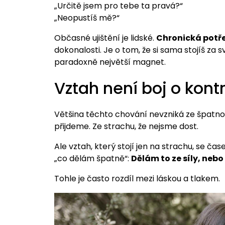
„Určitě jsem pro tebe ta pravá?“
„Neopustíš mě?“
Občasné ujištění je lidské.
Chronická potřeb
dokonalosti. Je o tom, že si sama stojíš za 
paradoxně největší magnet.
Vztah není boj o kontr
Většina těchto chování nevzniká ze špatnost
přijdeme. Ze strachu, že nejsme dost.
Ale vztah, který stojí jen na strachu, se čas
„co dělám špatně“:
Dělám to ze síly, nebo
Tohle je často rozdíl mezi láskou a tlakem.