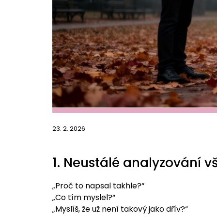
23. 2. 2026
1. Neustálé analyzování v
„Proč to napsal takhle?“
„Co tím myslel?“
„Myslíš, že už není takový jako dřív?“