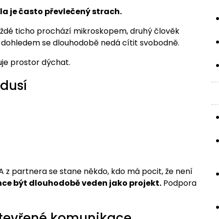
la je často převlečený strach.
každé ticho prochází mikroskopem, druhý člověk
d dohledem se dlouhodobě nedá cítit svobodně.
je prostor dýchat.
 dusí
 z partnera se stane někdo, kdo má pocit, že není
hce být dlouhodobě veden jako projekt.
Podpora
 otevřené komunikace