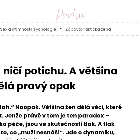
Sex a intimnosti
Psychologie
Zábava
Praktická žena
 ničí potichu. A většina
dělá pravý opak
tah.“ Naopak. Většina žen dělá věci, které
t. Jenže právě v tom je ten paradox –
o péče, jsou ve skutečnosti tlak. A tlak
to, co „muži nesnáší“. Jde o dynamiku,