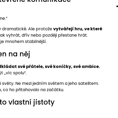
ne.“
y dramatické. Ale protože
vytvářejí hru, ve které
ak vyhrát, dřív nebo později přestane hrát.
 je mnohem stabilnější.
jen na něj
kládat své přátele, své koníčky, své ambice.
t „víc spolu“.
i světy. Ne mezi jedním světem a jeho satelitem.
o, co ho přitahovalo na začátku.
o vlastní jistoty