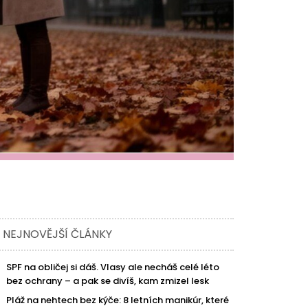
NEJNOVĚJŠÍ ČLÁNKY
SPF na obličej si dáš. Vlasy ale necháš celé léto
bez ochrany – a pak se divíš, kam zmizel lesk
Pláž na nehtech bez kýče: 8 letních manikúr, které