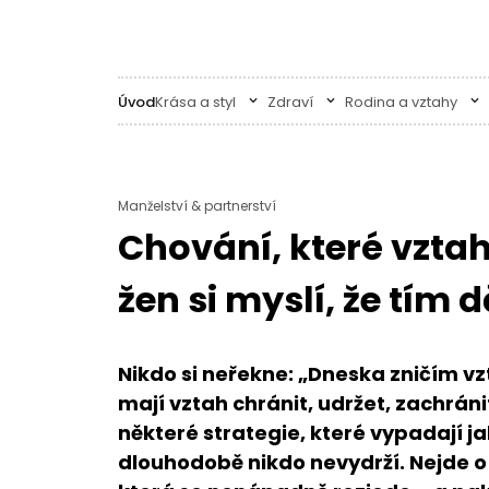
Úvod
Krása a styl
Zdraví
Rodina a vztahy
Manželství & partnerství
Chování, které vztah
žen si myslí, že tím 
Nikdo si neřekne: „Dneska zničím vz
mají vztah chránit, udržet, zachráni
některé strategie, které vypadají jak
dlouhodobě nikdo nevydrží. Nejde o 