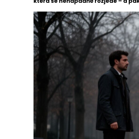
která se nenápadně rozjede – a pak u