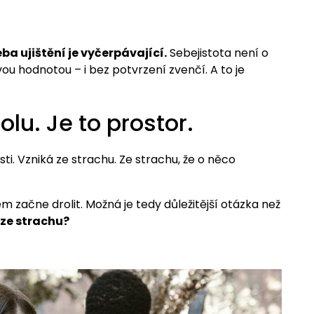
a ujištění je vyčerpávající.
Sebejistota není o
svou hodnotou – i bez potvrzení zvenčí. A to je
olu. Je to prostor.
i. Vzniká ze strachu. Ze strachu, že o něco
em začne drolit. Možná je tedy důležitější otázka než
 ze strachu?