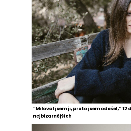
“Miloval jsem ji, proto jsem odešel,” 12
nejbizarnějších