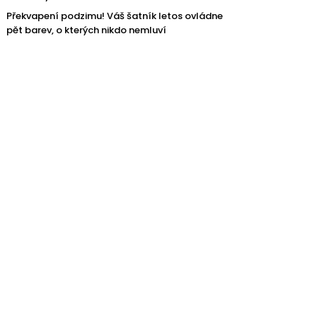
Překvapení podzimu! Váš šatník letos ovládne
pět barev, o kterých nikdo nemluví