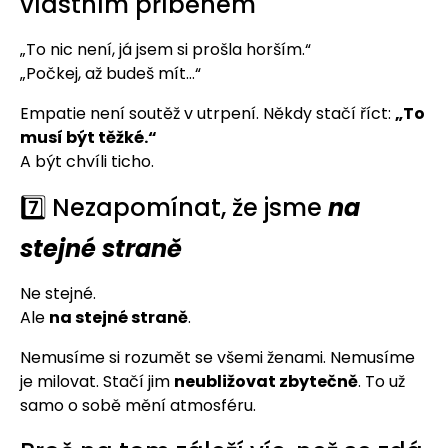
vlastním příběhem
„To nic není, já jsem si prošla horším.“
„Počkej, až budeš mít…“
Empatie není soutěž v utrpení. Někdy stačí říct:
„To
musí být těžké.“
A být chvíli ticho.
7️⃣ Nezapomínat, že jsme
na
stejné straně
Ne stejné.
Ale
na stejné straně
.
Nemusíme si rozumět se všemi ženami. Nemusíme
je milovat. Stačí jim
neubližovat zbytečně
. To už
samo o sobě mění atmosféru.