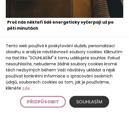
Proč nás někteří lidé energeticky vyčerpají už po
pěti minutách
Tento web používá k poskytování služeb, personalizaci
obsahu a analýze návštěvnosti soubory cookies. Kliknutím
na tlačítko "SOUHLASÍM" k tomu udělujete souhlas. Pokud
nesouhlasíte, nebudeme žádné soubory cookies kromě
těch nezbytných během Vaší návštěvy ukládat a nijak
Poudree
používat konkrétní informace o zpracování osobních
údajů, souborech cookies ao tom, jak je používáme,
klikněte
zde
.
Úvod
PŘIZPŮSOBIT
SOUHLASÍM
Etický kodex
Podmínky používání stránky