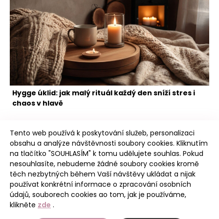
Hygge úklid: jak malý rituál každý den sníží stres i
chaos v hlavě
Tento web používá k poskytování služeb, personalizaci
obsahu a analýze návštěvnosti soubory cookies. Kliknutím
na tlačítko "SOUHLASÍM" k tomu udělujete souhlas. Pokud
nesouhlasíte, nebudeme žádné soubory cookies kromě
těch nezbytných během Vaší návštěvy ukládat a nijak
Poudree
používat konkrétní informace o zpracování osobních
údajů, souborech cookies ao tom, jak je používáme,
klikněte
zde
.
Úvod