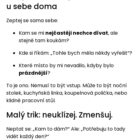
u sebe doma
Zeptej se sama sebe:
Kam se mi
nejčastěji nechce dívat
, ale
stejně tam koukám?
Kde si říkám: „Tohle bych měla někdy vyřešit“?
Které místo by mi nevadilo, kdyby bylo
prázdnější
?
To je ono. Nemusí to být vstup. Může to být noční
stolek, kuchyňská linka, koupelnová polička, nebo
klidně pracovní stůl.
Malý trik: neuklízej. Zmenšuj.
Neptat se: „Kam to dám?“ Ale: „Potřebuju to tady
vidět každý den?“