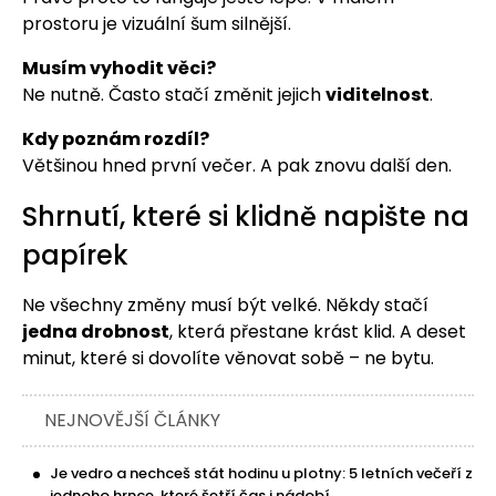
prostoru je vizuální šum silnější.
Musím vyhodit věci?
Ne nutně. Často stačí změnit jejich
viditelnost
.
Kdy poznám rozdíl?
Většinou hned první večer. A pak znovu další den.
Shrnutí, které si klidně napište na
papírek
Ne všechny změny musí být velké. Někdy stačí
jedna drobnost
, která přestane krást klid. A deset
minut, které si dovolíte věnovat sobě – ne bytu.
NEJNOVĚJŠÍ ČLÁNKY
Je vedro a nechceš stát hodinu u plotny: 5 letních večeří z
jednoho hrnce, které šetří čas i nádobí