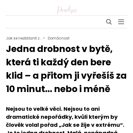
Jak se nezbláznit z... >
Domácnost
Jedna drobnost v bytě,
která ti každý den bere
klid – a přitom ji vyřešíš za
10 minut... nebo i méně
Nejsou to velké věci. Nejsou to ani
dramatické nepořádky, kvůli kterým by
člověk volal pořad „Jak se žije v extrému“.
Je to jedna drobnost. Malá, nenápadná,