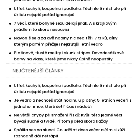
Utřeš kuchyň, koupelnu i podlahu. Těchhle 5 míst ale při
úklidu nejspíš pořád ignoruješ
7 věcí, které bohyně sexu dělají jinak. A s krajkovým
prádlem to skoro nesouvisí
Navoníš se a za dvě hodiny nic necítíš? 7 triků, díky
kterým parfém přežije i nejkrutjší letní vedro
Platinová, tlusté melíry i skunk stripes. Devadesátkové
barvy na vlasy, které jsme nikdy úplně neopustily
NEJČTENĚJŠÍ ČLÁNKY
Utřeš kuchyň, koupelnu i podlahu. Těchhle 5 míst ale při
úklidu nejspíš pořád ignoruješ
Je vedro a nechceš stát hodinu u plotny: 5 letních večeří z
jednoho hrnce, které šetří čas i nádobí
Největší chyby při smažení řízků: Kvůli této jediné věci
bývají suché a tvrdé. Přitom ji dělá skoro každý
Spálila ses na slunci. Co udělat dnes večer a čím si kůži
rozhodně dál netrápit