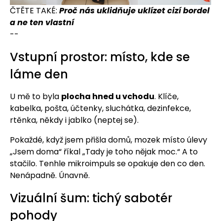
ČTĚTE TAKÉ:
Proč nás uklidňuje uklízet cizí bordel
a ne ten vlastní
--
Vstupní prostor: místo, kde se
láme den
U mě to byla
plocha hned u vchodu
. Klíče,
kabelka, pošta, účtenky, sluchátka, dezinfekce,
rtěnka, někdy i jablko (neptej se).
Pokaždé, když jsem přišla domů, mozek místo úlevy
„Jsem doma“ říkal „Tady je toho nějak moc.“ A to
stačilo. Tenhle mikroimpuls se opakuje den co den.
Nenápadně. Únavně.
Vizuální šum: tichý sabotér
pohody