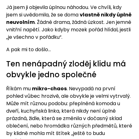
Já jsem ji objevila úplnou náhodou. Ve chvíli, kdy
jsem si uvědomila, že se doma
vlastně nikdy úplně
neuvolním
. Žádné drama, žádná úzkost. Jen jemné
vnitřní napětí. Jako kdyby mozek pořád hlídal, jestli
„je všechno v pořádku“.
A pak mi to došlo...
Ten nenápadný zloděj klidu má
obvykle jedno společné
Říkám mu
mikro-chaos
. Nevypadá na první
pohled vůbec hrozivě, ale obvykle je velmi vytrvalý.
Může mít různou podobu: přeplněná komoda u
dveří, kuchyňská linka, která nikdy není úplně
prázdná, židle, která se změnila v dočasný sklad
oblečení, nebo hromádka různých předmětů, které
by klidně mohla mít štítek „ještě to budu