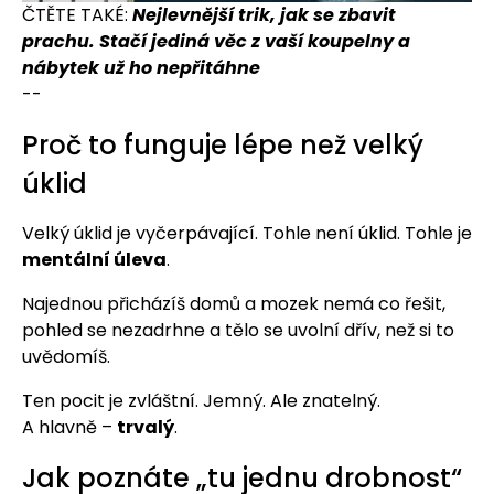
ČTĚTE TAKÉ:
Nejlevnější trik, jak se zbavit
prachu. Stačí jediná věc z vaší koupelny a
nábytek už ho nepřitáhne
--
Proč to funguje lépe než velký
úklid
Velký úklid je vyčerpávající. Tohle není úklid. Tohle je
mentální úleva
.
Najednou přicházíš domů a mozek nemá co řešit,
pohled se nezadrhne a tělo se uvolní dřív, než si to
uvědomíš.
Ten pocit je zvláštní. Jemný. Ale znatelný.
A hlavně –
trvalý
.
Jak poznáte „tu jednu drobnost“