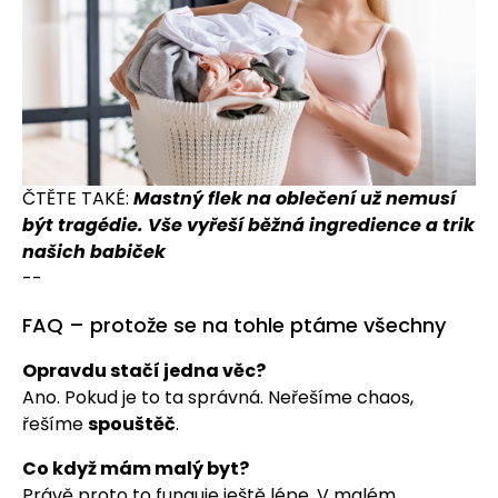
ČTĚTE TAKÉ:
Mastný flek na oblečení už nemusí
být tragédie. Vše vyřeší běžná ingredience a trik
našich babiček
--
FAQ – protože se na tohle ptáme všechny
Opravdu stačí jedna věc?
Ano. Pokud je to ta správná. Neřešíme chaos,
řešíme
spouštěč
.
Co když mám malý byt?
Právě proto to funguje ještě lépe. V malém