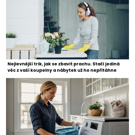
Nejlevnější trik, jak se zbavit prachu. Stačí jediná
věc z vaší koupelny a nábytek už ho nepřitáhne