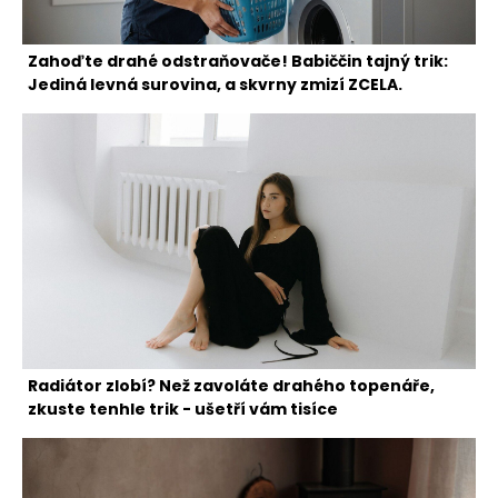
Zahoďte drahé odstraňovače! Babiččin tajný trik:
Jediná levná surovina, a skvrny zmizí ZCELA.
Radiátor zlobí? Než zavoláte drahého topenáře,
zkuste tenhle trik - ušetří vám tisíce