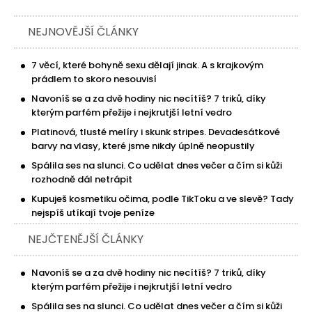
NEJNOVĚJŠÍ ČLÁNKY
7 věcí, které bohyně sexu dělají jinak. A s krajkovým
prádlem to skoro nesouvisí
Navoníš se a za dvě hodiny nic necítíš? 7 triků, díky
kterým parfém přežije i nejkrutjší letní vedro
Platinová, tlusté melíry i skunk stripes. Devadesátkové
barvy na vlasy, které jsme nikdy úplně neopustily
Spálila ses na slunci. Co udělat dnes večer a čím si kůži
rozhodně dál netrápit
Kupuješ kosmetiku očima, podle TikToku a ve slevě? Tady
nejspíš utíkají tvoje peníze
NEJČTENĚJŠÍ ČLÁNKY
Navoníš se a za dvě hodiny nic necítíš? 7 triků, díky
kterým parfém přežije i nejkrutjší letní vedro
Spálila ses na slunci. Co udělat dnes večer a čím si kůži