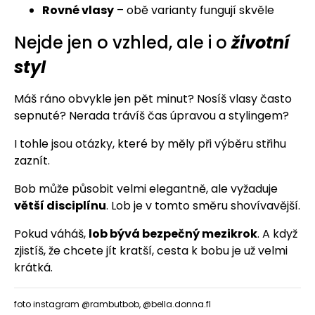
Rovné vlasy
– obě varianty fungují skvěle
Nejde jen o vzhled, ale i o
životní
styl
Máš ráno obvykle jen pět minut? Nosíš vlasy často
sepnuté? Nerada trávíš čas úpravou a stylingem?
I tohle jsou otázky, které by měly při výběru střihu
zaznít.
Bob může působit velmi elegantně, ale vyžaduje
větší disciplínu
. Lob je v tomto směru shovívavější.
Pokud váháš,
lob bývá bezpečný mezikrok
. A když
zjistíš, že chcete jít kratší, cesta k bobu je už velmi
krátká.
foto instagram @
rambutbob
, @
bella.donna.fl