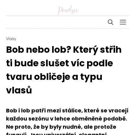
Vlasy
Bob nebo lob? Který střih
ti bude slušet víc podle
tvaru obličeje a typu
vlasů
Bob i lob patří mezi stálice, které se vracejí
každou sezónu v lehce obměněné podobě.
Ne proto, že by byly nudné, ale protože
fungují. Jsou univerzální, elegantní,