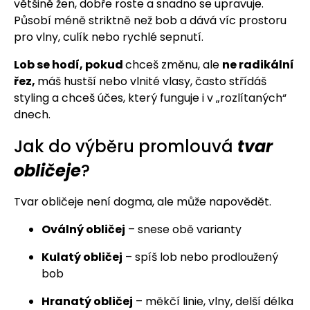
většině žen, dobře roste a snadno se upravuje.
Působí méně striktně než bob a dává víc prostoru
pro vlny, culík nebo rychlé sepnutí.
Lob se hodí, pokud
chceš změnu, ale
ne radikální
řez,
máš hustší nebo vlnité vlasy, často střídáš
styling a chceš účes, který funguje i v „rozlítaných“
dnech.
Jak do výběru promlouvá
tvar
obličeje
?
Tvar obličeje není dogma, ale může napovědět.
Oválný obličej
– snese obě varianty
Kulatý obličej
– spíš lob nebo prodloužený
bob
Hranatý obličej
– měkčí linie, vlny, delší délka