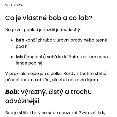
20. 1. 2026
Co je vlastně bob a co lob?
Na první pohled je rozdíl jednoduchý:
bob
končí zhruba v úrovni brady nebo těsně
pod ní
lob
(long bob) sahá ke klíčním kostem nebo
lehce pod ně
V praxi ale nejde jen o délku. Každý z těchto střihů
působí jinak na obličej, siluetu i celkový dojem.
Bob:
výrazný, čistý a trochu
odvážnější
Bob je střih, který na sebe upozorní. Zvýrazní krk,