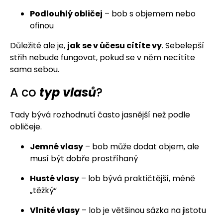
Podlouhlý obličej
– bob s objemem nebo
ofinou
Důležité ale je,
jak se v účesu cítíte vy
. Sebelepší
střih nebude fungovat, pokud se v něm necítíte
sama sebou.
A co
typ vlasů
?
Tady bývá rozhodnutí často jasnější než podle
obličeje.
Jemné vlasy
– bob může dodat objem, ale
musí být dobře prostříhaný
Husté vlasy
– lob bývá praktičtější, méně
„těžký“
Vlnité vlasy
– lob je většinou sázka na jistotu