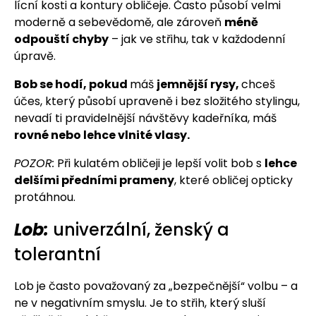
lícní kosti a kontury obličeje. Často působí velmi
moderně a sebevědomě, ale zároveň
méně
odpouští chyby
– jak ve střihu, tak v každodenní
úpravě.
Bob se hodí, pokud
máš
jemnější rysy,
chceš
účes, který působí upraveně i bez složitého stylingu,
nevadí ti pravidelnější návštěvy kadeřníka, máš
rovné nebo lehce vlnité vlasy.
POZOR:
Při kulatém obličeji je lepší volit bob s
lehce
delšími předními prameny
, které obličej opticky
protáhnou.
Lob:
univerzální, ženský a
tolerantní
Lob je často považovaný za „bezpečnější“ volbu – a
ne v negativním smyslu. Je to střih, který sluší