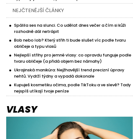
NEJČTENĚJŠÍ ČLÁNKY
Spálila ses na slunci. Co udělat dnes večer a čím si kůži
rozhodně dál netrápit
Bob nebo lob? Který střih ti bude slušet víc podle tvaru
obličeje a typu vlasů
Nejlepší střihy pro jemné vlasy: co opravdu funguje podle
tvaru obličeje (a přidá objem bez námahy)
Ukrajinská manikúra: Nejžhavější trend precizní úpravy
nehtů. Vydrží týdny a vypadá dokonale
Kupuješ kosmetiku očima, podle TikToku a ve slevě? Tady
nejspíš utíkají tvoje peníze
VLASY