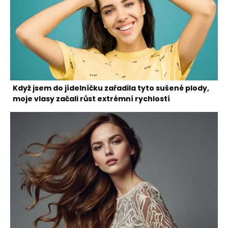
Když jsem do jídelníčku zařadila tyto sušené plody,
moje vlasy začali růst extrémní rychlostí