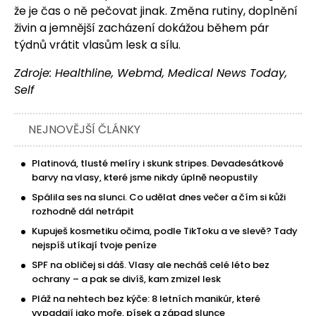
že je čas o ně pečovat jinak. Změna rutiny, doplnění
živin a jemnější zacházení dokážou během pár
týdnů vrátit vlasům lesk a sílu.
Zdroje:
Healthline
,
Webmd
,
Medical News Today
,
Self
NEJNOVĚJŠÍ ČLÁNKY
Platinová, tlusté melíry i skunk stripes. Devadesátkové
barvy na vlasy, které jsme nikdy úplně neopustily
Spálila ses na slunci. Co udělat dnes večer a čím si kůži
rozhodně dál netrápit
Kupuješ kosmetiku očima, podle TikToku a ve slevě? Tady
nejspíš utíkají tvoje peníze
SPF na obličej si dáš. Vlasy ale necháš celé léto bez
ochrany – a pak se divíš, kam zmizel lesk
Pláž na nehtech bez kýče: 8 letních manikúr, které
vypadají jako moře, písek a západ slunce