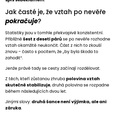
Jak časté je, že vztah po nevěře
pokračuje
?
Statistiky jsou v tomhle překvapivě konzistentní.
Přibližně
šest z deseti párů
se po nevěře rozhodne
vztah okamžitě neukončit. Část z nich to zkouší
znovu – často s pocitem, že „by byla škoda to
zahodit“.
Jenže právě tady se cesty začínají rozdělovat.
Z těch, kteří zůstanou zhruba
polovina vztah
skutečně stabilizuje
, druhá polovina se rozpadne
během následujících dvou let.
Jinými slovy:
druhá šance není výjimka, ale ani
záruka
.