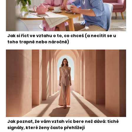
Jak si říct ve vztahu o to, co chceš (a necítit se u
toho trapně nebo náročně)
Jak poznat, že vám vztah víc bere než dává: tiché
signály, které ženy často přehlížejí