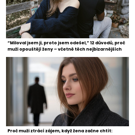
“Miloval jsem ji, proto jsem odešel,” 12 důvodů, proč
muži opouštějí ženy – včetně těch nejbizarnějších
Proč muži ztrácí zájem, když žena začne chtít: