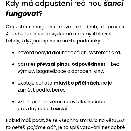
Kdy má odpuštění reálnou
šanci
fungovat
?
Odpuštění není jednorázové rozhodnutí, ale proces.
A podle terapeutů i výzkumů má smysl hlavně
tehdy, když jsou splněné určité podmínky:
nevěra nebyla dlouhodobá ani systematická,
partner
převzal plnou odpovědnost
– bez
výmluv, bagatelizace a obracení viny,
existuje ochota
mluvit o příčinách
, ne je
zamést pod koberec,
vztah před nevěrou nebyl dlouhodobě
prázdný nebo toxický.
Pokud máš pocit, že se všechno smrsklo na větu
„Už
to neřeš, pojďme dál“
, je to spíš varování než dobré