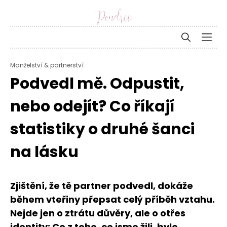
Manželství & partnerství
Podvedl mě. Odpustit,
nebo odejít? Co říkají
statistiky o druhé šanci
na lásku
Zjištění, že tě partner podvedl, dokáže
během vteřiny přepsat celý příběh vztahu.
Nejde jen o ztrátu důvěry, ale o otřes
identity: Co z toho, co jsme žili, bylo