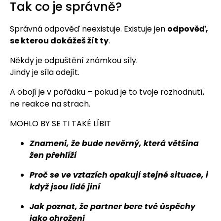
Tak co je správně?
Správná odpověď neexistuje. Existuje jen
odpověď,
se kterou dokážeš žít ty
.
Někdy je odpuštění známkou síly.
Jindy je síla odejít.
A obojí je v pořádku – pokud je to tvoje rozhodnutí,
ne reakce na strach.
MOHLO BY SE TI TAKÉ LÍBIT
Znamení, že bude nevěrný, která většina
žen přehlíží
Proč se ve vztazích opakují stejné situace, i
když jsou lidé jiní
Jak poznat, že partner bere tvé úspěchy
jako ohrožení