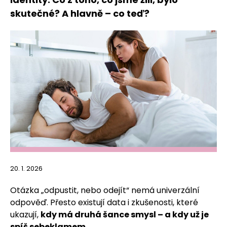
skutečné? A hlavně – co teď?
20. 1. 2026
Otázka „odpustit, nebo odejít“ nemá univerzální
odpověď. Přesto existují data i zkušenosti, které
ukazují,
kdy má druhá šance smysl – a kdy už je
spíš sebeklamem
.