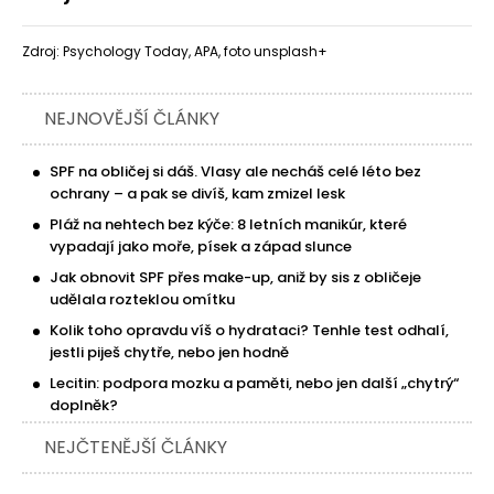
Zdroj: Psychology Today, APA, foto unsplash+
NEJNOVĚJŠÍ ČLÁNKY
SPF na obličej si dáš. Vlasy ale necháš celé léto bez
ochrany – a pak se divíš, kam zmizel lesk
Pláž na nehtech bez kýče: 8 letních manikúr, které
vypadají jako moře, písek a západ slunce
Jak obnovit SPF přes make-up, aniž by sis z obličeje
udělala rozteklou omítku
Kolik toho opravdu víš o hydrataci? Tenhle test odhalí,
jestli piješ chytře, nebo jen hodně
Lecitin: podpora mozku a paměti, nebo jen další „chytrý“
doplněk?
NEJČTENĚJŠÍ ČLÁNKY