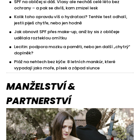
SPF na obličej si dáš. Vlasy ale necháš celé léto bez
ochrany – a pak se divíš, kam zmizel lesk
Kolik toho opravdu víš o hydrataci? Tenhle test odhalí,
jestli piješ chytře, nebo jen hodně
Jak obnovit SPF přes make-up, aniž by sis z obličeje
udělala rozteklou omítku
Lecitin: podpora mozku a paměti, nebo jen další „chytrý“
doplněk?
Pláž na nehtech bez kýče: 8 letních manikúr, které
vypadají jako moře, písek a západ slunce
MANŽELSTVÍ &
PARTNERSTVÍ