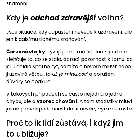
znamení.
Kdy je
odchod zdravější
volba?
Jsou situace, kdy odpuštění nevede k uzdravení, ale
jen k dalšímu tichému zraňování.
Červené vlajky
bývají poměrně čitelné - partner
zlehčuje to, co se stalo, obrací pozornost k tomu, co
jsi „udělala špatně ty“, odmítá o nevěře mluvit nebo
ji uzavírá větou
„to už je minulost“
a porušení
důvěry se opakuje.
V takových případech se často nejedná o jednu
chybu, ale o
vzorec chování
. A tam statistiky mluví
jasně: pravděpodobnost další nevěry výrazně roste.
Proč tolik lidí zůstává, i když jim
to ubližuje?