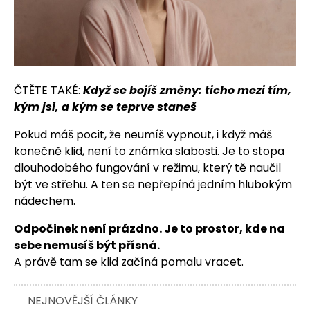
ČTĚTE TAKÉ:
Když se bojíš změny: ticho mezi tím,
kým jsi, a kým se teprve staneš
Pokud máš pocit, že neumíš vypnout, i když máš
konečně klid, není to známka slabosti. Je to stopa
dlouhodobého fungování v režimu, který tě naučil
být ve střehu. A ten se nepřepíná jedním hlubokým
nádechem.
Odpočinek není prázdno. Je to prostor, kde na
sebe nemusíš být přísná.
A právě tam se klid začíná pomalu vracet.
NEJNOVĚJŠÍ ČLÁNKY