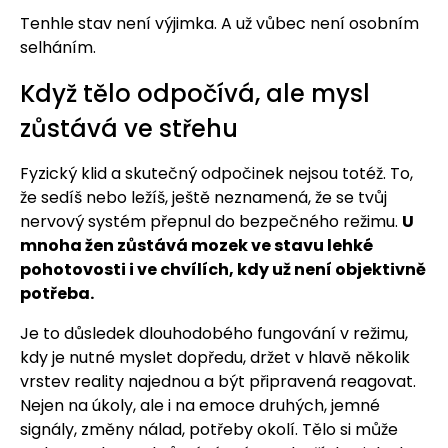
Tenhle stav není výjimka. A už vůbec není osobním
selháním.
Když tělo odpočívá, ale mysl
zůstává ve střehu
Fyzický klid a skutečný odpočinek nejsou totéž. To,
že sedíš nebo ležíš, ještě neznamená, že se tvůj
nervový systém přepnul do bezpečného režimu.
U
mnoha žen zůstává mozek ve stavu lehké
pohotovosti i ve chvílích, kdy už není objektivně
potřeba.
Je to důsledek dlouhodobého fungování v režimu,
kdy je nutné myslet dopředu, držet v hlavě několik
vrstev reality najednou a být připravená reagovat.
Nejen na úkoly, ale i na emoce druhých, jemné
signály, změny nálad, potřeby okolí. Tělo si může