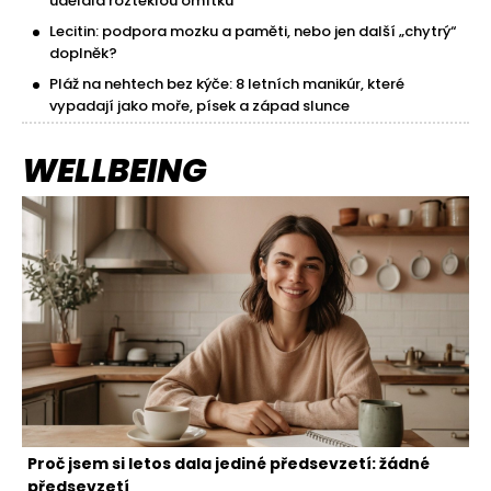
udělala rozteklou omítku
Lecitin: podpora mozku a paměti, nebo jen další „chytrý“
doplněk?
Pláž na nehtech bez kýče: 8 letních manikúr, které
vypadají jako moře, písek a západ slunce
WELLBEING
Proč jsem si letos dala jediné předsevzetí: žádné
předsevzetí