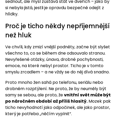
sednout, ale mysl zůstává stát ve dveřích – jako by
si nebyla jistá, jestli je opravdu bezpečné odejít z
hlídky.
Proč je ticho někdy nepříjemnější
než hluk
Ve chvíli, kdy zmizí vnější podněty, začne být slyšet
všechno to, co se během dne odsouvalo stranou.
Nevyřešené otázky, únava, drobné pochybnosti,
emoce, na které nebyl prostor. Ticho je v tomto
smyslu zrcadlem – a ne vždy se do něj dívá snadno.
Proto mnoho žen sahá po telefonu, seriálu nebo
drobném rozptýlení. Ne proto, že by neuměly být
samy se sebou, ale proto, že
vnitřní svět může být
po náročném období až příliš hlasitý.
Mozek pak
ticho nevyhodnotí jako odpočinek, ale jako prostor,
který je potřeba „něčím vyplnit“.