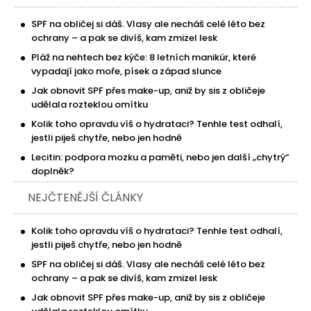
SPF na obličej si dáš. Vlasy ale necháš celé léto bez
ochrany – a pak se divíš, kam zmizel lesk
Pláž na nehtech bez kýče: 8 letních manikúr, které
vypadají jako moře, písek a západ slunce
Jak obnovit SPF přes make-up, aniž by sis z obličeje
udělala rozteklou omítku
Kolik toho opravdu víš o hydrataci? Tenhle test odhalí,
jestli piješ chytře, nebo jen hodně
Lecitin: podpora mozku a paměti, nebo jen další „chytrý“
doplněk?
NEJČTENĚJŠÍ ČLÁNKY
Kolik toho opravdu víš o hydrataci? Tenhle test odhalí,
jestli piješ chytře, nebo jen hodně
SPF na obličej si dáš. Vlasy ale necháš celé léto bez
ochrany – a pak se divíš, kam zmizel lesk
Jak obnovit SPF přes make-up, aniž by sis z obličeje