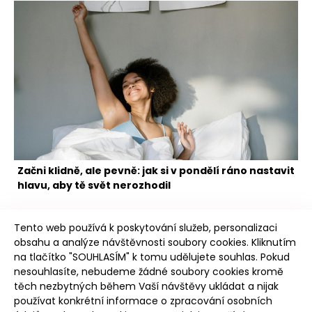
Začni klidně, ale pevně: jak si v pondělí ráno nastavit
hlavu, aby tě svět nerozhodil
Tento web používá k poskytování služeb, personalizaci
obsahu a analýze návštěvnosti soubory cookies. Kliknutím
na tlačítko "SOUHLASÍM" k tomu udělujete souhlas. Pokud
nesouhlasíte, nebudeme žádné soubory cookies kromě
těch nezbytných během Vaší návštěvy ukládat a nijak
Poudree
používat konkrétní informace o zpracování osobních