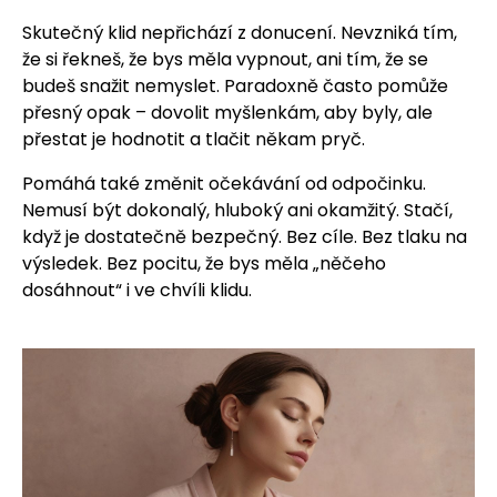
Skutečný klid nepřichází z donucení. Nevzniká tím,
že si řekneš, že bys měla vypnout, ani tím, že se
budeš snažit nemyslet. Paradoxně často pomůže
přesný opak – dovolit myšlenkám, aby byly, ale
přestat je hodnotit a tlačit někam pryč.
Pomáhá také změnit očekávání od odpočinku.
Nemusí být dokonalý, hluboký ani okamžitý. Stačí,
když je dostatečně bezpečný. Bez cíle. Bez tlaku na
výsledek. Bez pocitu, že bys měla „něčeho
dosáhnout“ i ve chvíli klidu.