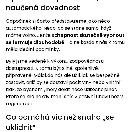
naučená dovednost
Odpočinek si často představujeme jako něco
automatického. Něco, co se stane samo, když
máme volno. Jenže s
chopnost skutečně vypnout
se formuje dlouhodobě
– a ne každá z nás k tomu
měla ideální podmínky.
Byly jsme vedené k výkonu, zodpovědnosti,
dostupnosti. K tomu být silné, spolehlivé,
připravené. Málokdo nás ale učil, jak se bezpečně
zastavit, aniž by se dostavil pocit viny nebo vnitřní
tlak, že bychom „měly dělat něco užitečnějšího“.
Proto se klid někdy mění spíš v pasivní únavu než v
regeneraci.
Co pomáhá víc než snaha „se
uklidnit“