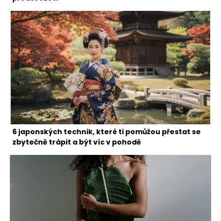
6 japonských technik, které ti pomůžou přestat se
zbytečně trápit a být víc v pohodě