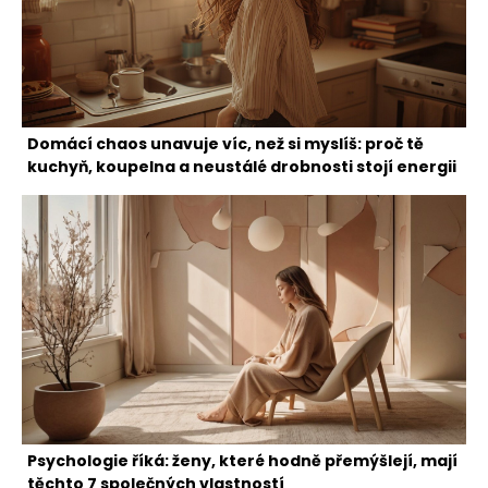
Domácí chaos unavuje víc, než si myslíš: proč tě
kuchyň, koupelna a neustálé drobnosti stojí energii
Psychologie říká: ženy, které hodně přemýšlejí, mají
těchto 7 společných vlastností