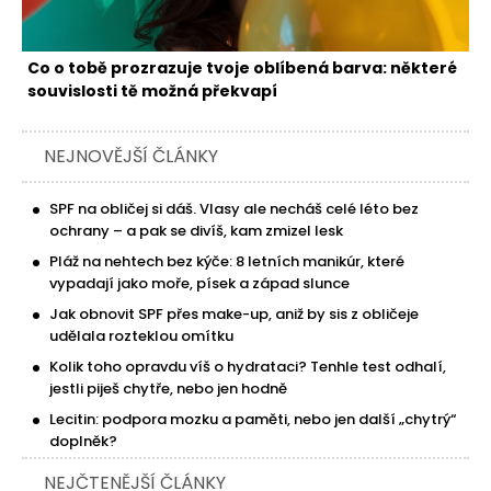
Co o tobě prozrazuje tvoje oblíbená barva: některé
souvislosti tě možná překvapí
NEJNOVĚJŠÍ ČLÁNKY
SPF na obličej si dáš. Vlasy ale necháš celé léto bez
ochrany – a pak se divíš, kam zmizel lesk
Pláž na nehtech bez kýče: 8 letních manikúr, které
vypadají jako moře, písek a západ slunce
Jak obnovit SPF přes make-up, aniž by sis z obličeje
udělala rozteklou omítku
Kolik toho opravdu víš o hydrataci? Tenhle test odhalí,
jestli piješ chytře, nebo jen hodně
Lecitin: podpora mozku a paměti, nebo jen další „chytrý“
doplněk?
NEJČTENĚJŠÍ ČLÁNKY