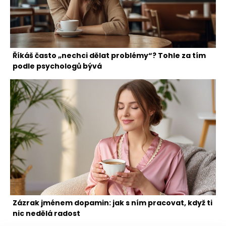
Říkáš často „nechci dělat problémy“? Tohle za tím
podle psychologů bývá
Zázrak jménem dopamin: jak s ním pracovat, když ti
nic nedělá radost