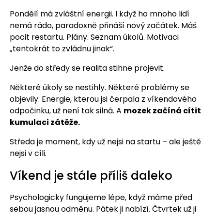
Pondělí má zvláštní energii. I když ho mnoho lidí
nemá rádo, paradoxně přináší nový začátek. Máš
pocit restartu. Plány. Seznam úkolů. Motivaci
„tentokrát to zvládnu jinak“.
Jenže do středy se realita stihne projevit.
Některé úkoly se nestihly. Některé problémy se
objevily. Energie, kterou jsi čerpala z víkendového
odpočinku, už není tak silná. A
mozek začíná cítit
kumulaci zátěže.
Středa je moment, kdy už nejsi na startu – ale ještě
nejsi v cíli.
Víkend je stále příliš daleko
Psychologicky fungujeme lépe, když máme před
sebou jasnou odměnu. Pátek ji nabízí. Čtvrtek už ji