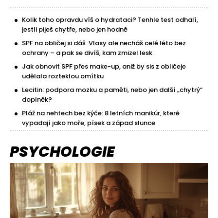
Kolik toho opravdu víš o hydrataci? Tenhle test odhalí,
jestli piješ chytře, nebo jen hodně
SPF na obličej si dáš. Vlasy ale necháš celé léto bez
ochrany – a pak se divíš, kam zmizel lesk
Jak obnovit SPF přes make-up, aniž by sis z obličeje
udělala rozteklou omítku
Lecitin: podpora mozku a paměti, nebo jen další „chytrý“
doplněk?
Pláž na nehtech bez kýče: 8 letních manikúr, které
vypadají jako moře, písek a západ slunce
PSYCHOLOGIE