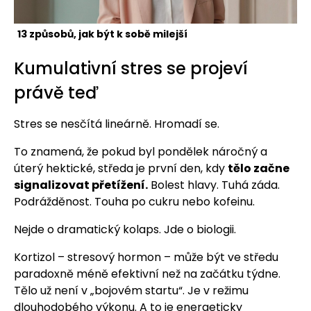
13 způsobů, jak být k sobě milejší
Kumulativní stres se projeví
právě teď
Stres se nesčítá lineárně. Hromadí se.
To znamená, že pokud byl pondělek náročný a
úterý hektické, středa je první den, kdy
tělo začne
signalizovat přetížení.
Bolest hlavy. Tuhá záda.
Podrážděnost. Touha po cukru nebo kofeinu.
Nejde o dramatický kolaps. Jde o biologii.
Kortizol – stresový hormon – může být ve středu
paradoxně méně efektivní než na začátku týdne.
Tělo už není v „bojovém startu“. Je v režimu
dlouhodobého výkonu. A to je energeticky