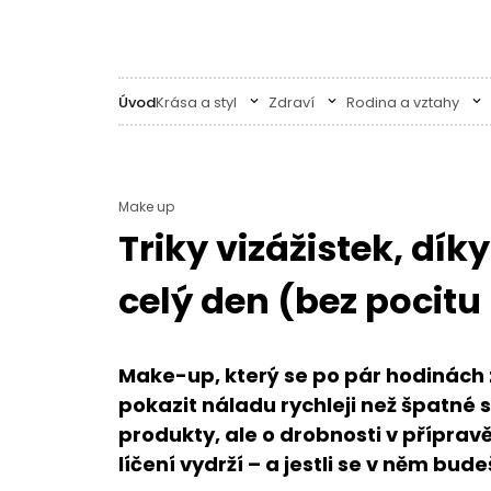
Úvod
Krása a styl
Zdraví
Rodina a vztahy
Make up
Triky vizážistek, dí
celý den (bez pocit
Make-up, který se po pár hodinách zt
pokazit náladu rychleji než špatné s
produkty, ale o drobnosti v přípravě 
líčení vydrží – a jestli se v něm bude