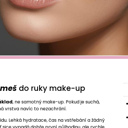
ezmeš
do ruky make-up
základ
, ne samotný make-up. Pokud je suchá,
á vrstva navíc to nezachrání.
 klidu. Lehká hydratace, čas na vstřebání a žádný
sice vypadá dobře první půlhodinu, ale rychle