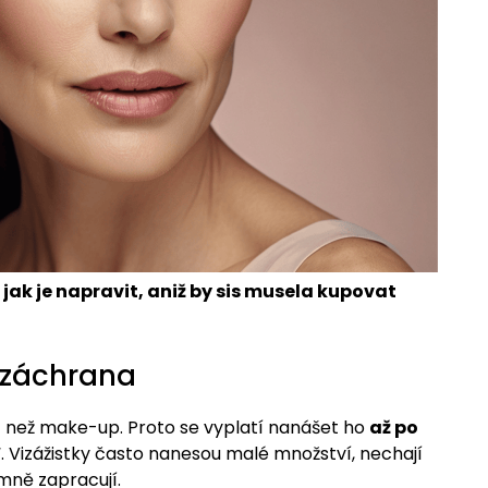
a jak je napravit, aniž by sis musela kupovat
 záchrana
 než make-up. Proto se vyplatí nanášet ho
až po
“. Vizážistky často nanesou malé množství, nechají
mně zapracují.