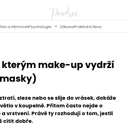
Sex a intimnosti
Psychologie
Zábava
Praktická žena
ky kterým make-up vydrží
u masky)
ratí, sleze nebo se slije do vrásek, dokáže
větlo v koupelně. Přitom často nejde o
a vrstvení. Právě ty rozhodují o tom, jestli
š cítit dobře.