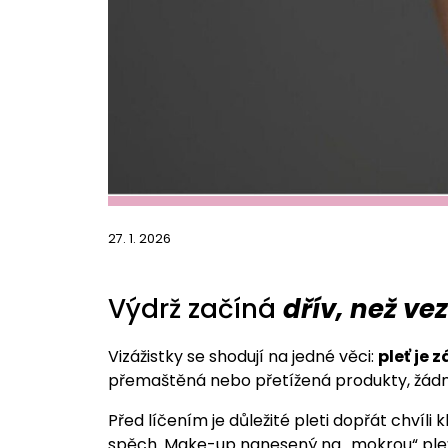
27. 1. 2026
Výdrž začíná
dřív, než v
Vizážistky se shodují na jedné věci:
pleť je 
přemaštěná nebo přetížená produkty, žádn
Před líčením je důležité pleti dopřát chvíli
spěch. Make-up nanesený na „mokrou“ pleť 