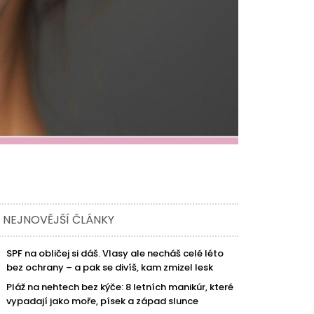
NEJNOVĚJŠÍ ČLÁNKY
SPF na obličej si dáš. Vlasy ale necháš celé léto
bez ochrany – a pak se divíš, kam zmizel lesk
Pláž na nehtech bez kýče: 8 letních manikúr, které
vypadají jako moře, písek a západ slunce