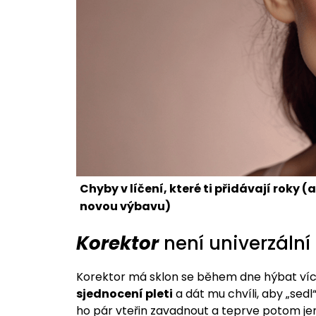
Chyby v líčení, které ti přidávají roky (
novou výbavu)
Korektor
není univerzální
Korektor má sklon se během dne hýbat víc
sjednocení pleti
a dát mu chvíli, aby „sedl
ho pár vteřin zavadnout a teprve potom je