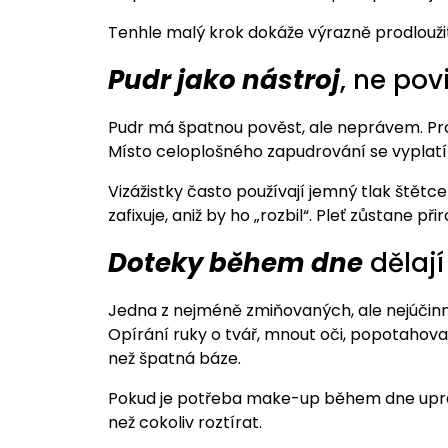
Tenhle malý krok dokáže výrazně prodloužit 
Pudr jako nástroj
, ne pov
Pudr má špatnou pověst, ale neprávem. Pro
Místo celoplošného zapudrování se vyplatí 
Vizážistky často používají jemný tlak štětc
zafixuje, aniž by ho „rozbil“. Pleť zůstane 
Doteky během dne
dělají
Jedna z nejméně zmiňovaných, ale nejúčinn
Opírání ruky o tvář, mnout oči, popotahov
než špatná báze.
Pokud je potřeba make-up během dne upravi
než cokoliv roztírat.