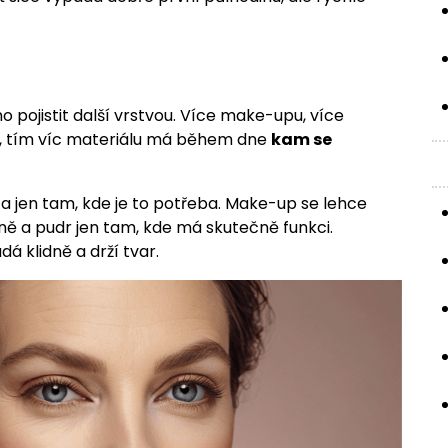
 pojistit další vrstvou. Více make-upu, více
ev, tím víc materiálu má během dne
kam se
h a jen tam, kde je to potřeba. Make-up se lehce
eně a pudr jen tam, kde má skutečně funkci.
á klidně a drží tvar.