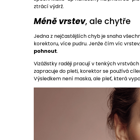
ztrácí výdrž.
Méně vrstev
, ale chytře
Jedna z nejčastějších chyb je snaha všechno
korektoru, více pudru. Jenže čím víc vrst
pohnout
.
Vizážistky raději pracují v tenkých vrstvác
zapracuje do pleti, korektor se používá cíl
Výsledkem není maska, ale pleť, která vypad