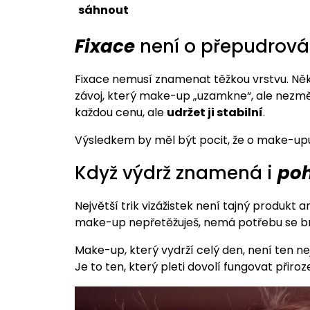
sáhnout
Fixace
není o přepudrová
Fixace nemusí znamenat těžkou vrstvu. Něk
závoj, který make-up „uzamkne“, ale nezměn
každou cenu, ale
udržet ji stabilní
.
Výsledkem by měl být pocit, že o make-up
Když výdrž znamená i
poh
Největší trik vizážistek není tajný produkt a
make-up nepřetěžuješ, nemá potřebu se brán
Make-up, který vydrží celý den, není ten nej
Je to ten, který pleti dovolí fungovat přiroz