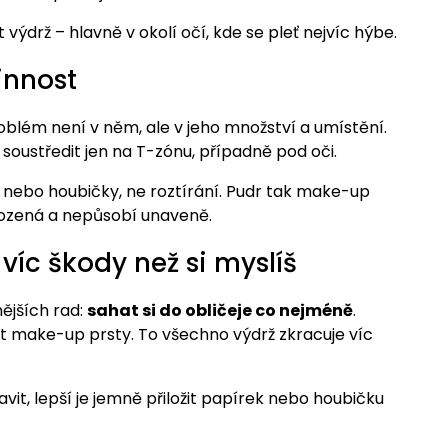
výdrž – hlavně v okolí očí, kde se pleť nejvíc hýbe.
innost
blém není v něm, ale v jeho množství a umístění.
soustředit jen na T-zónu, případně pod oči.
e nebo houbičky, ne roztírání. Pudr tak make-up
přirozená a nepůsobí unaveně.
 víc škody než si myslíš
ějších rad:
sahat si do obličeje co nejméně
.
at make-up prsty. To všechno výdrž zkracuje víc
t, lepší je jemně přiložit papírek nebo houbičku