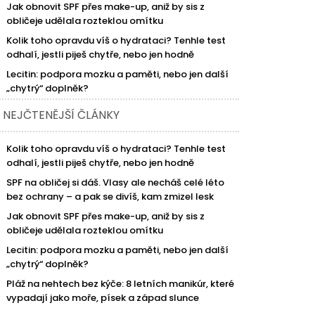
Jak obnovit SPF přes make-up, aniž by sis z
obličeje udělala rozteklou omítku
Kolik toho opravdu víš o hydrataci? Tenhle test
odhalí, jestli piješ chytře, nebo jen hodně
Lecitin: podpora mozku a paměti, nebo jen další
„chytrý“ doplněk?
NEJČTENĚJŠÍ ČLÁNKY
Kolik toho opravdu víš o hydrataci? Tenhle test
odhalí, jestli piješ chytře, nebo jen hodně
SPF na obličej si dáš. Vlasy ale necháš celé léto
bez ochrany – a pak se divíš, kam zmizel lesk
Jak obnovit SPF přes make-up, aniž by sis z
obličeje udělala rozteklou omítku
Lecitin: podpora mozku a paměti, nebo jen další
„chytrý“ doplněk?
Pláž na nehtech bez kýče: 8 letních manikúr, které
vypadají jako moře, písek a západ slunce