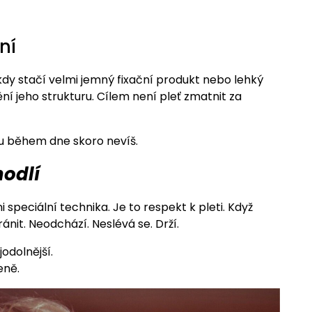
ní
dy stačí velmi jemný fixační produkt nebo lehký
í jeho strukturu. Cílem není pleť zmatnit za
u během dne skoro nevíš.
odlí
ni speciální technika. Je to respekt k pleti. Když
it. Neodchází. Neslévá se. Drží.
odolnější.
eně.