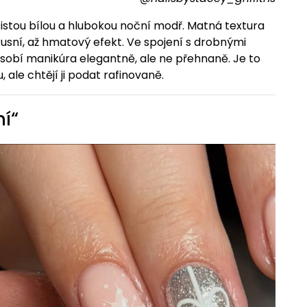
istou bílou a hlubokou noční modř. Matná textura
usní, až hmatový efekt. Ve spojení s drobnými
obí manikúra elegantně, ale ne přehnaně. Je to
, ale chtějí ji podat rafinovaně.
ní“