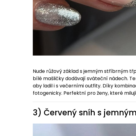
Nude růžový základ s jemným stříbrným třp
bílé mašličky dodávají sváteční nádech. Ten
aby ladil i s večerními outfity. Díky kombi
fotogenicky. Perfektní pro ženy, které milují 
3) Červený sníh s jemný