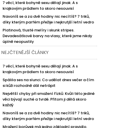
7 věcí, které bohyně sexu dělají jinak. A s
krajkovým prádlem to skoro nesouvisí
Navoníš se a za dvě hodiny nic necítíš? 7 triků,
díky kterým parfém přežije i nejkrutjší letní vedro
Platinová, tlusté melíry i skunk stripes.
Devadesátkové barvy na vlasy, které jsme nikdy
úplně neopustily
NEJČTENĚJŠÍ ČLÁNKY
7 věcí, které bohyně sexu dělají jinak. A s
krajkovým prádlem to skoro nesouvisí
Spálila ses na slunci. Co udělat dnes večer a čím
si kůži rozhodně dál netrápit
Největší chyby při smažení řízků: Kvůli této jediné
věci bývají suché a tvrdé. Přitom ji dělá skoro
každý
Navoníš se a za dvě hodiny nic necítíš? 7 triků,
díky kterým parfém přežije i nejkrutjší letní vedro
Mražení borůvek má jedno základní pravidlo.