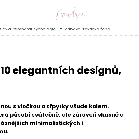
Sex a intimnosti
Psychologie
Zábava
Praktická žena
10 elegantních designů,
ou s vločkou a třpytky všude kolem.
terá působí svátečně, ale zároveň vkusně a
rásnějších minimalistických i
mu.