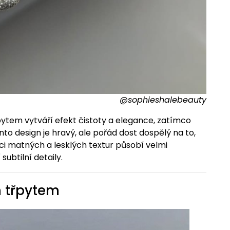
@sophieshalebeauty
ytem vytváří efekt čistoty a elegance, zatímco
to design je hravý, ale pořád dost dospělý na to,
naci matných a lesklých textur působí velmi
subtilní detaily.
m třpytem