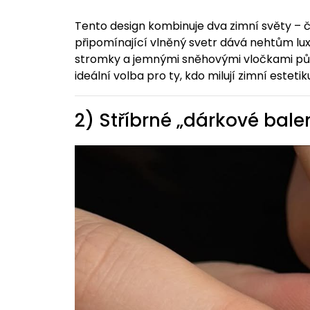
Tento design kombinuje dva zimní světy – č
připomínající vlněný svetr dává nehtům lux
stromky a jemnými sněhovými vločkami půs
ideální volba pro ty, kdo milují zimní estetiku
2) Stříbrné „dárkové bale