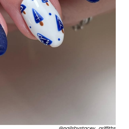
@nailsbystacey_griffiths