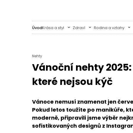
Úvod
Krása a styl
Zdraví
Rodina a vztahy
Nehty
Vánoční nehty 2025: 
které nejsou kýč
Vánoce nemusí znamenat jen červen
Pokud letos toužíte po manikúře, k
moderně, připravili jsme výběr nejk
sofistikovaných designů z Instagra