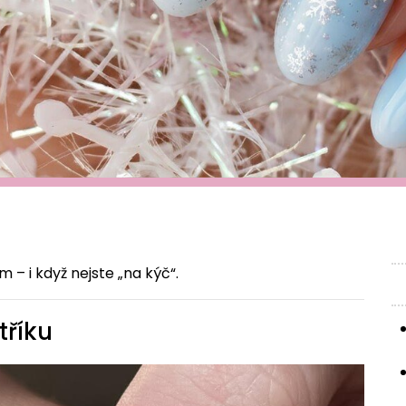
m – i když nejste „na kýč“.
tříku