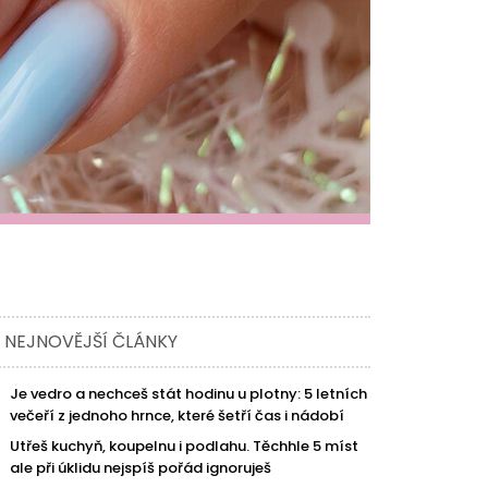
NEJNOVĚJŠÍ ČLÁNKY
Je vedro a nechceš stát hodinu u plotny: 5 letních
večeří z jednoho hrnce, které šetří čas i nádobí
Utřeš kuchyň, koupelnu i podlahu. Těchhle 5 míst
ale při úklidu nejspíš pořád ignoruješ