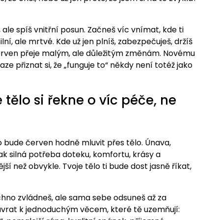
le spíš vnitřní posun. Začneš víc vnímat, kde ti
lní, ale mrtvé. Kde už jen plníš, zabezpečuješ, držíš
Červen přeje malým, ale důležitým změnám. Novému
e přiznat si, že „funguje to“ někdy není totéž jako
 tělo si řekne o víc péče, ne
o bude červen hodně mluvit přes tělo. Únava,
ak silná potřeba doteku, komfortu, krásy a
í než obvykle. Tvoje tělo ti bude dost jasně říkat,
echno zvládneš, ale sama sebe odsuneš až za
ávrat k jednoduchým věcem, které tě uzemňují: