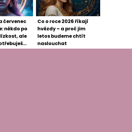
a červenec
Co o roce 2026 říkají
e: někdo po
hvězdy – a proč jim
ízkost, ale
letos budeme chtít
potřebuješ
naslouchat