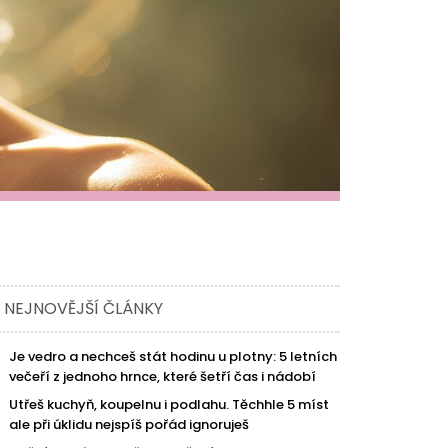
NEJNOVĚJŠÍ ČLÁNKY
Je vedro a nechceš stát hodinu u plotny: 5 letních
večeří z jednoho hrnce, které šetří čas i nádobí
Utřeš kuchyň, koupelnu i podlahu. Těchhle 5 míst
ale při úklidu nejspíš pořád ignoruješ