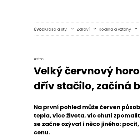
Úvod
Krása a styl
Zdraví
Rodina a vztahy
Astro
Velký červnový horos
dřív stačilo, začíná
Na první pohled může červen působit 
tepla, více života, víc chuti zpomal
se začne ozývat i něco jiného: pocit
cenu.