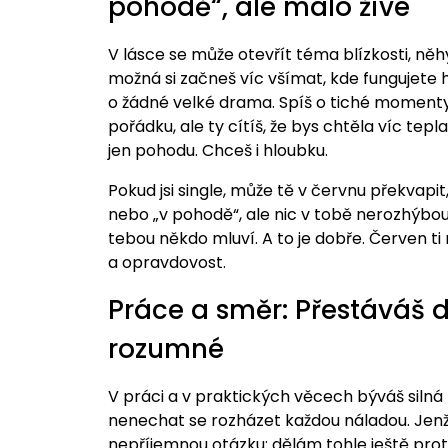
pohodě“, ale málo živé
V lásce se může otevřít téma blízkosti, něh
možná si začneš víc všímat, kde fungujete h
o žádné velké drama. Spíš o tiché momenty,
pořádku, ale ty cítíš, že bys chtěla víc tep
jen pohodu. Chceš i hloubku.
Pokud jsi single, může tě v červnu překvapit, 
nebo „v pohodě“, ale nic v tobě nerozhýbou. B
tebou někdo mluví. A to je dobře. Červen ti 
a opravdovost.
Práce a směr: Přestáváš dě
rozumné
V práci a v praktických věcech býváš silná 
nenechat se rozházet každou náladou. Jenže 
nepříjemnou otázku: dělám tohle ještě proto,