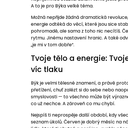
A to je pro Býka velké téma.
Možná nepřijde žádná dramatická revoluce, a
energie odtéká do věcí, které jsou sice stabi
pohromadě, ale sama z toho nic necítíš. 
rytmu. Jinému nastavení hranic. A také odvaz
„je mi v tom dobře“.
Tvoje tělo a energie: Tvoje
víc tlaku
Býk je velmi tělesné znamení, a právě prot
přetížení, chuť zalézt si do sebe nebo naop
smyslovosti — to všechno může být výraznějš
co už nechce. A zároveň co mu chybí.
Nejspíš ti neprospěje další období, kdy vš
seznam úkolů. Červen je dobrý měsíc na n