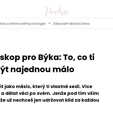
Sex a intimnosti
Psychologie
Zábava
Praktická žena
kop pro Býka: To, co ti
 být najednou málo
jako měsíc, který ti vlastně sedí. Více
it a dělat věci po svém. Jenže pod tím vším
, že už nechceš jen udržovat klid za každou