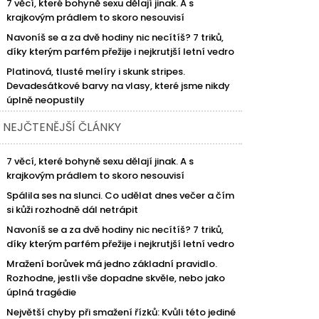
7 věcí, které bohyně sexu dělají jinak. A s
krajkovým prádlem to skoro nesouvisí
Navoníš se a za dvě hodiny nic necítíš? 7 triků,
díky kterým parfém přežije i nejkrutjší letní vedro
Platinová, tlusté melíry i skunk stripes.
Devadesátkové barvy na vlasy, které jsme nikdy
úplně neopustily
NEJČTENĚJŠÍ ČLÁNKY
7 věcí, které bohyně sexu dělají jinak. A s
krajkovým prádlem to skoro nesouvisí
Spálila ses na slunci. Co udělat dnes večer a čím
si kůži rozhodně dál netrápit
Navoníš se a za dvě hodiny nic necítíš? 7 triků,
díky kterým parfém přežije i nejkrutjší letní vedro
Mražení borůvek má jedno základní pravidlo.
Rozhodne, jestli vše dopadne skvěle, nebo jako
úplná tragédie
Největší chyby při smažení řízků: Kvůli této jediné