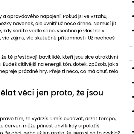
y a opravdového napojení. Pokud jsi ve vztahu,
ezky navenek, ale uvnitř už něco drhne. Nemusí jít
 kdy sedíte vedle sebe, všechno je vlastně v
la, víc zájmu, víc skutečné přítomnosti. Už nechceš
že tě přestávají bavit lidé, kteří jsou sice atraktivní
udeš citlivější na energii, tón, dotek, způsob, jak s
nepřeje prázdné hry. Přeje ti něco, co má chuť, tělo
lat věci jen proto, že jsou
právě tím, že vydržíš. Umíš budovat, držet tempo,
červen může přinést chvíli, kdy si položíš
 že chci, nebo už jen proto, že jsem si na to zvykla?