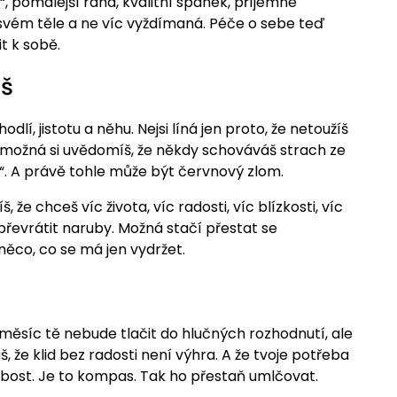
o“, pomalejší rána, kvalitní spánek, příjemné
 svém těle a ne víc vyždímaná. Péče o sebe teď
t k sobě.
íš
dlí, jistotu a něhu. Nejsi líná jen proto, že netoužíš
možná si uvědomíš, že někdy schováváš strach ze
čí“. A právě tohle může být červnový zlom.
, že chceš víc života, víc radosti, víc blízkosti, víc
řevrátit naruby. Možná stačí přestat se
ěco, co se má jen vydržet.
 měsíc tě nebude tlačit do hlučných rozhodnutí, ale
áš, že klid bez radosti není výhra. A že tvoje potřeba
labost. Je to kompas. Tak ho přestaň umlčovat.