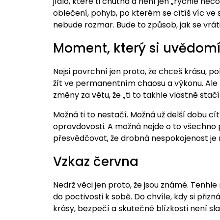
jídlo, které ti chutná a není jen „rychle něc
oblečení, pohyb, po kterém se cítíš víc ve
nebude rozmar. Bude to způsob, jak se vráti
Moment, který si uvědom
Nejsi povrchní jen proto, že chceš krásu, poho
žít ve permanentním chaosu a výkonu. Ale 
změny za větu, že „ti to takhle vlastně sta
Možná ti to nestačí. Možná už delší dobu cítíš
opravdovosti. A možná nejde o to všechno p
přesvědčovat, že drobná nespokojenost je n
Vzkaz června
Nedrž věci jen proto, že jsou známé. Tenhle
do poctivosti k sobě. Do chvíle, kdy si přizn
krásy, bezpečí a skutečné blízkosti není s