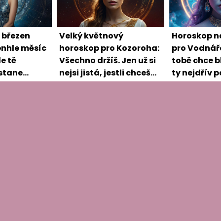
 březen
Velký květnový
Horoskop n
tenhle měsíc
horoskop pro Kozoroha:
pro Vodnář
e tě
Všechno držíš. Jen už si
tobě chce bl
stane
nejsi jistá, jestli chceš
ty nejdřív 
dál
pravdu