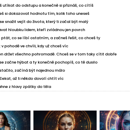
utíkat do odstupu a konečně si přiznáš, co cítíš
š si dokazovat hodnotu tím, kolik toho uneseš
 snažit vejít do života, který ti začal být malý
vat hloubku lidem, kteří zvládnou jen povrch
tát, co se líbí ostatním, a začneš řešit, co chceš ty
v pohodě ve chvíli, kdy už chceš víc
en držet všechno pohromadě. Chceš se v tom taky cítit dobře
se začne hýbat a ty konečně pochopíš, co tě dusilo
v stačilo, začíná být najednou málo
ekat, až ti někdo dovolí chtít víc
áhne z hlavy zpátky do těla