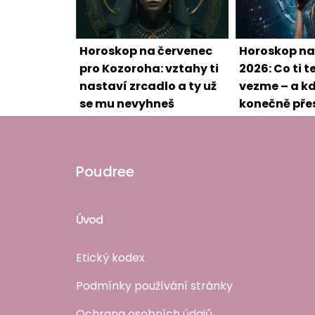
Horoskop na červenec
Horoskop na
pro Kozoroha: vztahy ti
2026: Co ti 
nastaví zrcadlo a ty už
vezme – a kd
se mu nevyhneš
konečně pře
brzdit
Poudree
Úvod
Etický kodex
Podmínky používání stránky
Ochrana osobních údajů