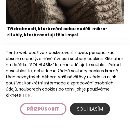
Tři drobnosti, které mění celou neděli: mikro-
rituály, které resetují tělo i mysl
Tento web používá k poskytování služeb, personalizaci
obsahu a analýze návštěvnosti soubory cookies. Kliknutím
na tlačítko "SOUHLASÍM" k tomu udělujete souhlas. Pokud
nesouhlasíte, nebudeme žádné soubory cookies kromě
těch nezbytných během Vaší návštěvy ukládat a nijak
Poudree
používat konkrétní informace o zpracování osobních
údajů, souborech cookies ao tom, jak je používáme,
klikněte
zde
.
Úvod
PŘIZPŮSOBIT
SOUHLASÍM
Etický kodex
Podmínky používání stránky