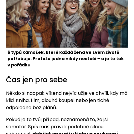
6 typů kámošek, které každá žena ve svém životě
potřebuje: Protože jedna nikdy nestačí – a je to tak
v pořádku
Čas jen pro sebe
Někdo si naopak víkend nejvíc užije ve chvíli, kdy má
klid. Kniha, film, dlouhá koupel nebo jen tiché
odpoledne bez plánů.
Pokud je to tvůj případ, neznamená to, že jsi
samotář. Spíš máš pravděpodobně silnou
schopnost
dobíjet energii v tichu a soukromí
.