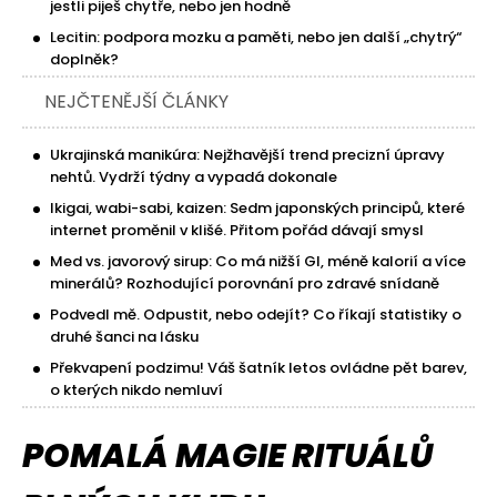
jestli piješ chytře, nebo jen hodně
Lecitin: podpora mozku a paměti, nebo jen další „chytrý“
doplněk?
NEJČTENĚJŠÍ ČLÁNKY
Ukrajinská manikúra: Nejžhavější trend precizní úpravy
nehtů. Vydrží týdny a vypadá dokonale
Ikigai, wabi-sabi, kaizen: Sedm japonských principů, které
internet proměnil v klišé. Přitom pořád dávají smysl
Med vs. javorový sirup: Co má nižší GI, méně kalorií a více
minerálů? Rozhodující porovnání pro zdravé snídaně
Podvedl mě. Odpustit, nebo odejít? Co říkají statistiky o
druhé šanci na lásku
Překvapení podzimu! Váš šatník letos ovládne pět barev,
o kterých nikdo nemluví
POMALÁ MAGIE RITUÁLŮ