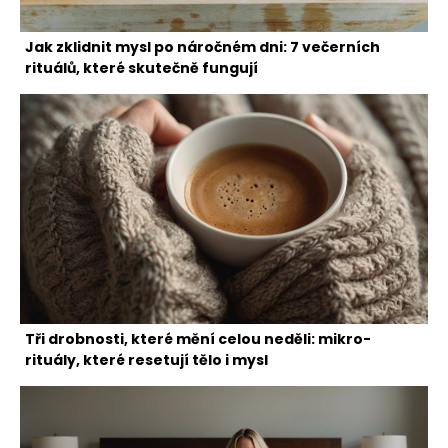
Jak zklidnit mysl po náročném dni: 7 večerních
rituálů, které skutečně fungují
Tři drobnosti, které mění celou neděli: mikro-
rituály, které resetují tělo i mysl