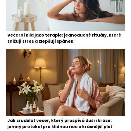
Večerní klid jako terapie: jednoduché rituály, které
snižují stres a zlepšují spánek
Jak si udělat večer, který prospívá duši i kráse:
jemný protokol pro klidnou noc a krásnější pleť