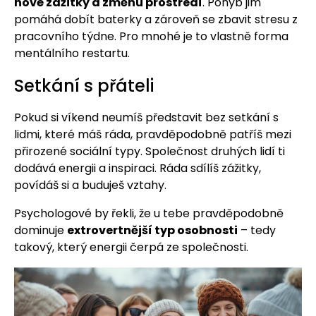
nové zážitky a změnu prostředí
. Pohyb jim
pomáhá dobít baterky a zároveň se zbavit stresu z
pracovního týdne. Pro mnohé je to vlastně forma
mentálního restartu.
Setkání s přáteli
Pokud si víkend neumíš představit bez setkání s
lidmi, které máš ráda, pravděpodobně patříš mezi
přirozené sociální typy. Společnost druhých lidí ti
dodává energii a inspiraci. Ráda sdílíš zážitky,
povídáš si a buduješ vztahy.
Psychologové by řekli, že u tebe pravděpodobně
dominuje
extrovertnější typ osobnosti
– tedy
takový, který energii čerpá ze společnosti.