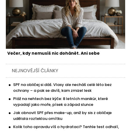
Večer, kdy nemusíš nic dohánět. Ani sebe
NEJNOVĚJŠÍ ČLÁNKY
SPF na obličej si dáš. Vlasy ale necháš celé léto bez
ochrany – a pak se divíš, kam zmizel lesk
Pláž na nehtech bez kýče: 8 letních manikúr, které
vypadají jako moře, písek a západ slunce
Jak obnovit SPF přes make-up, aniž by sis z obličeje
udělala rozteklou omítku
Kolik toho opravdu víš o hydrataci? Tenhle test odhalí,