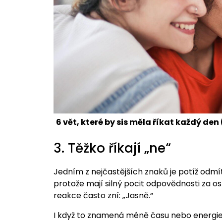
6 vět, které by sis měla říkat každý den 
3. Těžko říkají „ne“
Jedním z nejčastějších znaků je potíž odmít
protože mají silný pocit odpovědnosti za 
reakce často zní: „Jasně.“
I když to znamená méně času nebo energie