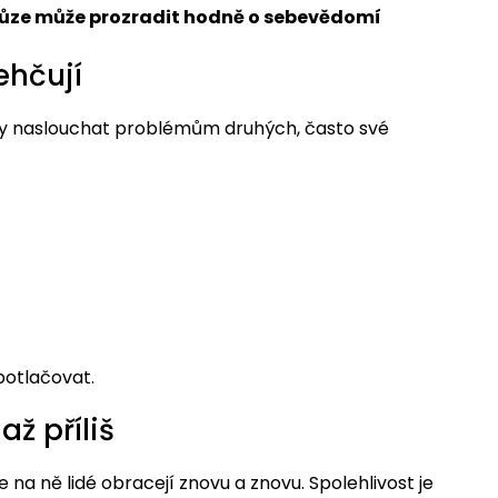
chůze může prozradit hodně o sebevědomí
ehčují
iny naslouchat problémům druhých, často své
otlačovat.
až příliš
e na ně lidé obracejí znovu a znovu. Spolehlivost je