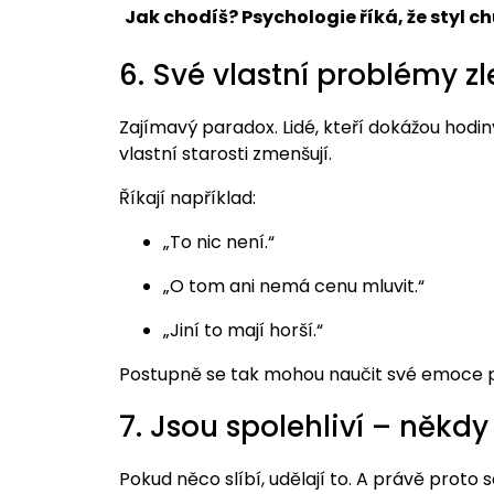
Jak chodíš? Psychologie říká, že styl 
6. Své vlastní problémy zl
Zajímavý paradox. Lidé, kteří dokážou hod
vlastní starosti zmenšují.
Říkají například:
„To nic není.“
„O tom ani nemá cenu mluvit.“
„Jiní to mají horší.“
Postupně se tak mohou naučit své emoce p
7. Jsou spolehliví – někdy 
Pokud něco slíbí, udělají to. A právě proto s