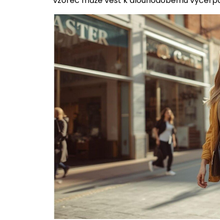
vzorec může vést k dlouhodobému vyčerpá