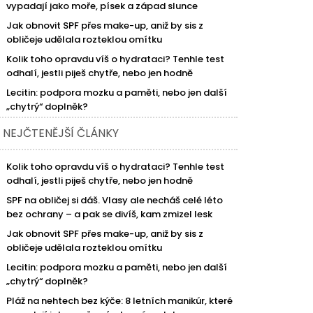
vypadají jako moře, písek a západ slunce
Jak obnovit SPF přes make-up, aniž by sis z
obličeje udělala rozteklou omítku
Kolik toho opravdu víš o hydrataci? Tenhle test
odhalí, jestli piješ chytře, nebo jen hodně
Lecitin: podpora mozku a paměti, nebo jen další
„chytrý“ doplněk?
NEJČTENĚJŠÍ ČLÁNKY
Kolik toho opravdu víš o hydrataci? Tenhle test
odhalí, jestli piješ chytře, nebo jen hodně
SPF na obličej si dáš. Vlasy ale necháš celé léto
bez ochrany – a pak se divíš, kam zmizel lesk
Jak obnovit SPF přes make-up, aniž by sis z
obličeje udělala rozteklou omítku
Lecitin: podpora mozku a paměti, nebo jen další
„chytrý“ doplněk?
Pláž na nehtech bez kýče: 8 letních manikúr, které