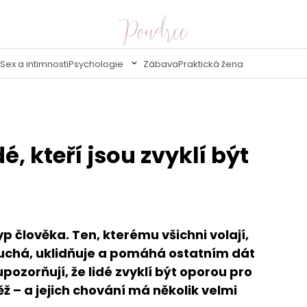
Sex a intimnosti
Psychologie
Zábava
Praktická žena
dé, kteří jsou zvyklí být
p člověka. Ten, kterému všichni volají,
ouchá, uklidňuje a pomáhá ostatním dát
ozorňují, že lidé zvyklí být oporou pro
ž – a jejich chování má několik velmi