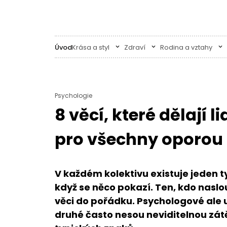
Úvod
Krása a styl
Zdraví
Rodina a vztahy
Psychologie
8 věcí, které dělají li
pro všechny oporou
V každém kolektivu existuje jeden ty
když se něco pokazí. Ten, kdo nasl
věci do pořádku. Psychologové ale up
druhé často nesou neviditelnou zátě