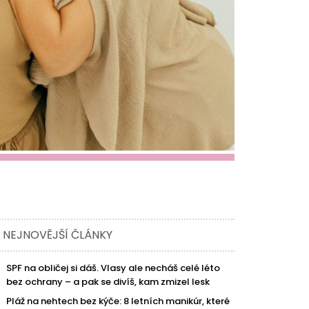
NEJNOVĚJŠÍ ČLÁNKY
SPF na obličej si dáš. Vlasy ale necháš celé léto
bez ochrany – a pak se divíš, kam zmizel lesk
Pláž na nehtech bez kýče: 8 letních manikúr, které