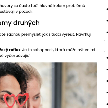
zhovory se často točí hlavně kolem problémů
ůstávají v pozadí.
lémy druhých
žitě začnou přemýšlet, jak situaci vyřešit. Navrhují
ský reflex
. Je to schopnost, která může být velmi
ké vyčerpávající.