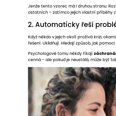
Jenže tento vzorec má i druhou stranu. Ro
ostatních – zatímco jejich vlastní příběhy z
2. Automaticky řeší prob
Když někdo v jejich okolí prožívá krizi, okam
řešení. Uklidňují. Hledají způsob, jak pomoci.
Psychologové tomu někdy říkají
záchranář
cenná – ale pokud je neustálá, může být ta