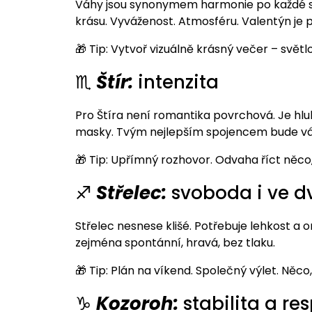
Váhy jsou synonymem harmonie po každé str
krásu. Vyváženost. Atmosféru. Valentýn je 
🎁 Tip: Vytvoř vizuálně krásný večer – světl
♏
Štír:
intenzita
Pro Štíra není romantika povrchová. Je hlu
masky. Tvým nejlepším spojencem bude vá
🎁 Tip: Upřímný rozhovor. Odvaha říct něco,
♐
Střelec:
svoboda i ve d
Střelec nesnese klišé. Potřebuje lehkost a o
zejména spontánní, hravá, bez tlaku.
🎁 Tip: Plán na víkend. Společný výlet. Něco
♑
Kozoroh:
stabilita a re