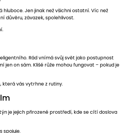
luboce. Jen jinak než všichni ostatní. Víc než
 důvěru, závazek, spolehlivost.
í.
eligentního. Rád vnímá svůj svět jako postupnost
í jen on sám. Klišé růže mohou fungovat – pokud je
, která vás vytrhne z rutiny.
ilm
ýn je jejich přirozené prostředí, kde se cítí doslova
s spojuje.