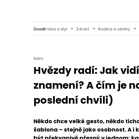
Úvod
Krása a styl
Zdraví
Rodina a vztahy
Astro
Hvězdy radí: Jak vid
znamení? A čím je na
poslední chvíli)
Někdo chce velké gesto, někdo ticho
šablona – stejně jako osobnost. A i
být překvapivě přesný v jednom: ka