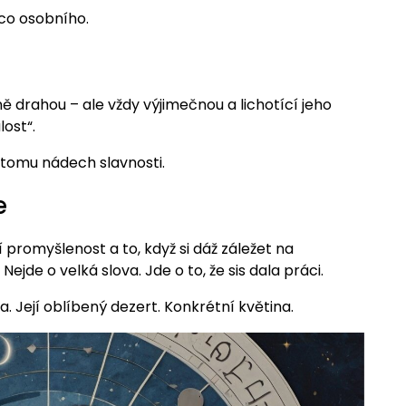
co osobního.
ně drahou – ale vždy výjimečnou a lichotící jeho
lost“.
j tomu nádech slavnosti.
e
promyšlenost a to, když si dáž záležet na
Nejde o velká slova. Jde o to, že sis dala práci.
a. Její oblíbený dezert. Konkrétní květina.