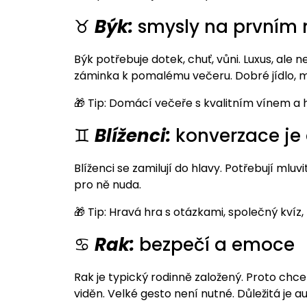
♉
Býk:
smysly na prvním 
Býk potřebuje dotek, chuť, vůni. Luxus, ale ne
záminka k pomalému večeru. Dobré jídlo, m
🎁 Tip: Domácí večeře s kvalitním vínem a
♊
Blíženci:
konverzace je
Blíženci se zamilují do hlavy. Potřebují mluv
pro ně nuda.
🎁 Tip: Hravá hra s otázkami, společný kvíz
♋
Rak:
bezpečí a emoce
Rak je typický rodinně založený. Proto chce 
viděn. Velké gesto není nutné. Důležitá je au