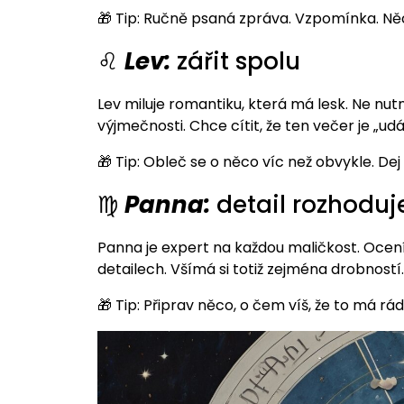
🎁 Tip: Ručně psaná zpráva. Vzpomínka. Ně
♌
Lev:
zářit spolu
Lev miluje romantiku, která má lesk. Ne nut
výjmečnosti. Chce cítit, že ten večer je „udá
🎁 Tip: Obleč se o něco víc než obvykle. De
♍
Panna:
detail rozhoduj
Panna je expert na každou maličkost. Ocení 
detailech. Všímá si totiž zejména drobností. 
🎁 Tip: Připrav něco, o čem víš, že to má rád