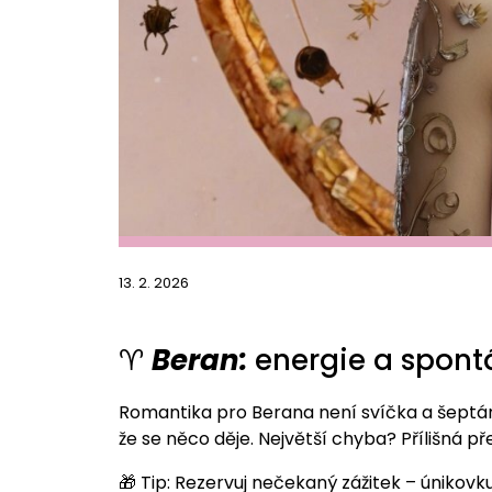
13. 2. 2026
♈
Beran:
energie a spont
Romantika pro Berana není svíčka a šeptání.
že se něco děje. Největší chyba? Přílišná př
🎁 Tip: Rezervuj nečekaný zážitek – únikovku