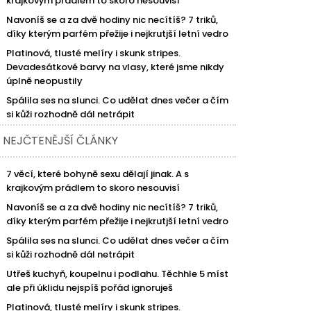
krajkovým prádlem to skoro nesouvisí
Navoníš se a za dvě hodiny nic necítíš? 7 triků,
díky kterým parfém přežije i nejkrutjší letní vedro
Platinová, tlusté melíry i skunk stripes.
Devadesátkové barvy na vlasy, které jsme nikdy
úplně neopustily
Spálila ses na slunci. Co udělat dnes večer a čím
si kůži rozhodně dál netrápit
NEJČTENĚJŠÍ ČLÁNKY
7 věcí, které bohyně sexu dělají jinak. A s
krajkovým prádlem to skoro nesouvisí
Navoníš se a za dvě hodiny nic necítíš? 7 triků,
díky kterým parfém přežije i nejkrutjší letní vedro
Spálila ses na slunci. Co udělat dnes večer a čím
si kůži rozhodně dál netrápit
Utřeš kuchyň, koupelnu i podlahu. Těchhle 5 míst
ale při úklidu nejspíš pořád ignoruješ
Platinová, tlusté melíry i skunk stripes.