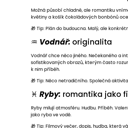
Možná působí chladně, ale romantiku vnímá h
květiny a košík čokoládových bonbónů ocení
🎁 Tip: Plán do budoucna. Malý, ale konkrétn
♒
Vodnář:
originalita
Vodnář chce něco jiného. Nečekaného a int
sofistikovaných obrazů, kterým často rozum
k nim příběh.
🎁 Tip: Něco netradičního. Společná aktivita
♓
Ryby:
romantika jako f
Ryby milují atmosféru. Hudbu. Příběh. Valent
jako ryba ve vodě.
🎁 Tip: Filmový večer, dopis, hudba, která vá