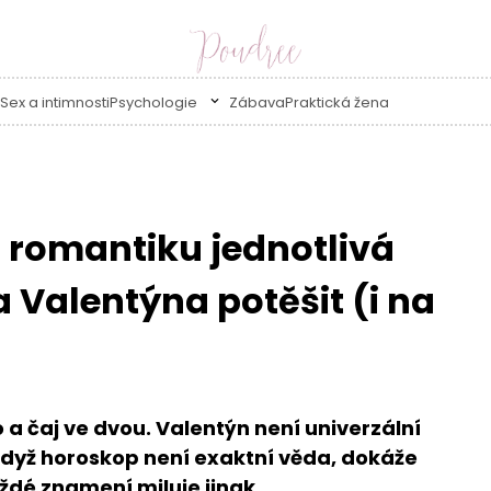
Sex a intimnosti
Psychologie
Zábava
Praktická žena
í romantiku jednotlivá
 Valentýna potěšit (i na
 a čaj ve dvou. Valentýn není univerzální
 když horoskop není exaktní věda, dokáže
ždé znamení miluje jinak.