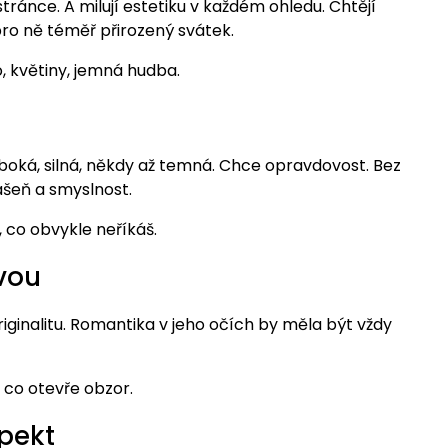
ánce. A milují estetiku v každém ohledu. Chtějí
pro ně téměř přirozený svátek.
o, květiny, jemná hudba.
boká, silná, někdy až temná. Chce opravdovost. Bez
šeň a smyslnost.
 co obvykle neříkáš.
vou
riginalitu. Romantika v jeho očích by měla být vždy
, co otevře obzor.
spekt