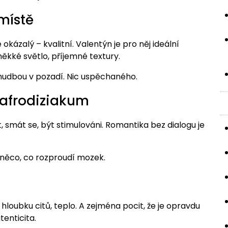
místě
 okázalý – kvalitní. Valentýn je pro něj ideální
ěkké světlo, příjemné textury.
 hudbou v pozadí. Nic uspěchaného.
 afrodiziakum
it, smát se, být stimulováni. Romantika bez dialogu je
, něco, co rozproudí mozek.
hloubku citů, teplo. A zejména pocit, že je opravdu
tenticita.