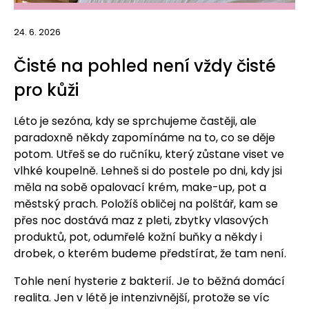
24. 6. 2026
Čisté na pohled není vždy čisté
pro kůži
Léto je sezóna, kdy se sprchujeme častěji, ale
paradoxně někdy zapomínáme na to, co se děje
potom. Utřeš se do ručníku, který zůstane viset ve
vlhké koupelně. Lehneš si do postele po dni, kdy jsi
měla na sobě opalovací krém, make-up, pot a
městský prach. Položíš obličej na polštář, kam se
přes noc dostává maz z pleti, zbytky vlasových
produktů, pot, odumřelé kožní buňky a někdy i
drobek, o kterém budeme předstírat, že tam není.
Tohle není hysterie z bakterií. Je to běžná domácí
realita. Jen v létě je intenzivnější, protože se víc