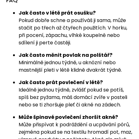
FAQ
Jak často v létě prát osušku?
Pokud dobře schne a používáš ji sama, může
stačit po třech až čtyřech použitích. V horku,
při pocení, zápachu, vlhké koupelně nebo
sdílení ji perte častěji.
Jak často měnit povlak na polštář?
Minimálně jednou týdně, u aknózní nebo
mastnější pleti v létě klidně dvakrát týdně.
Jak často prát povlečení v létě?
Ideálně jednou týdně, zvlášť pokud se potíš,
spíš bez pyžama, máš domácí zvíře v posteli
nebo se ti zhoršuje pleť či akné na zádech.
Může špinavé povlečení zhoršit akné?
Může přispívat k podráždění a ucpávání pórů,
zejména pokud se na textilu hromadí pot, maz,