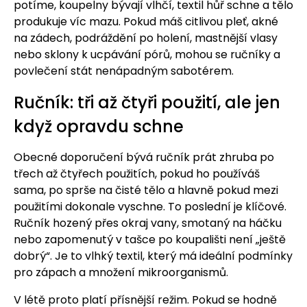
potíme, koupelny bývají vlhčí, textil hůř schne a tělo
produkuje víc mazu. Pokud máš citlivou pleť, akné
na zádech, podráždění po holení, mastnější vlasy
nebo sklony k ucpávání pórů, mohou se ručníky a
povlečení stát nenápadným sabotérem.
Ručník: tři až čtyři použití, ale jen
když opravdu schne
Obecné doporučení bývá ručník prát zhruba po
třech až čtyřech použitích, pokud ho používáš
sama, po sprše na čisté tělo a hlavně pokud mezi
použitími dokonale vyschne. To poslední je klíčové.
Ručník hozený přes okraj vany, smotaný na háčku
nebo zapomenutý v tašce po koupališti není „ještě
dobrý“. Je to vlhký textil, který má ideální podmínky
pro zápach a množení mikroorganismů.
V létě proto platí přísnější režim. Pokud se hodně