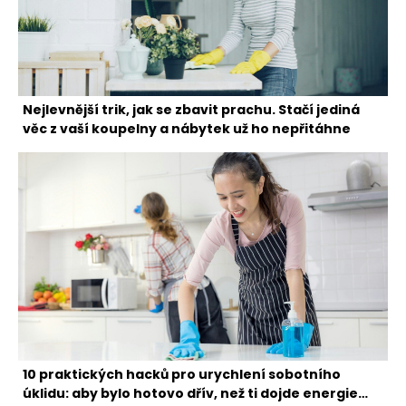
Nejlevnější trik, jak se zbavit prachu. Stačí jediná
věc z vaší koupelny a nábytek už ho nepřitáhne
10 praktických hacků pro urychlení sobotního
úklidu: aby bylo hotovo dřív, než ti dojde energie…