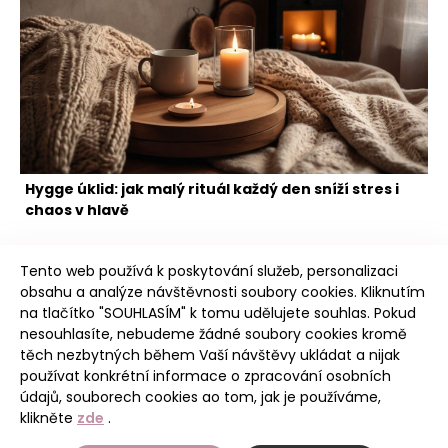
Hygge úklid: jak malý rituál každý den sníží stres i
chaos v hlavě
Tento web používá k poskytování služeb, personalizaci
obsahu a analýze návštěvnosti soubory cookies. Kliknutím
na tlačítko "SOUHLASÍM" k tomu udělujete souhlas. Pokud
nesouhlasíte, nebudeme žádné soubory cookies kromě
těch nezbytných během Vaší návštěvy ukládat a nijak
Poudree
používat konkrétní informace o zpracování osobních
údajů, souborech cookies ao tom, jak je používáme,
klikněte
zde
.
Úvod