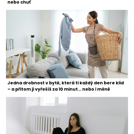
nebo chuť
Jedna drobnost v bytě, která ti každý den bere klid
– a přitom ji vyřešíš za 10 minut... nebo i méně