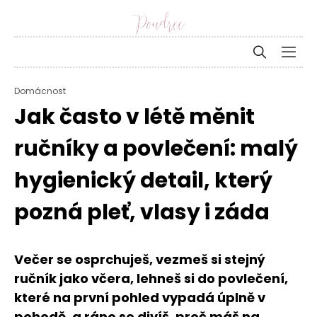
Domácnost
Jak často v létě měnit
ručníky a povlečení: malý
hygienický detail, který
pozná pleť, vlasy i záda
Večer se osprchuješ, vezmeš si stejný
ručník jako včera, lehneš si do povlečení,
které na první pohled vypadá úplně v
pohodě, a ráno se divíš, proč máš na