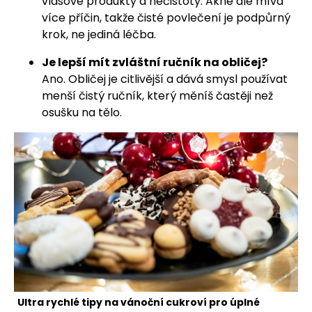
vlasové produkty a nečistoty. Akné ale mívá
více příčin, takže čisté povlečení je podpůrný
krok, ne jediná léčba.
Je lepší mít zvláštní ručník na obličej?
Ano. Obličej je citlivější a dává smysl používat
menší čistý ručník, který měníš častěji než
osušku na tělo.
Ultra rychlé tipy na vánoční cukroví pro úplné