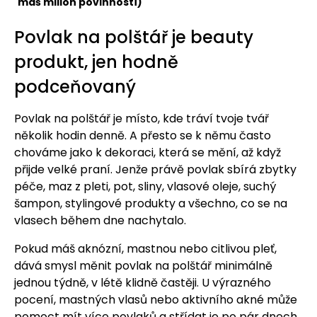
máš milion povinností)
Povlak na polštář je beauty
produkt, jen hodně
podceňovaný
Povlak na polštář je místo, kde tráví tvoje tvář
několik hodin denně. A přesto se k němu často
chováme jako k dekoraci, která se mění, až když
přijde velké praní. Jenže právě povlak sbírá zbytky
péče, maz z pleti, pot, sliny, vlasové oleje, suchý
šampon, stylingové produkty a všechno, co se na
vlasech během dne nachytalo.
Pokud máš aknózní, mastnou nebo citlivou pleť,
dává smysl měnit povlak na polštář minimálně
jednou týdně, v létě klidně častěji. U výrazného
pocení, mastných vlasů nebo aktivního akné může
pomoct mít více povlaků a střídat je po pár dnech.