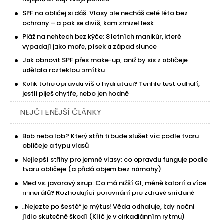
SPF na obličej si dáš. Vlasy ale necháš celé léto bez
ochrany – a pak se divíš, kam zmizel lesk
Pláž na nehtech bez kýče: 8 letních manikúr, které
vypadají jako moře, písek a západ slunce
Jak obnovit SPF přes make-up, aniž by sis z obličeje
udělala rozteklou omítku
Kolik toho opravdu víš o hydrataci? Tenhle test odhalí,
jestli piješ chytře, nebo jen hodně
NEJČTENĚJŠÍ ČLÁNKY
Bob nebo lob? Který střih ti bude slušet víc podle tvaru
obličeje a typu vlasů
Nejlepší střihy pro jemné vlasy: co opravdu funguje podle
tvaru obličeje (a přidá objem bez námahy)
Med vs. javorový sirup: Co má nižší GI, méně kalorií a více
minerálů? Rozhodující porovnání pro zdravé snídaně
„Nejezte po šesté“ je mýtus! Věda odhaluje, kdy noční
jídlo skutečně škodí (Klíč je v cirkadiánním rytmu)