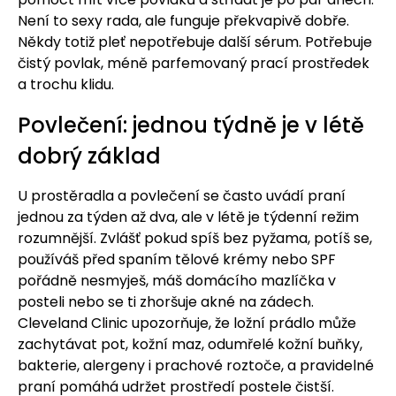
Není to sexy rada, ale funguje překvapivě dobře.
Někdy totiž pleť nepotřebuje další sérum. Potřebuje
čistý povlak, méně parfemovaný prací prostředek
a trochu klidu.
Povlečení: jednou týdně je v létě
dobrý základ
U prostěradla a povlečení se často uvádí praní
jednou za týden až dva, ale v létě je týdenní režim
rozumnější. Zvlášť pokud spíš bez pyžama, potíš se,
používáš před spaním tělové krémy nebo SPF
pořádně nesmyješ, máš domácího mazlíčka v
posteli nebo se ti zhoršuje akné na zádech.
Cleveland Clinic upozorňuje, že ložní prádlo může
zachytávat pot, kožní maz, odumřelé kožní buňky,
bakterie, alergeny i prachové roztoče, a pravidelné
praní pomáhá udržet prostředí postele čistší.