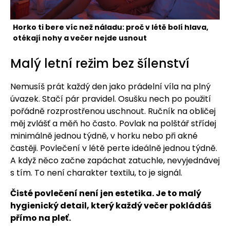
Horko ti bere víc než náladu: proč v létě bolí hlava,
otékají nohy a večer nejde usnout
Malý letní režim bez šílenství
Nemusíš prát každý den jako prádelní víla na plný
úvazek. Stačí pár pravidel. Osušku nech po použití
pořádně rozprostřenou uschnout. Ručník na obličej
měj zvlášť a měň ho často. Povlak na polštář střídej
minimálně jednou týdně, v horku nebo při akné
častěji. Povlečení v létě perte ideálně jednou týdně.
A když něco začne zapáchat zatuchle, nevyjednávej
s tím. To není charakter textilu, to je signál.
Čisté povlečení není jen estetika. Je to malý
hygienický detail, který každý večer pokládáš
přímo na pleť.