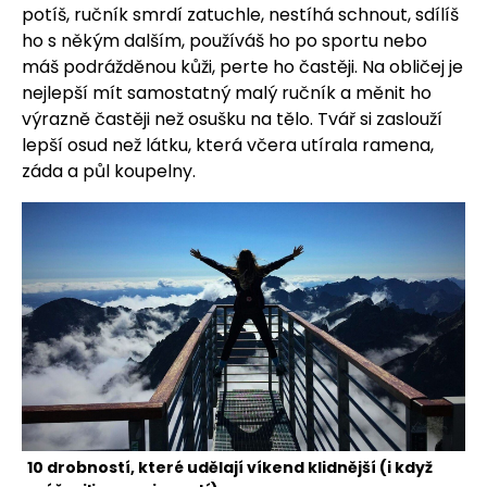
potíš, ručník smrdí zatuchle, nestíhá schnout, sdílíš
ho s někým dalším, používáš ho po sportu nebo
máš podrážděnou kůži, perte ho častěji. Na obličej je
nejlepší mít samostatný malý ručník a měnit ho
výrazně častěji než osušku na tělo. Tvář si zaslouží
lepší osud než látku, která včera utírala ramena,
záda a půl koupelny.
10 drobností, které udělají víkend klidnější (i když