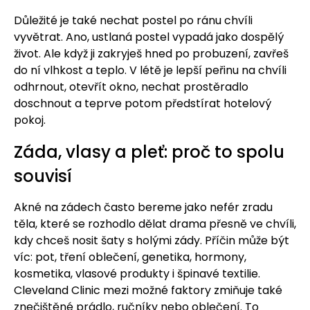
Důležité je také nechat postel po ránu chvíli
vyvětrat. Ano, ustlaná postel vypadá jako dospělý
život. Ale když ji zakryješ hned po probuzení, zavřeš
do ní vlhkost a teplo. V létě je lepší peřinu na chvíli
odhrnout, otevřít okno, nechat prostěradlo
doschnout a teprve potom předstírat hotelový
pokoj.
Záda, vlasy a pleť: proč to spolu
souvisí
Akné na zádech často bereme jako nefér zradu
těla, které se rozhodlo dělat drama přesně ve chvíli,
kdy chceš nosit šaty s holými zády. Příčin může být
víc: pot, tření oblečení, genetika, hormony,
kosmetika, vlasové produkty i špinavé textilie.
Cleveland Clinic mezi možné faktory zmiňuje také
znečištěné prádlo, ručníky nebo oblečení. To