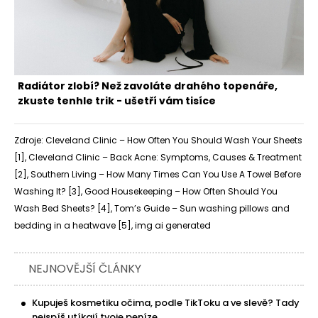
Radiátor zlobí? Než zavoláte drahého topenáře,
zkuste tenhle trik - ušetří vám tisíce
Zdroje: Cleveland Clinic – How Often You Should Wash Your Sheets
[
1
], Cleveland Clinic – Back Acne: Symptoms, Causes & Treatment
[
2
], Southern Living – How Many Times Can You Use A Towel Before
Washing It? [
3
], Good Housekeeping – How Often Should You
Wash Bed Sheets? [
4
], Tom’s Guide – Sun washing pillows and
bedding in a heatwave [
5
], img ai generated
NEJNOVĚJŠÍ ČLÁNKY
Kupuješ kosmetiku očima, podle TikToku a ve slevě? Tady
nejspíš utíkají tvoje peníze