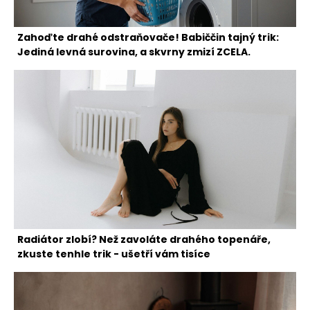
Zahoďte drahé odstraňovače! Babiččin tajný trik:
Jediná levná surovina, a skvrny zmizí ZCELA.
Radiátor zlobí? Než zavoláte drahého topenáře,
zkuste tenhle trik - ušetří vám tisíce