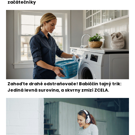
začátečníky
Zahoďte drahé odstraňovače! Babiččin tajný trik:
Jediná levná surovina, a skvrny zmizí ZCELA.