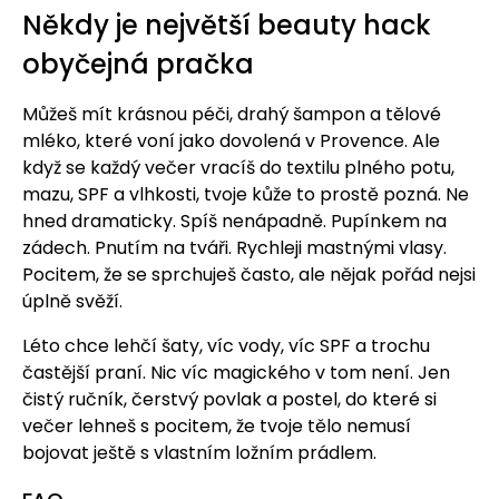
Někdy je největší beauty hack
obyčejná pračka
Můžeš mít krásnou péči, drahý šampon a tělové
mléko, které voní jako dovolená v Provence. Ale
když se každý večer vracíš do textilu plného potu,
mazu, SPF a vlhkosti, tvoje kůže to prostě pozná. Ne
hned dramaticky. Spíš nenápadně. Pupínkem na
zádech. Pnutím na tváři. Rychleji mastnými vlasy.
Pocitem, že se sprchuješ často, ale nějak pořád nejsi
úplně svěží.
Léto chce lehčí šaty, víc vody, víc SPF a trochu
častější praní. Nic víc magického v tom není. Jen
čistý ručník, čerstvý povlak a postel, do které si
večer lehneš s pocitem, že tvoje tělo nemusí
bojovat ještě s vlastním ložním prádlem.