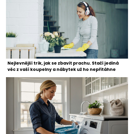
Nejlevnější trik, jak se zbavit prachu. Stačí jediná
věc z vaší koupelny a nábytek už ho nepřitáhne