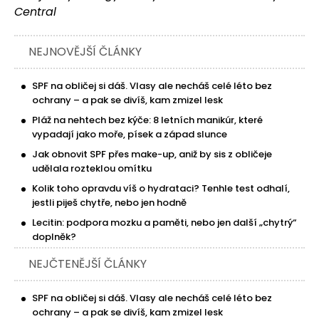
Central
NEJNOVĚJŠÍ ČLÁNKY
SPF na obličej si dáš. Vlasy ale necháš celé léto bez
ochrany – a pak se divíš, kam zmizel lesk
Pláž na nehtech bez kýče: 8 letních manikúr, které
vypadají jako moře, písek a západ slunce
Jak obnovit SPF přes make-up, aniž by sis z obličeje
udělala rozteklou omítku
Kolik toho opravdu víš o hydrataci? Tenhle test odhalí,
jestli piješ chytře, nebo jen hodně
Lecitin: podpora mozku a paměti, nebo jen další „chytrý“
doplněk?
NEJČTENĚJŠÍ ČLÁNKY
SPF na obličej si dáš. Vlasy ale necháš celé léto bez
ochrany – a pak se divíš, kam zmizel lesk