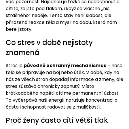
vaši pozornost. Najednou je těžké se nadechnout a
cítíte, že jste pod tlakem, i když se vlastně „nic
strašného“ neděje. Tento stav není slabost, ale
přirozená reakce těla a mysli na dobu, která nám
bere jistoty.
Co stres v době nejistoty
znamená
Stres je
původně ochranný mechanismus
– naše
tělo se připravuje na boj nebo útěk. V době, kdy na
nás ze všech stran dopadají informace a změny, ale
stres zůstává chronicky zapnutý. Místo
krátkodobého napětí cítíme permanentní úzkost.
To vyčerpává naši energii, narušuje koncentraci a
často i schopnost radovat se z maličkostí.
Proč ženy často cítí větší tlak