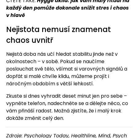
ČTĚTE TAKÉ:
Hygge úklid: jak vám malý rituál na
každý den pomůže dokonale snížit stres i chaos
v hlavě
Nejistota nemusí znamenat
chaos uvnitř
Nejistá doba nás učí hledat stabilitu jinde než v
okolnostech – v sobě. Pokud se naučíme
poslouchat své tělo, všímat si varovných signálů a
dopřát si malé chvíle klidu, můžeme projít i
náročným obdobím s větší lehkostí.
Zkuste si dnes vyhradit deset minut jen pro sebe –
vypněte telefon, nadechněte se a dělejte něco, co
vám přináší radost. Možná zjistíte, že i malý krok
dokáže změnit celý den.
Zdroje:
Psychology Today
,
Healthline
,
Mind
,
Psych