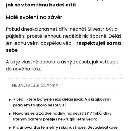
jak se v tom ránu budeš cítit
.
Malé svolení na závěr
Pokud dneska zhasneš dřív, necháš Silvestr být a
půjdeš si prostě lehnout, neděláš nic špatně. Děláš
jen jednu velmi dospělou věc -
respektuješ sama
sebe
.
A to je vlastně docela krásný způsob, jak vstoupit
do nového roku.
NEJNOVĚJŠÍ ČLÁNKY
7 věcí, které bohyně sexu dělají jinak. A s krajkovým
prádlem to skoro nesouvisí
Navoníš se a za dvě hodiny nic necítíš? 7 triků, díky
kterým parfém přežije i nejkrutjší letní vedro
Platinová, tlusté melíry i skunk stripes. Devadesátkové