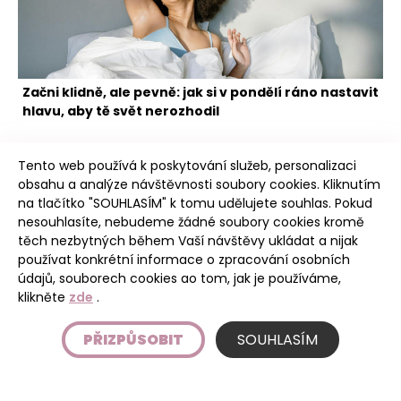
Začni klidně, ale pevně: jak si v pondělí ráno nastavit
hlavu, aby tě svět nerozhodil
Tento web používá k poskytování služeb, personalizaci
obsahu a analýze návštěvnosti soubory cookies. Kliknutím
na tlačítko "SOUHLASÍM" k tomu udělujete souhlas. Pokud
nesouhlasíte, nebudeme žádné soubory cookies kromě
těch nezbytných během Vaší návštěvy ukládat a nijak
Poudree
používat konkrétní informace o zpracování osobních
údajů, souborech cookies ao tom, jak je používáme,
klikněte
zde
.
Úvod
PŘIZPŮSOBIT
SOUHLASÍM
Etický kodex
Podmínky používání stránky