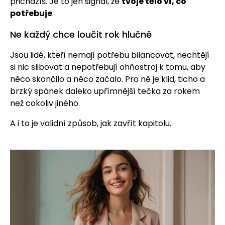
přicházíš. Je to jen signál, že
tvoje tělo ví, co
potřebuje
.
Ne každý chce loučit rok hlučně
Jsou lidé, kteří nemají potřebu bilancovat, nechtějí
si nic slibovat a nepotřebují ohňostroj k tomu, aby
něco skončilo a něco začalo. Pro ně je klid, ticho a
brzký spánek daleko upřímnější tečka za rokem
než cokoliv jiného.
A i to je validní způsob, jak zavřít kapitolu.