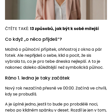
ČTĚTE TAKÉ:
13 způsobů, jak být k sobě milejší
Co když „o něco přijdeš“?
Možná o půlnoční přípitek, ohňostroj z okna a pár
fotek. Ale nepřijdeš o sebe, klid a pocit, že sis
vybrala to, co je pro tebe dneska nejlepší. A to je
nakonec daleko důležitější než symbolická půlnoc.
Ráno 1. ledna je taky začátek
Nový rok nezačíná přesně ve 00:00. Začíná ve chvíli,
kdy se probudíš.
A je úplně jedno, jestli to bude po probdělé noci,
nebo po klidném spánku v deset. Rozdíl je jen v tom,