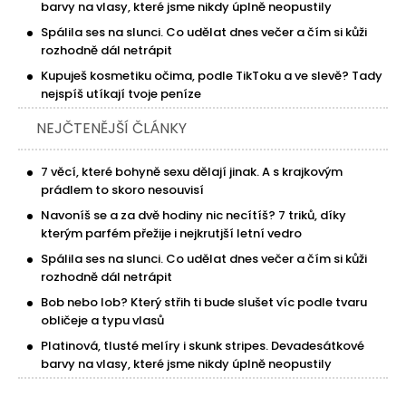
barvy na vlasy, které jsme nikdy úplně neopustily
Spálila ses na slunci. Co udělat dnes večer a čím si kůži
rozhodně dál netrápit
Kupuješ kosmetiku očima, podle TikToku a ve slevě? Tady
nejspíš utíkají tvoje peníze
NEJČTENĚJŠÍ ČLÁNKY
7 věcí, které bohyně sexu dělají jinak. A s krajkovým
prádlem to skoro nesouvisí
Navoníš se a za dvě hodiny nic necítíš? 7 triků, díky
kterým parfém přežije i nejkrutjší letní vedro
Spálila ses na slunci. Co udělat dnes večer a čím si kůži
rozhodně dál netrápit
Bob nebo lob? Který střih ti bude slušet víc podle tvaru
obličeje a typu vlasů
Platinová, tlusté melíry i skunk stripes. Devadesátkové
barvy na vlasy, které jsme nikdy úplně neopustily