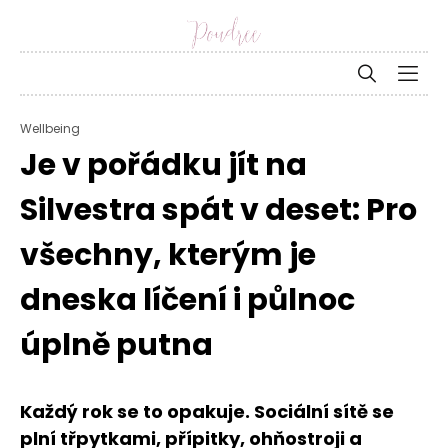
Wellbeing
Je v pořádku jít na
Silvestra spát v deset: Pro
všechny, kterým je
dneska líčení i půlnoc
úplně putna
Každý rok se to opakuje. Sociální sítě se
plní třpytkami, přípitky, ohňostroji a