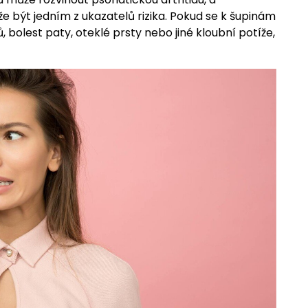
e být jedním z ukazatelů rizika. Pokud se k šupinám
, bolest paty, oteklé prsty nebo jiné kloubní potíže,