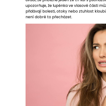
upozorňuje, že lupénka ve vlasové části můž
přidávají bolesti, otoky nebo ztuhlost kloubů
není dobré to přecházet.