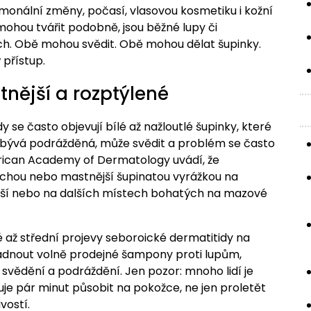
monální změny, počasí, vlasovou kosmetiku i kožní
ohou tvářit podobně, jsou běžné lupy či
ch. Obě mohou svědit. Obě mohou dělat šupinky.
ý přístup.
tnější a rozptýlené
se často objevují bílé až nažloutlé šupinky, které
 bývá podrážděná, může svědit a problém se často
erican Academy of Dermatology uvádí, že
uchou nebo mastnější šupinatou vyrážkou na
, uší nebo na dalších místech bohatých na mazové
 až střední projevy seboroické dermatitidy na
dnout volně prodejné šampony proti lupům,
, svědění a podráždění. Jen pozor: mnoho lidí je
uje pár minut působit na pokožce, ne jen proletět
vostí.