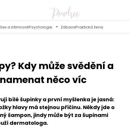
Sex a intimnosti
Psychologie
Zábava
Praktická žena
lupy? Kdy může svědění a
znamenat něco víc
jí bílé šupinky a první myšlenka je jasná:
žky hlavy má stejnou příčinu. Někdy jde o
vný šampon, jindy může být za šupinami
louží dermatologa.