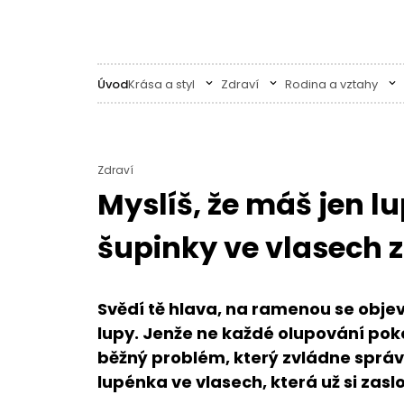
Úvod
Krása a styl
Zdraví
Rodina a vztahy
Zdraví
Myslíš, že máš jen 
šupinky ve vlasech 
Svědí tě hlava, na ramenou se objevu
lupy. Jenže ne každé olupování poko
běžný problém, který zvládne sprá
lupénka ve vlasech, která už si zas