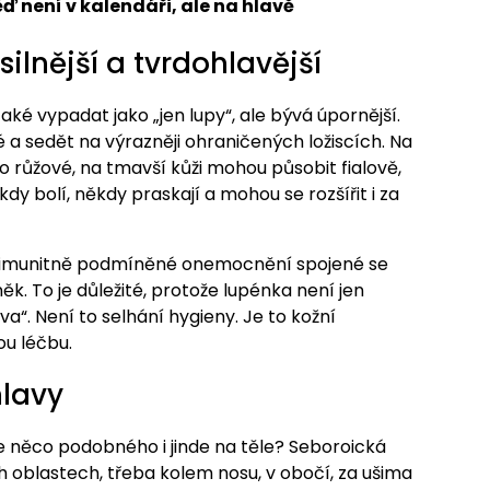
ď není v kalendáři, ale na hlavě
ilnější a tvrdohlavější
ké vypadat jako „jen lupy“, ale bývá úpornější.
ílé a sedět na výrazněji ohraničených ložiscích. Na
o růžové, na tmavší kůži mohou působit fialově,
y bolí, někdy praskají a mohou se rozšířit i za
ko imunitně podmíněné onemocnění spojené se
. To je důležité, protože lupénka není jen
“. Není to selhání hygieny. Je to kožní
u léčbu.
hlavy
se něco podobného i jinde na těle? Seboroická
h oblastech, třeba kolem nosu, v obočí, za ušima