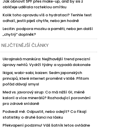
Jak obnovit SPF přes make-up, aniž by sis z
obličeje udělala rozteklou omítku
Kolik toho opravdu víš o hydrataci? Tenhle test
odhalí, jestli piješ chytře, nebo jen hodně
Lecitin: podpora mozku a paměti, nebo jen další
„chytrý“ doplněk?
NEJČTENĚJŠÍ ČLÁNKY
Ukrajinská manikúra: Nejžhavější trend precizní
úpravy nehtů. Vydrží týdny a vypadá dokonale
Ikigai, wabi-sabi, kaizen: Sedm japonských
principů, které internet proměnil v klišé. Přitom
pořád dávají smysl
Med vs. javorový sirup: Co má nižší GI, méně
kalorií a více minerálů? Rozhodující porovnání
pro zdravé snídaně
Podvedl mě. Odpustit, nebo odejít? Co říkají
statistiky o druhé šanci na lásku
Překvapení podzimu! Váš šatník letos ovládne