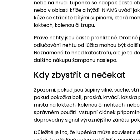
nebo na hrudi. Lupénka se naopak často obj
nebo v oblasti kříže a hýždí. NIAMS uvádí jak
kůže se stříbřitě bílými šupinami, která mo
loktech, kolenou či trupu.
Právě nehty jsou často přehlížené. Drobné 
odlučování nehtu od lůžka mohou být dalším
Neznamená to hned katastrofu, ale je to 
dalšího nákupu šamponu naslepo.
Kdy zbystřit a nečekat
Zpozorni, pokud jsou šupiny silné, suché, stř
pokud pokožka bolí, praská, krvácí, ložiska 
místa na loktech, kolenou či nehtech, neb
správném použití. Vstupní článek připomí
doprovodný signál výraznějšího zánětu pok
Důležité je i to, že lupénka může souviset s 
uvádí, že přibližně jeden ze tří lidí s psoriá