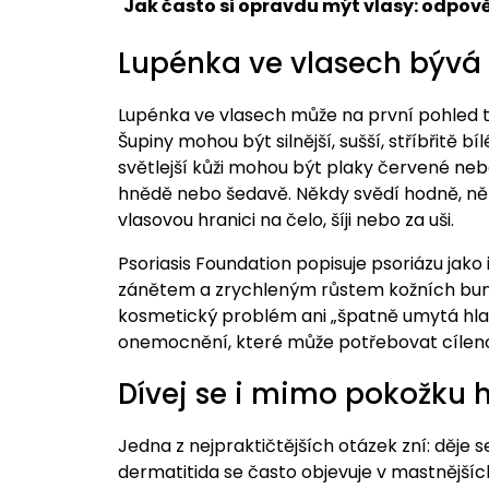
Jak často si opravdu mýt vlasy: odpově
Lupénka ve vlasech bývá s
Lupénka ve vlasech může na první pohled ta
Šupiny mohou být silnější, sušší, stříbřitě b
světlejší kůži mohou být plaky červené neb
hnědě nebo šedavě. Někdy svědí hodně, někd
vlasovou hranici na čelo, šíji nebo za uši.
Psoriasis Foundation popisuje psoriázu ja
zánětem a zrychleným růstem kožních buněk
kosmetický problém ani „špatně umytá hlava
onemocnění, které může potřebovat cíleno
Dívej se i mimo pokožku 
Jedna z nejpraktičtějších otázek zní: děje 
dermatitida se často objevuje v mastnějšíc