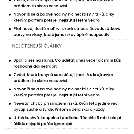
prádlem to skoro nesouvisí
Navoníš se a za dvě hodiny nic necítíš? 7 triků, díky
kterým parfém přežije i nejkrutjší letní vedro
Platinová, tlusté melíry i skunk stripes. Devadesátkové
barvy na vlasy, které jsme nikdy úplně neopustily
NEJČTENĚJŠÍ ČLÁNKY
Spálila ses na slunci. Co udělat dnes večer a čím si kůži
rozhodně dál netrápit
7 věcí, které bohyně sexu dělají jinak. A s krajkovým
prádlem to skoro nesouvisí
Navoníš se a za dvě hodiny nic necítíš? 7 triků, díky
kterým parfém přežije i nejkrutjší letní vedro
Největší chyby při smažení řízků: Kvůli této jediné věci
bývají suché a tvrdé. Přitom ji dělá skoro každý
Utřeš kuchyň, koupelnu i podlahu. Těchhle 5 míst ale při
úklidu nejspíš pořád ignoruješ