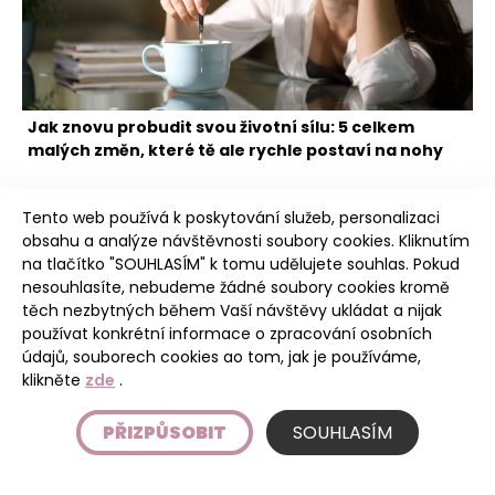
Jak znovu probudit svou životní sílu: 5 celkem
malých změn, které tě ale rychle postaví na nohy
Tento web používá k poskytování služeb, personalizaci
obsahu a analýze návštěvnosti soubory cookies. Kliknutím
na tlačítko "SOUHLASÍM" k tomu udělujete souhlas. Pokud
nesouhlasíte, nebudeme žádné soubory cookies kromě
těch nezbytných během Vaší návštěvy ukládat a nijak
Poudree
používat konkrétní informace o zpracování osobních
údajů, souborech cookies ao tom, jak je používáme,
klikněte
zde
.
Úvod
PŘIZPŮSOBIT
SOUHLASÍM
Etický kodex
Podmínky používání stránky