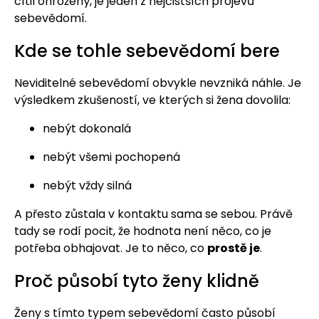
cítil ohrožený, je jeden z nejčistších projevů
sebevědomí.
Kde se tohle sebevědomí bere
Neviditelné sebevědomí obvykle nevzniká náhle. Je
výsledkem zkušeností, ve kterých si žena dovolila:
nebýt dokonalá
nebýt všemi pochopená
nebýt vždy silná
A přesto zůstala v kontaktu sama se sebou. Právě
tady se rodí pocit, že hodnota není něco, co je
potřeba obhajovat. Je to něco, co
prostě je
.
Proč působí tyto ženy klidně
Ženy s tímto typem sebevědomí často působí