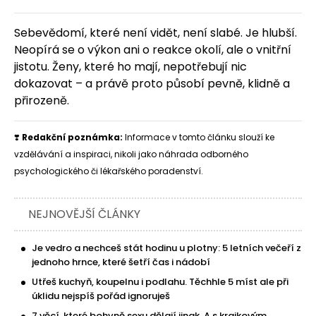
Sebevědomí, které není vidět, není slabé. Je hlubší.
Neopírá se o výkon ani o reakce okolí, ale o vnitřní
jistotu. Ženy, které ho mají, nepotřebují nic
dokazovat – a právě proto působí pevně, klidně a
přirozeně.
❣️
Redakční poznámka:
Informace v tomto článku slouží ke
vzdělávání a inspiraci, nikoli jako náhrada odborného
psychologického či lékařského poradenství.
NEJNOVĚJŠÍ ČLÁNKY
Je vedro a nechceš stát hodinu u plotny: 5 letních večeří z
jednoho hrnce, které šetří čas i nádobí
Utřeš kuchyň, koupelnu i podlahu. Těchhle 5 míst ale při
úklidu nejspíš pořád ignoruješ
7 věcí, které bohyně sexu dělají jinak. A s krajkovým