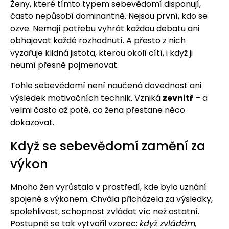
Ženy, které tímto typem sebevědomí disponují,
často nepůsobí dominantně. Nejsou první, kdo se
ozve. Nemají potřebu vyhrát každou debatu ani
obhajovat každé rozhodnutí. A přesto z nich
vyzařuje klidná jistota, kterou okolí cítí, i když ji
neumí přesně pojmenovat.
Tohle sebevědomí není naučená dovednost ani
výsledek motivačních technik. Vzniká
zevnitř
– a
velmi často až poté, co žena přestane něco
dokazovat.
Když se sebevědomí zamění za
výkon
Mnoho žen vyrůstalo v prostředí, kde bylo uznání
spojené s výkonem. Chvála přicházela za výsledky,
spolehlivost, schopnost zvládat víc než ostatní.
Postupně se tak vytvořil vzorec:
když zvládám,