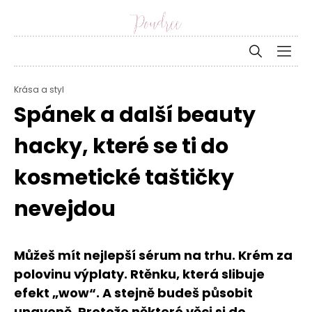
Krása a styl
Spánek a další beauty
hacky, které se ti do
kosmetické taštičky
nevejdou
Můžeš mít nejlepší sérum na trhu. Krém za
polovinu výplaty. Rtěnku, která slibuje
efekt „wow“. A stejně budeš působit
unaveně. Protože některé věci si do