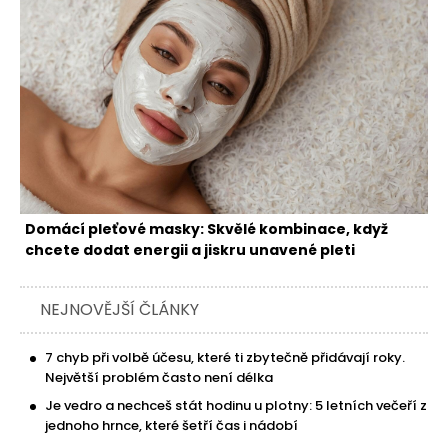
Domácí pleťové masky: Skvělé kombinace, když
chcete dodat energii a jiskru unavené pleti
NEJNOVĚJŠÍ ČLÁNKY
7 chyb při volbě účesu, které ti zbytečně přidávají roky.
Největší problém často není délka
Je vedro a nechceš stát hodinu u plotny: 5 letních večeří z
jednoho hrnce, které šetří čas i nádobí