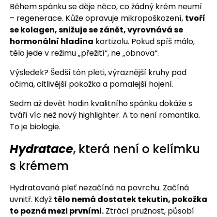
Během spánku se děje něco, co žádný krém neumí
– regenerace. Kůže opravuje mikropoškození,
tvoří
se kolagen, snižuje se zánět, vyrovnává se
hormonální hladina
kortizolu. Pokud spíš málo,
tělo jede v režimu „přežití“, ne „obnova“.
Výsledek? Šedší tón pleti, výraznější kruhy pod
očima, citlivější pokožka a pomalejší hojení.
Sedm až devět hodin kvalitního spánku dokáže s
tváří víc než nový highlighter. A to není romantika.
To je biologie.
Hydratace
, která není o kelímku
s krémem
Hydratovaná pleť nezačíná na povrchu. Začíná
uvnitř. Když
tělo nemá dostatek tekutin, pokožka
to pozná mezi prvními.
Ztrácí pružnost, působí