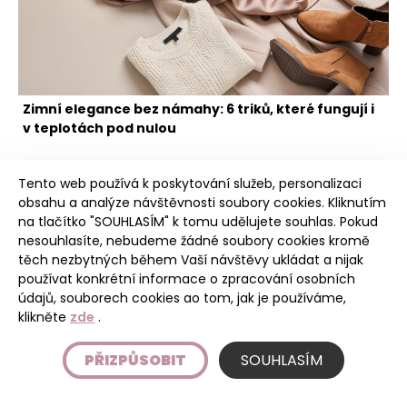
Zimní elegance bez námahy: 6 triků, které fungují i
v teplotách pod nulou
Tento web používá k poskytování služeb, personalizaci
obsahu a analýze návštěvnosti soubory cookies. Kliknutím
na tlačítko "SOUHLASÍM" k tomu udělujete souhlas. Pokud
nesouhlasíte, nebudeme žádné soubory cookies kromě
těch nezbytných během Vaší návštěvy ukládat a nijak
Poudree
používat konkrétní informace o zpracování osobních
údajů, souborech cookies ao tom, jak je používáme,
klikněte
zde
.
Úvod
PŘIZPŮSOBIT
SOUHLASÍM
Etický kodex