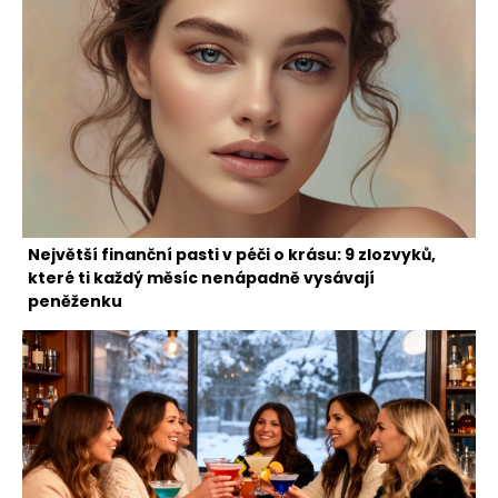
Největší finanční pasti v péči o krásu: 9 zlozvyků,
které ti každý měsíc nenápadně vysávají
peněženku