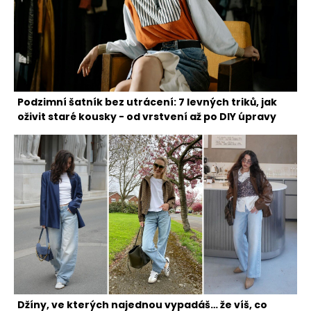
Podzimní šatník bez utrácení: 7 levných triků, jak
oživit staré kousky - od vrstvení až po DIY úpravy
Džíny, ve kterých najednou vypadáš… že víš, co