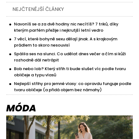
NEJČTENĚJŠÍ ČLÁNKY
Navoníš se a za dvě hodiny nic necítíš? 7 triků, díky
kterým parfém přežije i nejkrutjší letní vedro
7 věcí, které bohyně sexu dělají jinak. A s krajkovým
prádlem to skoro nesouvisí
Spálila ses na slunci. Co udělat dnes večer a čím si kůži
rozhodně dál netrápit
Bob nebo lob? Který střih ti bude slušet víc podle tvaru
obličeje a typu vlasů
Nejlepší střihy pro jemné vlasy: co opravdu funguje podle
tvaru obličeje (a přidá objem bez námahy)
MÓDA