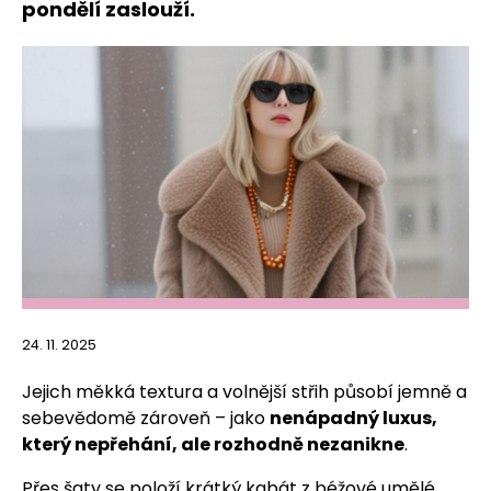
pondělí zaslouží.
24. 11. 2025
Jejich měkká textura a volnější střih působí jemně a
sebevědomě zároveň – jako
nenápadný luxus,
který nepřehání, ale rozhodně nezanikne
.
Přes šaty se položí krátký kabát z béžové umělé