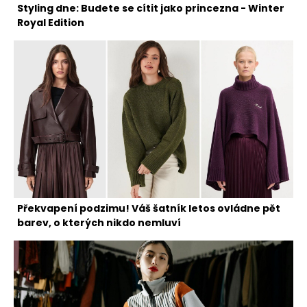
Styling dne: Budete se cítit jako princezna - Winter
Royal Edition
Překvapení podzimu! Váš šatník letos ovládne pět
barev, o kterých nikdo nemluví