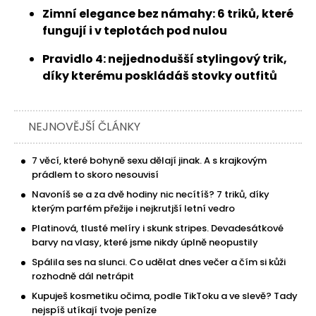
Zimní elegance bez námahy: 6 triků, které
fungují i v teplotách pod nulou
Pravidlo 4: nejjednodušší stylingový trik,
díky kterému poskládáš stovky outfitů
NEJNOVĚJŠÍ ČLÁNKY
7 věcí, které bohyně sexu dělají jinak. A s krajkovým
prádlem to skoro nesouvisí
Navoníš se a za dvě hodiny nic necítíš? 7 triků, díky
kterým parfém přežije i nejkrutjší letní vedro
Platinová, tlusté melíry i skunk stripes. Devadesátkové
barvy na vlasy, které jsme nikdy úplně neopustily
Spálila ses na slunci. Co udělat dnes večer a čím si kůži
rozhodně dál netrápit
Kupuješ kosmetiku očima, podle TikToku a ve slevě? Tady
nejspíš utíkají tvoje peníze