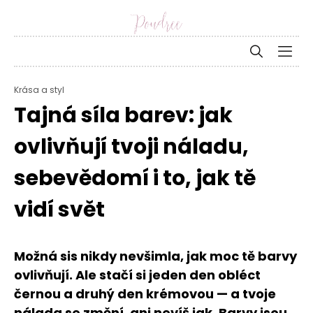
Krása a styl
Tajná síla barev: jak
ovlivňují tvoji náladu,
sebevědomí i to, jak tě
vidí svět
Možná sis nikdy nevšimla, jak moc tě barvy
ovlivňují. Ale stačí si jeden den obléct
černou a druhý den krémovou — a tvoje
nálada se změní, ani nevíš jak. Barvy jsou