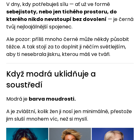
V dny, kdy potřebuješ sílu — ať už ve formě
sebejistoty, nebo jen tichého prostoru, do
kterého nikdo nevstoupí bez dovolení
— je černá
tvůj nejloajálnější spojenec.
Ale pozor: příliš mnoho černé může někdy působit
těžce. A tak stojí za to doplnit ji něčím světlejším,
aby ti nesebrala jiskru, kterou máš ve tváři.
Když modrá uklidňuje a
soustředí
Modrá je
barva moudrosti.
A je zvláštní, kolik žen ji nosí jen minimálně, přestože
jim sluší mnohem víc, než si myslí.