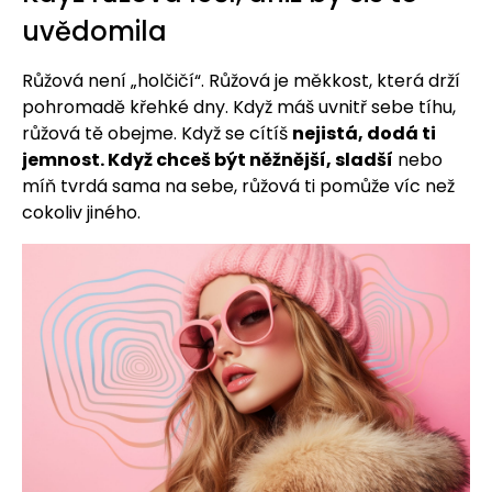
uvědomila
Růžová není „holčičí“. Růžová je měkkost, která drží
pohromadě křehké dny. Když máš uvnitř sebe tíhu,
růžová tě obejme. Když se cítíš
nejistá, dodá ti
jemnost. Když chceš být něžnější, sladší
nebo
míň tvrdá sama na sebe, růžová ti pomůže víc než
cokoliv jiného.