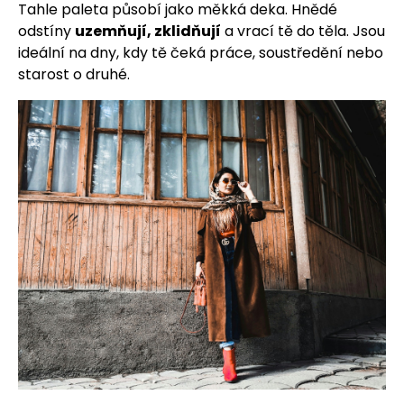
Tahle paleta působí jako měkká deka. Hnědé
odstíny
uzemňují, zklidňují
a vrací tě do těla. Jsou
ideální na dny, kdy tě čeká práce, soustředění nebo
starost o druhé.