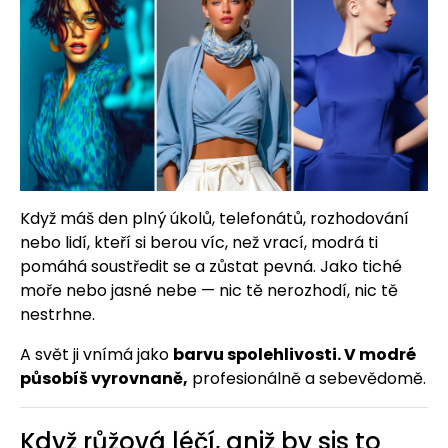
Když máš den plný úkolů, telefonátů, rozhodování
nebo lidí, kteří si berou víc, než vrací, modrá ti
pomáhá soustředit se a zůstat pevná. Jako tiché
moře nebo jasné nebe — nic tě nerozhodí, nic tě
nestrhne.
A svět ji vnímá jako
barvu spolehlivosti. V modré
působíš vyrovnaně,
profesionálně a sebevědomě.
Když růžová léčí, aniž by sis to