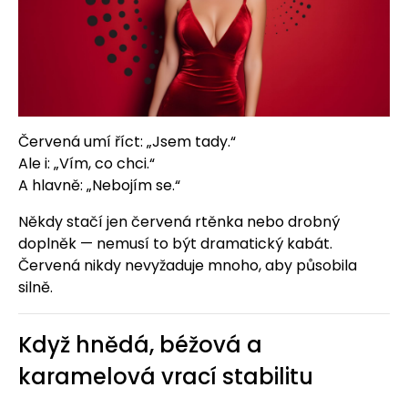
Červená umí říct: „Jsem tady.“
Ale i: „Vím, co chci.“
A hlavně: „Nebojím se.“
Někdy stačí jen červená rtěnka nebo drobný
doplněk — nemusí to být dramatický kabát.
Červená nikdy nevyžaduje mnoho, aby působila
silně.
Když hnědá, béžová a
karamelová vrací stabilitu