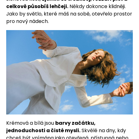
celkově působíš lehčeji.
Někdy dokonce klidněji.
Jako by světlo, které máš na sobě, otevřelo prostor
pro nový nádech.
Krémová a bílá jsou
barvy začátku,
jednoduchosti a čisté mysli.
Skvělé na dny, kdy
chceš být vnímána jako otevřená, přístupná nebo