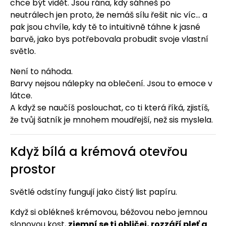
chce být vidět. Jsou rána, kdy sáhneš po
neutrálech jen proto, že nemáš sílu řešit nic víc… a
pak jsou chvíle, kdy tě to intuitivně táhne k jasné
barvě, jako bys potřebovala probudit svoje vlastní
světlo.
Není to náhoda.
Barvy nejsou nálepky na oblečení. Jsou to emoce v
látce.
A když se naučíš poslouchat, co ti která říká, zjistíš,
že tvůj šatník je mnohem moudřejší, než sis myslela.
Když bílá a krémová otevřou
prostor
Světlé odstíny fungují jako čistý list papíru.
Když si oblékneš krémovou, béžovou nebo jemnou
slonovou kost,
zjemní se ti obličej, rozzáří pleť a