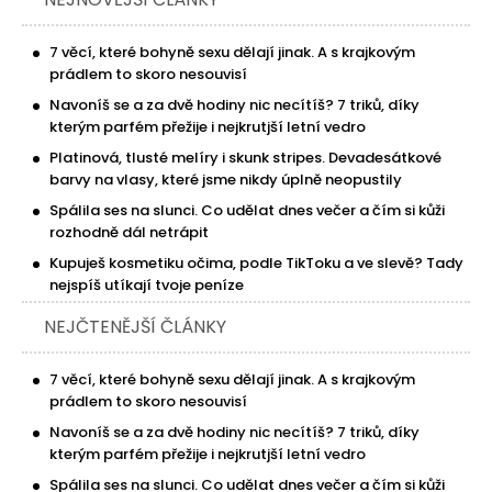
7 věcí, které bohyně sexu dělají jinak. A s krajkovým
prádlem to skoro nesouvisí
Navoníš se a za dvě hodiny nic necítíš? 7 triků, díky
kterým parfém přežije i nejkrutjší letní vedro
Platinová, tlusté melíry i skunk stripes. Devadesátkové
barvy na vlasy, které jsme nikdy úplně neopustily
Spálila ses na slunci. Co udělat dnes večer a čím si kůži
rozhodně dál netrápit
Kupuješ kosmetiku očima, podle TikToku a ve slevě? Tady
nejspíš utíkají tvoje peníze
NEJČTENĚJŠÍ ČLÁNKY
7 věcí, které bohyně sexu dělají jinak. A s krajkovým
prádlem to skoro nesouvisí
Navoníš se a za dvě hodiny nic necítíš? 7 triků, díky
kterým parfém přežije i nejkrutjší letní vedro
Spálila ses na slunci. Co udělat dnes večer a čím si kůži