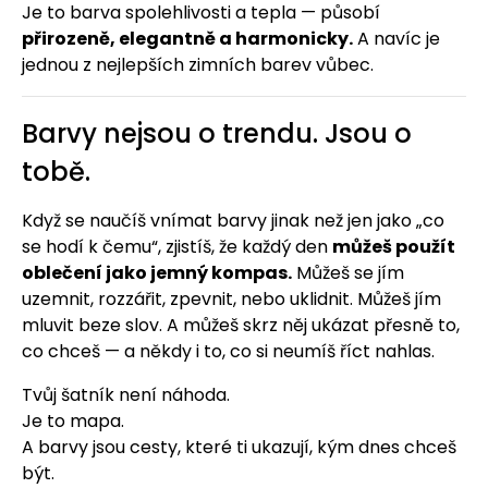
Je to barva spolehlivosti a tepla — působí
přirozeně, elegantně a harmonicky.
A navíc je
jednou z nejlepších zimních barev vůbec.
Barvy nejsou o trendu. Jsou o
tobě.
Když se naučíš vnímat barvy jinak než jen jako „co
se hodí k čemu“, zjistíš, že každý den
můžeš použít
oblečení jako jemný kompas.
Můžeš se jím
uzemnit, rozzářit, zpevnit, nebo uklidnit. Můžeš jím
mluvit beze slov. A můžeš skrz něj ukázat přesně to,
co chceš — a někdy i to, co si neumíš říct nahlas.
Tvůj šatník není náhoda.
Je to mapa.
A barvy jsou cesty, které ti ukazují, kým dnes chceš
být.