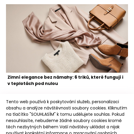
Zimní elegance bez námahy: 6 triků, které fungují i
v teplotách pod nulou
Tento web používá k poskytování služeb, personalizaci
obsahu a analýze návštěvnosti soubory cookies. Kliknutím
na tlačítko "SOUHLASÍM" k tomu udělujete souhlas. Pokud
nesouhlasíte, nebudeme žádné soubory cookies kromě
těch nezbytných během Vaší návštěvy ukládat a nijak
Poudree
používat konkrétní informace o zpracování osobních