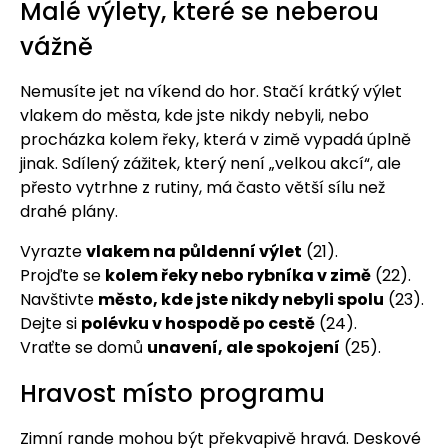
Malé výlety, které se neberou
vážně
Nemusíte jet na víkend do hor. Stačí krátký výlet
vlakem do města, kde jste nikdy nebyli, nebo
procházka kolem řeky, která v zimě vypadá úplně
jinak. Sdílený zážitek, který není „velkou akcí“, ale
přesto vytrhne z rutiny, má často větší sílu než
drahé plány.
Vyrazte
vlakem na půldenní výlet
(21).
Projďte se
kolem řeky nebo rybníka v zimě
(22).
Navštivte
město, kde jste nikdy nebyli spolu
(23).
Dejte si
polévku v hospodě po cestě
(24).
Vraťte se domů
unavení, ale spokojení
(25).
Hravost místo programu
Zimní rande mohou být překvapivě hravá. Deskové