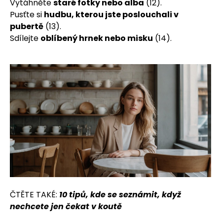
Vytáhněte
staré fotky nebo alba
(12).
Pusťte si
hudbu, kterou jste poslouchali v
pubertě
(13).
Sdílejte
oblíbený hrnek nebo misku
(14).
ČTĚTE TAKÉ:
10 tipů, kde se seznámit, když
nechcete jen čekat v koutě