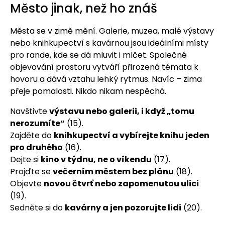
Město jinak, než ho znáš
Města se v zimě mění. Galerie, muzea, malé výstavy
nebo knihkupectví s kavárnou jsou ideálními místy
pro rande, kde se dá mluvit i mlčet. Společné
objevování prostoru vytváří přirozená témata k
hovoru a dává vztahu lehký rytmus. Navíc – zima
přeje pomalosti. Nikdo nikam nespěchá.
Navštivte
výstavu nebo galerii, i když „tomu
nerozumíte“
(15).
Zajděte do
knihkupectví a vybírejte knihu jeden
pro druhého
(16).
Dejte si
kino v týdnu, ne o víkendu
(17).
Projďte se
večerním městem bez plánu
(18).
Objevte
novou čtvrť nebo zapomenutou ulici
(19).
Sedněte si do
kavárny a jen pozorujte lidi
(20).