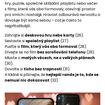
hry, puzzle, společné skládání playlistu nebo večer
s filmy, které vás oba formovaly, otevírají prostor
pro smích i nostalgii. Hravost odbourává nervozitu a
dovoluje být sama sebou – což je často to
nejpřitažlivější.
Zahrajte si
deskovou hru nebo karty
(26).
Sestavte si
společný playlist
(27).
Pusťte si
film, který vás oba formoval
(28).
Dívejte se na film
bez scrollování telefonu
(29).
Mluvte o
malých věcech, ne o velkých plánech
(30).
Dovolte si
ticho bez trapnosti
(31).
A klidně si přiznejte, že
nejlepší rande je to, kde se
nemusí nic dokazovat
(32).