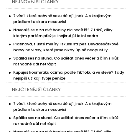
NEJNOVĚJŠÍ ČLÁNKY
7 věcí, které bohyně sexu dělají jinak. A s krajkovým
prádlem to skoro nesouvisí
Navoníš se a za dvě hodiny nic necítíš? 7 triků, díky
kterým parfém přežije i nejkrutjší letní vedro
Platinová, tlusté melíry i skunk stripes. Devadesátkové
barvy na vlasy, které jsme nikdy úplně neopustily
Spálila ses na slunci. Co udělat dnes večer a čím si kůži
rozhodně dál netrápit
Kupuješ kosmetiku očima, podle TikToku a ve slevě? Tady
nejspíš utíkají tvoje peníze
NEJČTENĚJŠÍ ČLÁNKY
7 věcí, které bohyně sexu dělají jinak. A s krajkovým
prádlem to skoro nesouvisí
Spálila ses na slunci. Co udělat dnes večer a čím si kůži
rozhodně dál netrápit
Navoníš se a za dvě hodiny nic necítíš? 7 triků, díky