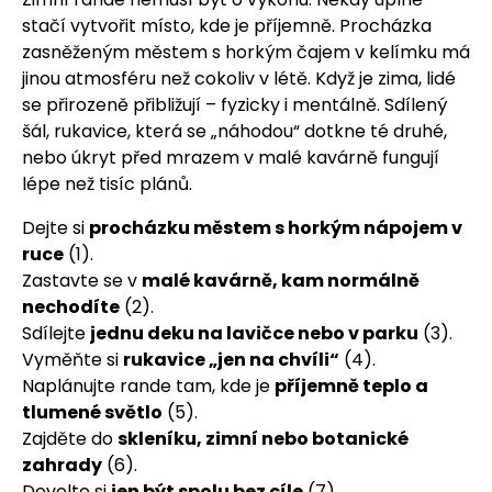
stačí vytvořit místo, kde je příjemně. Procházka
zasněženým městem s horkým čajem v kelímku má
jinou atmosféru než cokoliv v létě. Když je zima, lidé
se přirozeně přibližují – fyzicky i mentálně. Sdílený
šál, rukavice, která se „náhodou“ dotkne té druhé,
nebo úkryt před mrazem v malé kavárně fungují
lépe než tisíc plánů.
Dejte si
procházku městem s horkým nápojem v
ruce
(1).
Zastavte se v
malé kavárně, kam normálně
nechodíte
(2).
Sdílejte
jednu deku na lavičce nebo v parku
(3).
Vyměňte si
rukavice „jen na chvíli“
(4).
Naplánujte rande tam, kde je
příjemně teplo a
tlumené světlo
(5).
Zajděte do
skleníku, zimní nebo botanické
zahrady
(6).
Dovolte si
jen být spolu bez cíle
(7).