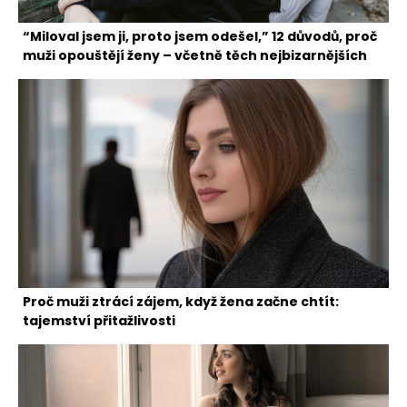
“Miloval jsem ji, proto jsem odešel,” 12 důvodů, proč
muži opouštějí ženy – včetně těch nejbizarnějších
Proč muži ztrácí zájem, když žena začne chtít:
tajemství přitažlivosti