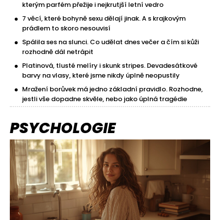
kterým parfém přežije i nejkrutjší letní vedro
7 věcí, které bohyně sexu dělají jinak. A s krajkovým
prádlem to skoro nesouvisí
Spálila ses na slunci. Co udělat dnes večer a čím si kůži
rozhodně dál netrápit
Platinová, tlusté melíry i skunk stripes. Devadesátkové
barvy na vlasy, které jsme nikdy úplně neopustily
Mražení borůvek má jedno základní pravidlo. Rozhodne,
jestli vše dopadne skvěle, nebo jako úplná tragédie
PSYCHOLOGIE