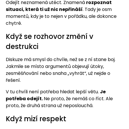
Odejít neznamená utéct. Znamená
rozpoznat
situaci, která ti už nic nepřináší
. Tady je osm
momentů, kdy je to nejen v pořádku, ale dokonce
chytré.
Když se rozhovor změní v
destrukci
Diskuze má smysl do chvíle, než se z ní stane boj.
Jakmile se místo argumentů objevují útoky,
zesměšňování nebo snaha „vyhrát“, už nejde o
řešení.
V tu chvíli není potřeba hledat lepší větu.
Je
potřeba odejít.
Ne proto, že nemáš co říct. Ale
proto, že druhá strana už neposlouchá.
Když mizí respekt