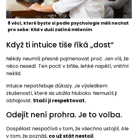
8 věcí, které byste si podle psychologie měli nechat
pro sebe: Klid v duši začíná mlčením
Když ti intuice tiše říká „dost“
Někdy neumíš přesně pojmenovat proč. Jen víš, že
něco nesedí. Ten pocit v břiše, lehké napětí, vnitřní
neklid.
Intuice nepotřebuje důkazy. Je výsledkem
zkušeností, které sis uložila hluboko. Nemusíš ji
obhajovat.
Stačí ji respektovat.
Odejít není prohra. Je to volba.
Dospělost nespočívá v tom, že všechno ustojíš. Ale
v tom, že poznáš,
co už stát nestojí
.