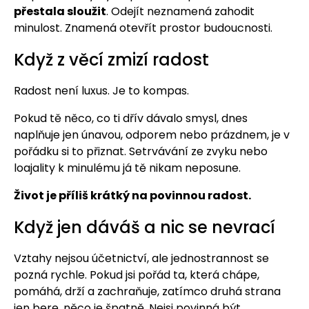
přestala sloužit
. Odejít neznamená zahodit
minulost. Znamená otevřít prostor budoucnosti.
Když z věcí zmizí radost
Radost není luxus. Je to kompas.
Pokud tě něco, co ti dřív dávalo smysl, dnes
naplňuje jen únavou, odporem nebo prázdnem, je v
pořádku si to přiznat. Setrvávání ze zvyku nebo
loajality k minulému já tě nikam neposune.
Život je příliš krátký na povinnou radost.
Když jen dáváš a nic se nevrací
Vztahy nejsou účetnictví, ale jednostrannost se
pozná rychle. Pokud jsi pořád ta, která chápe,
pomáhá, drží a zachraňuje, zatímco druhá strana
jen bere, něco je špatně. Nejsi povinná být