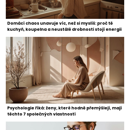
Domácí chaos unavuje víc, než si myslíš: proč tě
kuchyň, koupelna a neustálé drobnosti stojí energii
Psychologie říká: ženy, které hodně přemýšlejí, mají
těchto 7 společných vlastností