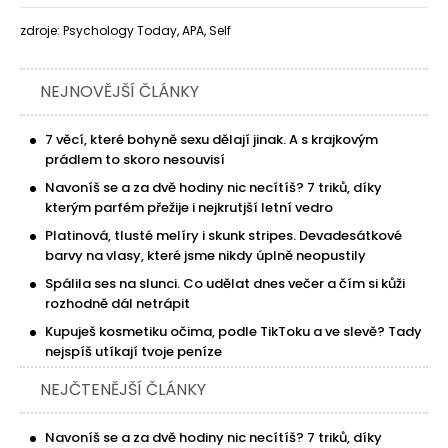
zdroje: Psychology Today, APA, Self
NEJNOVĚJŠÍ ČLÁNKY
7 věcí, které bohyně sexu dělají jinak. A s krajkovým
prádlem to skoro nesouvisí
Navoníš se a za dvě hodiny nic necítíš? 7 triků, díky
kterým parfém přežije i nejkrutjší letní vedro
Platinová, tlusté melíry i skunk stripes. Devadesátkové
barvy na vlasy, které jsme nikdy úplně neopustily
Spálila ses na slunci. Co udělat dnes večer a čím si kůži
rozhodně dál netrápit
Kupuješ kosmetiku očima, podle TikToku a ve slevě? Tady
nejspíš utíkají tvoje peníze
NEJČTENĚJŠÍ ČLÁNKY
Navoníš se a za dvě hodiny nic necítíš? 7 triků, díky