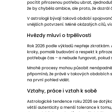
pocítit přirozenou potřebu ubrat, zjednoduši
že by chyběla ambice, ale proto, že dozrál
V astrologii bývají taková období spojovan
vnějších potvrzení. Méně okázalých cílů, více
Hvězdy mluví o trpělivosti
Rok 2026 podle výkladů nepřeje zkratkám. 
kroky, pomalé budování a respekt k přiroz
potřebuje čas – a nebude fungovat, pokud se
Mnohé procesy mohou působit nenápadně n
připomíná, že právě v takových obdobích se 
na první pohled vidět.
Vztahy, práce i vztah k sobě
Astrologické tendence roku 2026 se dotýkaj
větší autenticity a menší tolerance k tomu