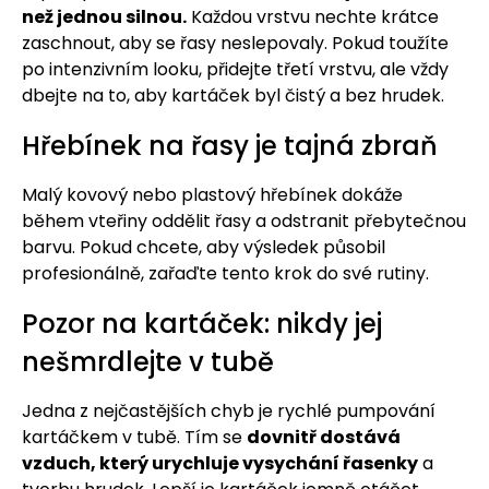
než jednou silnou.
Každou vrstvu nechte krátce
zaschnout, aby se řasy neslepovaly. Pokud toužíte
po intenzivním looku, přidejte třetí vrstvu, ale vždy
dbejte na to, aby kartáček byl čistý a bez hrudek.
Hřebínek na řasy je tajná zbraň
Malý kovový nebo plastový hřebínek dokáže
během vteřiny oddělit řasy a odstranit přebytečnou
barvu. Pokud chcete, aby výsledek působil
profesionálně, zařaďte tento krok do své rutiny.
Pozor na kartáček: nikdy jej
nešmrdlejte v tubě
Jedna z nejčastějších chyb je rychlé pumpování
kartáčkem v tubě. Tím se
dovnitř dostává
vzduch, který urychluje vysychání řasenky
a