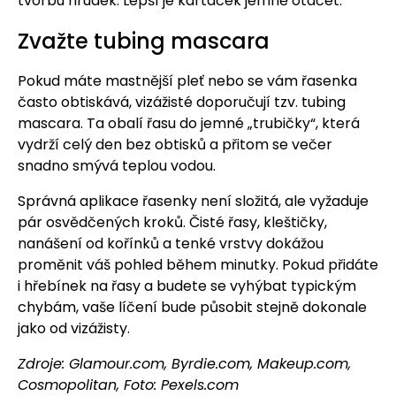
tvorbu hrudek. Lepší je kartáček jemně otáčet.
Zvažte tubing mascara
Pokud máte mastnější pleť nebo se vám řasenka
často obtiskává, vizážisté doporučují tzv. tubing
mascara. Ta obalí řasu do jemné „trubičky“, která
vydrží celý den bez obtisků a přitom se večer
snadno smývá teplou vodou.
Správná aplikace řasenky není složitá, ale vyžaduje
pár osvědčených kroků. Čisté řasy, kleštičky,
nanášení od kořínků a tenké vrstvy dokážou
proměnit váš pohled během minutky. Pokud přidáte
i hřebínek na řasy a budete se vyhýbat typickým
chybám, vaše líčení bude působit stejně dokonale
jako od vizážisty.
Zdroje: Glamour.com, Byrdie.com, Makeup.com,
Cosmopolitan, Foto: Pexels.com