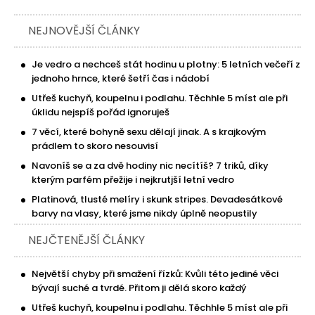
NEJNOVĚJŠÍ ČLÁNKY
Je vedro a nechceš stát hodinu u plotny: 5 letních večeří z
jednoho hrnce, které šetří čas i nádobí
Utřeš kuchyň, koupelnu i podlahu. Těchhle 5 míst ale při
úklidu nejspíš pořád ignoruješ
7 věcí, které bohyně sexu dělají jinak. A s krajkovým
prádlem to skoro nesouvisí
Navoníš se a za dvě hodiny nic necítíš? 7 triků, díky
kterým parfém přežije i nejkrutjší letní vedro
Platinová, tlusté melíry i skunk stripes. Devadesátkové
barvy na vlasy, které jsme nikdy úplně neopustily
NEJČTENĚJŠÍ ČLÁNKY
Největší chyby při smažení řízků: Kvůli této jediné věci
bývají suché a tvrdé. Přitom ji dělá skoro každý
Utřeš kuchyň, koupelnu i podlahu. Těchhle 5 míst ale při