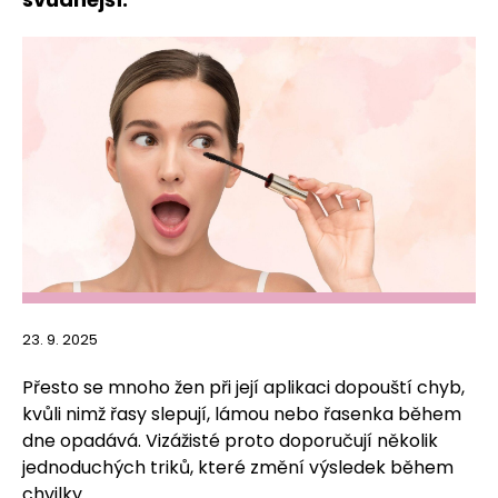
23. 9. 2025
Přesto se mnoho žen při její aplikaci dopouští chyb,
kvůli nimž řasy slepují, lámou nebo řasenka během
dne opadává. Vizážisté proto doporučují několik
jednoduchých triků, které změní výsledek během
chvilky.