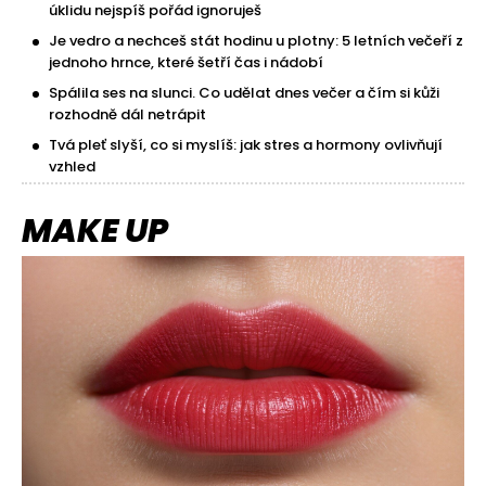
úklidu nejspíš pořád ignoruješ
Je vedro a nechceš stát hodinu u plotny: 5 letních večeří z
jednoho hrnce, které šetří čas i nádobí
Spálila ses na slunci. Co udělat dnes večer a čím si kůži
rozhodně dál netrápit
Tvá pleť slyší, co si myslíš: jak stres a hormony ovlivňují
vzhled
MAKE UP