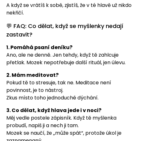
A když se vrátíš k sobě, zjistíš, že v té hlavě už nikdo
nekřičí.
💬 FAQ: Co dělat, když se myšlenky nedají
zastavit?
1. Pomáhá psaní deníku?
Ano, ale ne denně. Jen tehdy, když tě zahlcuje
přetlak. Mozek nepotřebuje další rituál, jen úlevu.
2. Mám meditovat?
Pokud tě to stresuje, tak ne. Meditace není
povinnost, je to nástroj.
Zkus místo toho jednoduché dýchání.
3. Co dělat, když hlava jede i v noci?
Měj vedle postele zápisník. Když tě myšlenka
probudí, napiš ji a nech ji tam.
Mozek se naučí, že „může spát“, protože úkol je
zaznamenaný.