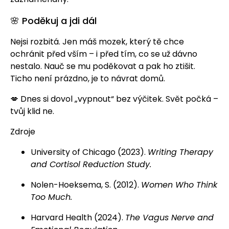
🌸 Poděkuj a jdi dál
Nejsi rozbitá. Jen máš mozek, který tě chce
ochránit před vším – i před tím, co se už dávno
nestalo. Nauč se mu poděkovat a pak ho ztišit.
Ticho není prázdno, je to návrat domů.
💋 Dnes si dovol „vypnout“ bez výčitek. Svět počká –
tvůj klid ne.
Zdroje
University of Chicago (2023).
Writing Therapy
and Cortisol Reduction Study.
Nolen-Hoeksema, S. (2012).
Women Who Think
Too Much.
Harvard Health (2024).
The Vagus Nerve and