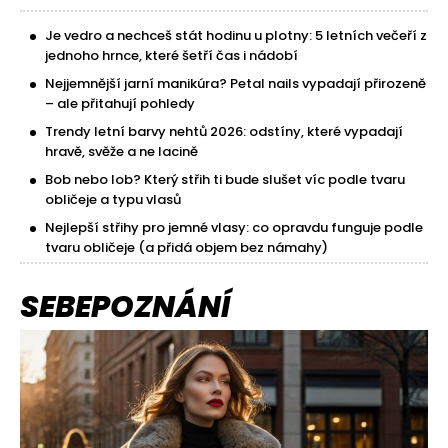
Je vedro a nechceš stát hodinu u plotny: 5 letních večeří z
jednoho hrnce, které šetří čas i nádobí
Nejjemnější jarní manikúra? Petal nails vypadají přirozeně
– ale přitahují pohledy
Trendy letní barvy nehtů 2026: odstíny, které vypadají
hravě, svěže a ne lacině
Bob nebo lob? Který střih ti bude slušet víc podle tvaru
obličeje a typu vlasů
Nejlepší střihy pro jemné vlasy: co opravdu funguje podle
tvaru obličeje (a přidá objem bez námahy)
SEBEPOZNÁNÍ