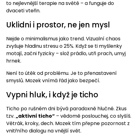
to nejlevnější terapie na světě – a funguje do
dvaceti vteřin.
Uklidni i prostor, ne jen mysl
Nejde o minimalismus jako trend. Vizualní chaos
zvyšuje hladinu stresu o 25%. Když se ti myšlenky
motají, začni fyzicky – slož prádlo, utři prach, umyj
hrnek.
Není to útěk od problému. Je to přenastavení
smyslů. Mozek vnímá řád jako bezpečí.
Vypni hluk, i když je ticho
Ticho po rušném dni bývá paradoxně hlučné. Zkus
tzv.
„aktivní ticho“
– vědomě poslouchej, co slyšíš.
Větrák, kroky, dech. Mozek tím přepne pozornost z
vnitřního dialogu na vnější svět.