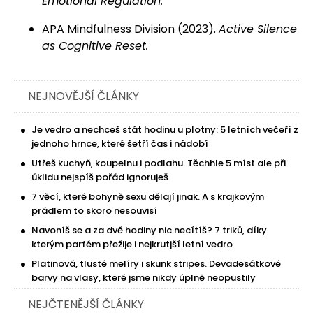
Emotional Regulation.
APA Mindfulness Division (2023).
Active Silence
as Cognitive Reset.
NEJNOVĚJŠÍ ČLÁNKY
Je vedro a nechceš stát hodinu u plotny: 5 letních večeří z
jednoho hrnce, které šetří čas i nádobí
Utřeš kuchyň, koupelnu i podlahu. Těchhle 5 míst ale při
úklidu nejspíš pořád ignoruješ
7 věcí, které bohyně sexu dělají jinak. A s krajkovým
prádlem to skoro nesouvisí
Navoníš se a za dvě hodiny nic necítíš? 7 triků, díky
kterým parfém přežije i nejkrutjší letní vedro
Platinová, tlusté melíry i skunk stripes. Devadesátkové
barvy na vlasy, které jsme nikdy úplně neopustily
NEJČTENĚJŠÍ ČLÁNKY