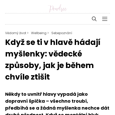
Vědomý život >
Wellbeing >
Sebepoznání
Když se ti v hlavě hádají
myšlenky: vědecké
způsoby, jak je během
chvíle ztišit
Někdy to uvnitř hlavy vypadá jako
dopravní špička – všechno troubí,
předbíhá se a žádná myšlenka nechce dát
druhé přednost. Když se mentální hluk