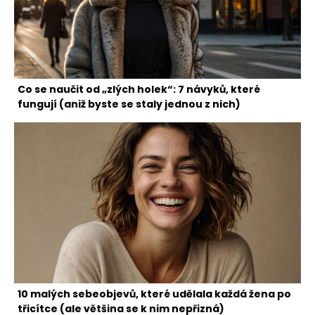
Co se naučit od „zlých holek“: 7 návyků, které
fungují (aniž byste se staly jednou z nich)
10 malých sebeobjevů, které udělala každá žena po
třicítce (ale většina se k nim nepřizná)