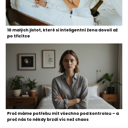
10 malých jistot, které si inteligentní žena dovolí až
po třicítce
Proč máme potřebu mít všechno pod kontrolou – a
proč nás to někdy brzdí víc než chaos