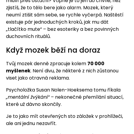
mluví přes ostatní? Vtipné je to jen do chvíle, než
zjistíš, že to tělo bere jako alarm. Mozek, který
neumí ztišit sám sebe, se rychle vyčerpá. Naštěstí
existuje pár jednoduchých kroků, jak mu dát
„tlačítko mute“ – bez esoteriky a bez povinných
duchovních rituálů.
Když mozek běží na doraz
Tvůj mozek denně zpracuje kolem
70 000
myšlenek
. Není divu, že některé z nich zůstanou
viset jako otravná reklama.
Psycholožka Susan Nolen-Hoeksema tomu říkala
„mentální žvýkání“
– nekonečné přemílání situací,
které už dávno skončily.
Je to jako mít otevřených sto záložek v prohlížeči,
ale ani jednu nezavřít.