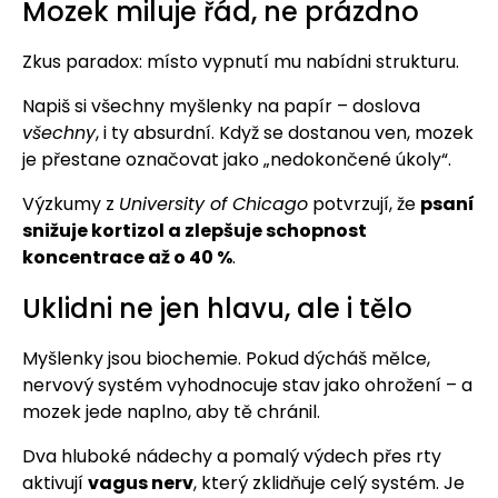
Mozek miluje řád, ne prázdno
Zkus paradox: místo vypnutí mu nabídni strukturu.
Napiš si všechny myšlenky na papír – doslova
všechny
, i ty absurdní. Když se dostanou ven, mozek
je přestane označovat jako „nedokončené úkoly“.
Výzkumy z
University of Chicago
potvrzují, že
psaní
snižuje kortizol a zlepšuje schopnost
koncentrace až o 40 %
.
Uklidni ne jen hlavu, ale i tělo
Myšlenky jsou biochemie. Pokud dýcháš mělce,
nervový systém vyhodnocuje stav jako ohrožení – a
mozek jede naplno, aby tě chránil.
Dva hluboké nádechy a pomalý výdech přes rty
aktivují
vagus nerv
, který zklidňuje celý systém. Je