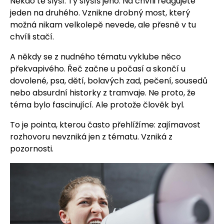
Někdo tě slyší. Ty slyšíš jeho. Na chvíli reagujete
jeden na druhého. Vznikne drobný most, který
možná nikam velkolepě nevede, ale přesně v tu
chvíli stačí.
A někdy se z nudného tématu vyklube něco
překvapivého. Řeč začne u počasí a skončí u
dovolené, psa, dětí, bolavých zad, pečení, sousedů
nebo absurdní historky z tramvaje. Ne proto, že
téma bylo fascinující. Ale protože člověk byl.
To je pointa, kterou často přehlížíme: zajímavost
rozhovoru nevzniká jen z tématu. Vzniká z
pozornosti.