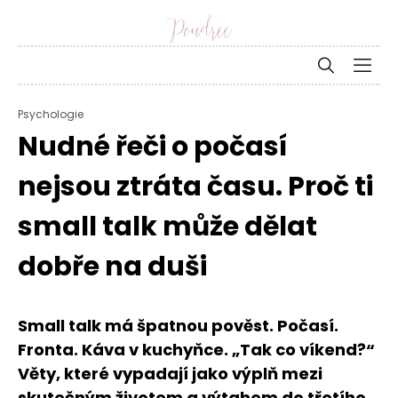
Psychologie
Nudné řeči o počasí
nejsou ztráta času. Proč ti
small talk může dělat
dobře na duši
Small talk má špatnou pověst. Počasí.
Fronta. Káva v kuchyňce. „Tak co víkend?“
Věty, které vypadají jako výplň mezi
skutečným životem a výtahem do třetího