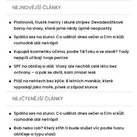
NEJNOVĚJŠÍ ČLÁNKY
Platinová, tlusté melíry i skunk stripes. Devadesátkové
barvy na vlasy, které jsme nikdy úplně neopustily
Spálila ses na slunci. Co udělat dnes večer a čím si kůži
rozhodně dál netrápit
Kupuješ kosmetiku očima, podle TikToku a ve slevě? Tady
nejspíš utíkají tvoje peníze
SPF na obličej si dáš. Vlasy ale necháš celé léto bez
ochrany – a pak se divíš, kam zmizel lesk
Pláž na nehtech bez kýče: 8 letních manikúr, které
vypadají jako moře, písek a západ slunce
NEJČTENĚJŠÍ ČLÁNKY
Spálila ses na slunci. Co udělat dnes večer a čím si kůži
rozhodně dál netrápit
Bob nebo lob? Který střih ti bude slušet víc podle tvaru
obličeje a typu vlasů