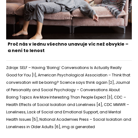
Proč nás v lednu všechno unavuje víc než obvykle –
a není to lenost
Zdroje: SELF – Having ‘Boring’ Conversations Is Actually Really
Good for You [
1
], American Psychological Association – Think that
conversation will be boring? Science says think again [
2
], Journal
of Personality and Social Psychology – Conversations About
Boring Topics Are More Interesting Than People Expect [
3
], CDC –
Health Effects of Social Isolation and Loneliness [
4
], CDC MMWR –
Loneliness, Lack of Social and Emotional Support, and Mental
Health Issues [
5
], National Academies Press – Social Isolation and
Loneliness in Older Adults [
6
], img ai generated