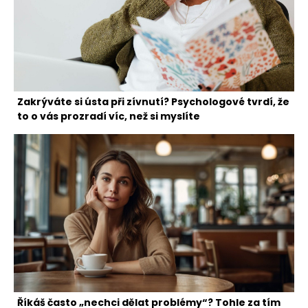
Zakrýváte si ústa při zívnutí? Psychologové tvrdí, že
to o vás prozradí víc, než si myslíte
Říkáš často „nechci dělat problémy“? Tohle za tím