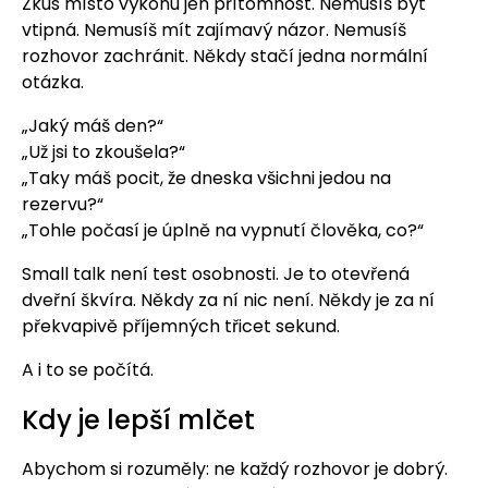
Zkus místo výkonu jen přítomnost. Nemusíš být
vtipná. Nemusíš mít zajímavý názor. Nemusíš
rozhovor zachránit. Někdy stačí jedna normální
otázka.
„Jaký máš den?“
„Už jsi to zkoušela?“
„Taky máš pocit, že dneska všichni jedou na
rezervu?“
„Tohle počasí je úplně na vypnutí člověka, co?“
Small talk není test osobnosti. Je to otevřená
dveřní škvíra. Někdy za ní nic není. Někdy je za ní
překvapivě příjemných třicet sekund.
A i to se počítá.
Kdy je lepší mlčet
Abychom si rozuměly: ne každý rozhovor je dobrý.