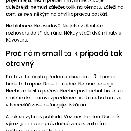
příjemnější, než si předem myslíme. A co je
důležitější: nemusí záležet tolik na tématu. Záleží na
tom, že se s někým na chvíli opravdu potkáš.
Ne hluboce. Ne osudově. Ne jako v dlouhém
rozhovoru do tří do rána. Někdy stačí dvě minuty u
kávovaru.
Proč nám small talk připadá tak
otravný
Protože ho často předem odsoudíme. Řekneš si:
bude to trapné. Bude to nudné. Nemám energii.
Nechci mluvit o počasí. Nechci poslouchat historku
o něčím kocourovi, zpožděném vlaku nebo tom, že
v kanceláři zase nefunguje tiskárna.
A tak se vyhneš pohledu. Vezmeš telefon. Nasadíš
výraz „jsem zaneprázdněná žena s vnitřním
světem“ a projdeš kolem.