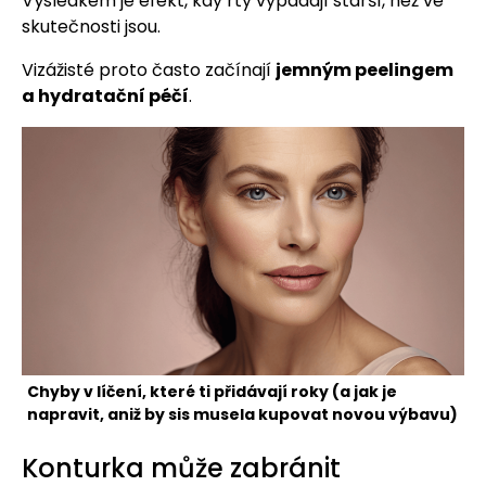
Výsledkem je efekt, kdy rty vypadají starší, než ve
skutečnosti jsou.
Vizážisté proto často začínají
jemným peelingem
a hydratační péčí
.
Chyby v líčení, které ti přidávají roky (a jak je
napravit, aniž by sis musela kupovat novou výbavu)
Konturka může zabránit