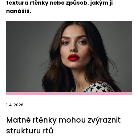
textura rtěnky nebo způsob, jakým ji
nanášíš.
1. 4. 2026
Matné rtěnky mohou zvýraznit
strukturu rtů