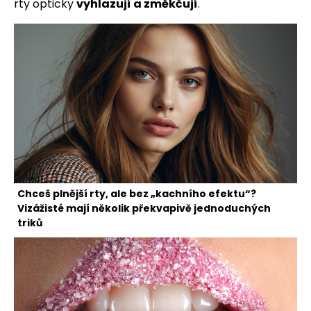
rty opticky
vyhlazují a změkčují
.
Chceš plnější rty, ale bez „kachního efektu“?
Vizážisté mají několik překvapivě jednoduchých
triků