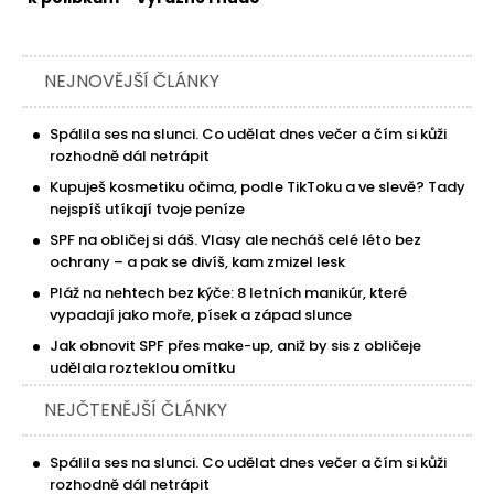
NEJNOVĚJŠÍ ČLÁNKY
Spálila ses na slunci. Co udělat dnes večer a čím si kůži
rozhodně dál netrápit
Kupuješ kosmetiku očima, podle TikToku a ve slevě? Tady
nejspíš utíkají tvoje peníze
SPF na obličej si dáš. Vlasy ale necháš celé léto bez
ochrany – a pak se divíš, kam zmizel lesk
Pláž na nehtech bez kýče: 8 letních manikúr, které
vypadají jako moře, písek a západ slunce
Jak obnovit SPF přes make-up, aniž by sis z obličeje
udělala rozteklou omítku
NEJČTENĚJŠÍ ČLÁNKY
Spálila ses na slunci. Co udělat dnes večer a čím si kůži
rozhodně dál netrápit