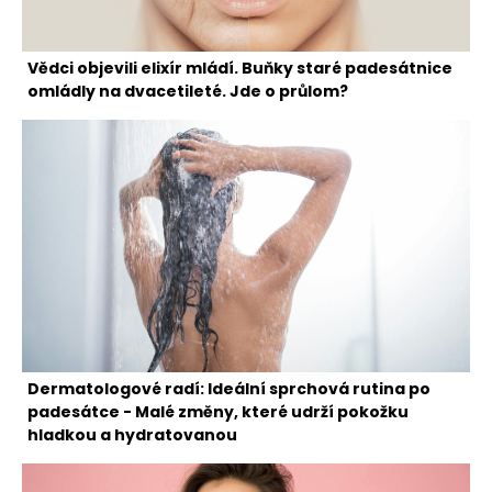
Vědci objevili elixír mládí. Buňky staré padesátnice
omládly na dvacetileté. Jde o průlom?
Dermatologové radí: Ideální sprchová rutina po
padesátce - Malé změny, které udrží pokožku
hladkou a hydratovanou