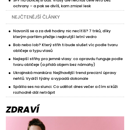
SPF na obličej si dáš. Vlasy ale necháš celé léto bez
ochrany – a pak se divíš, kam zmizel lesk
NEJČTENĚJŠÍ ČLÁNKY
Navoníš se a za dvě hodiny nic necítíš? 7 triků, díky
kterým parfém přežije i nejkrutjší letní vedro
Bob nebo lob? Který střih ti bude slušet víc podle tvaru
obličeje a typu vlasů
Nejlepší střihy pro jemné vlasy: co opravdu funguje podle
tvaru obličeje (a přidá objem bez námahy)
Ukrajinská manikúra: Nejžhavější trend precizní úpravy
nehtů. Vydrží týdny a vypadá dokonale
Spálila ses na slunci. Co udělat dnes večer a čím si kůži
rozhodně dál netrápit
ZDRAVÍ