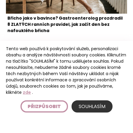
Břicho jako v bavlnce? Gastroenterolog prozdradil
8 ZLATÝCH ranních pravidel, jak začít den bez
nafouklého břicha
Tento web používá k poskytování služeb, personalizaci
obsahu a analýze návštěvnosti soubory cookies. Kliknutím
na tlačítko "SOUHLASÍM" k tomu udělujete souhlas. Pokud
nesouhlasíte, nebudeme žádné soubory cookies kromě
těch nezbytných během Vaší návštěvy ukládat a nijak
Poudree
používat konkrétní informace o zpracování osobních
údajů, souborech cookies ao tom, jak je používáme,
klikněte
zde
.
Úvod
PŘIZPŮSOBIT
SOUHLASÍM
Etický kodex
Podmínky používání stránky