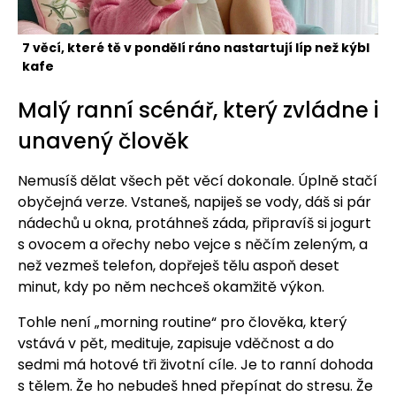
7 věcí, které tě v pondělí ráno nastartují líp než kýbl
kafe
Malý ranní scénář, který zvládne i
unavený člověk
Nemusíš dělat všech pět věcí dokonale. Úplně stačí
obyčejná verze. Vstaneš, napiješ se vody, dáš si pár
nádechů u okna, protáhneš záda, připravíš si jogurt
s ovocem a ořechy nebo vejce s něčím zeleným, a
než vezmeš telefon, dopřeješ tělu aspoň deset
minut, kdy po něm nechceš okamžitě výkon.
Tohle není „morning routine“ pro člověka, který
vstává v pět, medituje, zapisuje vděčnost a do
sedmi má hotové tři životní cíle. Je to ranní dohoda
s tělem. Že ho nebudeš hned přepínat do stresu. Že