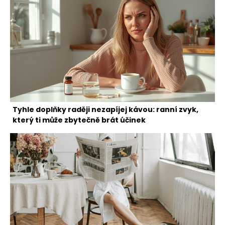
Tyhle doplňky raději nezapíjej kávou: ranní zvyk,
který ti může zbytečně brát účinek