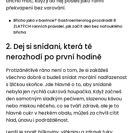
břicho moc, když ji do něj pošleš jako ranní
překvapení bez varování.
Břicho jako v bavlnce? Gastroenterolog prozdradil 8
ZLATÝCH ranních pravidel, jak začít den bez nafouklého
břicha
2. Dej si snídani, která tě
nerozhodí po první hodině
Protizánětlivé ráno není o tom, že si zakážeš
všechno dobré a budeš snídat morální nadřazenost
s lžičkou skořice. Jde hlavně o to, aby snídaně
nebyla jen rychlá cukrová houpačka. Když začneš
den samotným sladkým pečivem, slazenou kávou
nebo miskou něčeho, co se tváří zdravě, ale je to
hlavně cukr v hezkém obalu, můžeš za chvíli cítit
hlad, únavu i podrážděnost.
Lepší je spojit bílkoviny, vlákninu a zdravé tuky.