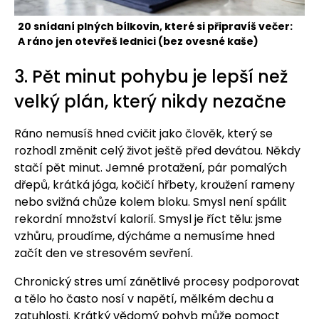
20 snídaní plných bílkovin, které si připravíš večer:
A ráno jen otevřeš lednici (bez ovesné kaše)
3. Pět minut pohybu je lepší než
velký plán, který nikdy nezačne
Ráno nemusíš hned cvičit jako člověk, který se
rozhodl změnit celý život ještě před devátou. Někdy
stačí pět minut. Jemné protažení, pár pomalých
dřepů, krátká jóga, kočičí hřbety, kroužení rameny
nebo svižná chůze kolem bloku. Smysl není spálit
rekordní množství kalorií. Smysl je říct tělu: jsme
vzhůru, proudíme, dýcháme a nemusíme hned
začít den ve stresovém sevření.
Chronický stres umí zánětlivé procesy podporovat
a tělo ho často nosí v napětí, mělkém dechu a
zatuhlosti. Krátký vědomý pohyb může pomoct