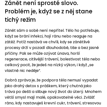
Zánět není sprosté slovo.
Problém je, když se z něj stane
tichý režim
Zánět sám o sobě není nepřítel. Tělo ho potřebuje,
když se brání infekci, hojí ránu nebo reaguje na
zátěž. Potíž nastává ve chvíli, kdy se zánětlivé
procesy drží v pozadí dlouhodobě, tiše a bez jasné
příčiny. Pak se může ozývat únava, horší
regenerace, citlivější trávení, bolestivost těla nebo
celkový pocit, že jedeš na nízký výkon, i když „se
vlastně nic neděje“.
Dobrá zpráva je, že podpora těla nemusí vypadat
jako drahý detox s práškem, který chutná jako
tráva po dešti a slibuje nový život do úterý. Mnohem
větší smysl mají malé, opakovatelné věci. Zvlášť
ráno, kdy nastavuješ krevní cukr, trávení, stresovou