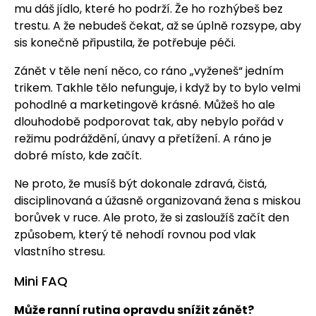
mu dáš jídlo, které ho podrží. Že ho rozhýbeš bez
trestu. A že nebudeš čekat, až se úplně rozsype, aby
sis konečně připustila, že potřebuje péči.
Zánět v těle není něco, co ráno „vyženeš“ jedním
trikem. Takhle tělo nefunguje, i když by to bylo velmi
pohodlné a marketingově krásné. Můžeš ho ale
dlouhodobě podporovat tak, aby nebylo pořád v
režimu podráždění, únavy a přetížení. A ráno je
dobré místo, kde začít.
Ne proto, že musíš být dokonale zdravá, čistá,
disciplinovaná a úžasně organizovaná žena s miskou
borůvek v ruce. Ale proto, že si zasloužíš začít den
způsobem, který tě nehodí rovnou pod vlak
vlastního stresu.
Mini FAQ
Může ranní rutina opravdu snížit zánět?