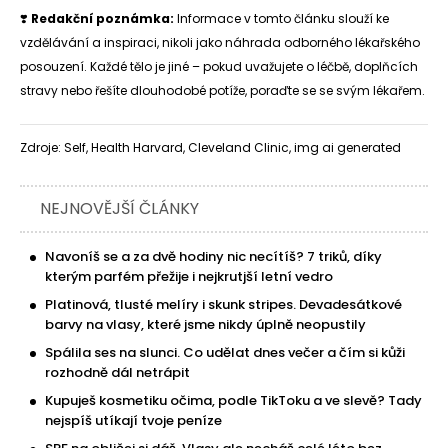
❣️
Redakční poznámka:
Informace v tomto článku slouží ke
vzdělávání a inspiraci, nikoli jako náhrada odborného lékařského
posouzení. Každé tělo je jiné – pokud uvažujete o léčbě, doplňcích
stravy nebo řešíte dlouhodobé potíže, poraďte se se svým lékařem.
Zdroje: Self, Health Harvard, Cleveland Clinic, img ai generated
NEJNOVĚJŠÍ ČLÁNKY
Navoníš se a za dvě hodiny nic necítíš? 7 triků, díky
kterým parfém přežije i nejkrutjší letní vedro
Platinová, tlusté melíry i skunk stripes. Devadesátkové
barvy na vlasy, které jsme nikdy úplně neopustily
Spálila ses na slunci. Co udělat dnes večer a čím si kůži
rozhodně dál netrápit
Kupuješ kosmetiku očima, podle TikToku a ve slevě? Tady
nejspíš utíkají tvoje peníze