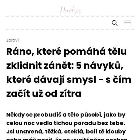
Zdraví
Ráno, které pomáhá tělu
zklidnit zánět: 5 návyků,
které dávají smysl - s čím
začít už od zítra
Někdy se probudíš a tělo působí, jako by
celou noc vedlo tichou poradu bez tebe.
Jsi unavená, těžká, oteklá, bolí tě klouby
nebo máš pocit, že se uvnitř něco nechce