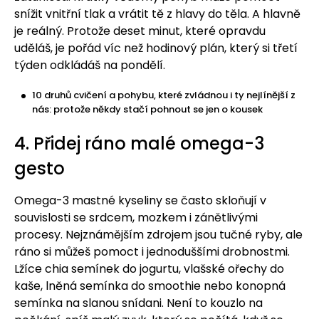
snížit vnitřní tlak a vrátit tě z hlavy do těla. A hlavně
je reálný. Protože deset minut, které opravdu
uděláš, je pořád víc než hodinový plán, který si třetí
týden odkládáš na pondělí.
10 druhů cvičení a pohybu, které zvládnou i ty nejlínější z
nás: protože někdy stačí pohnout se jen o kousek
4. Přidej ráno malé omega-3
gesto
Omega-3 mastné kyseliny se často skloňují v
souvislosti se srdcem, mozkem i zánětlivými
procesy. Nejznámějším zdrojem jsou tučné ryby, ale
ráno si můžeš pomoct i jednoduššími drobnostmi.
Lžíce chia semínek do jogurtu, vlašské ořechy do
kaše, lněná semínka do smoothie nebo konopná
semínka na slanou snídani. Není to kouzlo na