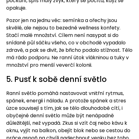
počkání, spíš malý zvyk, který se počítá, když se
opakuje.
Pozor jen na jednu věc: semínka a ořechy jsou
skvělé, ale nejsou to bezedné wellness konfety.
Stačí malé množství. Cílem není nasypat si do
snídaně půl sáčku všeho, co v obchodě vypadalo
zdravě, a pak se divit, že břicho podalo stížnost. Tělo
má rádo podporu. Ne ranní útok vlákninou a tuky v
množství pro menší veverčí kolonii.
5. Pusť k sobě denní světlo
Ranní světlo pomáhá nastavovat vnitřní rytmus,
spánek, energii i náladu. A protože spánek a stres
úzce souvisejí s tím, jak se tělo dlouhodobě cítí, i
obyčejné denní světlo může být nenápadně
důležitější, než vypadá. Zkus si vzít čaj nebo kávu k
oknu, vyjít na balkon, obejít blok nebo se cestou do
práce aspoň na chvíli nadechnout venku bez toho,