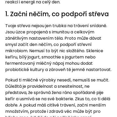
reakci i energii na celý den.
1. Začni něčím, co podpoří střeva
Tvoje střeva nejsou jen trubka na trávení snídaně.
Jsou úzce propojená s imunitou a celkovým
zánětlivým nastavením těla. Proto může dávat
smysl začít den něčím, co podpoří střevní
mikrobiom. Nemusí to být nic složitého. Sklenice
kefíru, bílý jogurt, smoothie s jogurtem nebo
fermentovaný mléčný nápoj mohou dodat
probiotické kultury a zároveň tě jemně nastartovat.
Pokud ti mléčné výrobky nesedí, nemusíš se mučit.
Důležitá je pravidelnost a snesitelnost, ne
představa, že správná žena ráno spořádaně pije
kefír a usmívá se na své bakterie. Zkus to, co ti dělá
dobře. A pokud máš citlivé trávení, začni menším
množstvím, protože i zdravá věc může být pro