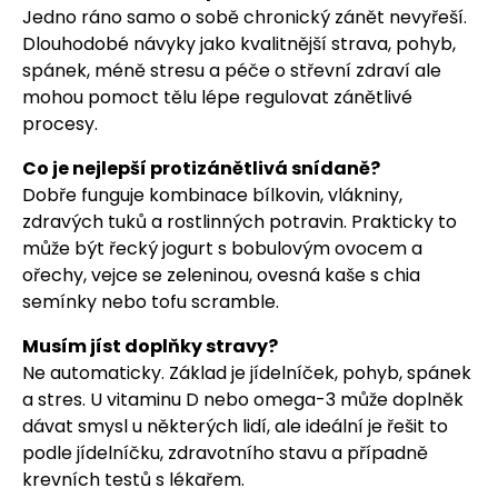
Jedno ráno samo o sobě chronický zánět nevyřeší.
Dlouhodobé návyky jako kvalitnější strava, pohyb,
spánek, méně stresu a péče o střevní zdraví ale
mohou pomoct tělu lépe regulovat zánětlivé
procesy.
Co je nejlepší protizánětlivá snídaně?
Dobře funguje kombinace bílkovin, vlákniny,
zdravých tuků a rostlinných potravin. Prakticky to
může být řecký jogurt s bobulovým ovocem a
ořechy, vejce se zeleninou, ovesná kaše s chia
semínky nebo tofu scramble.
Musím jíst doplňky stravy?
Ne automaticky. Základ je jídelníček, pohyb, spánek
a stres. U vitaminu D nebo omega-3 může doplněk
dávat smysl u některých lidí, ale ideální je řešit to
podle jídelníčku, zdravotního stavu a případně
krevních testů s lékařem.