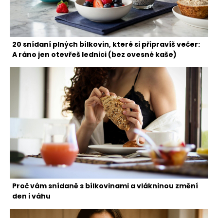
20 snídaní plných bílkovin, které si připravíš večer:
A ráno jen otevřeš lednici (bez ovesné kaše)
Proč vám snídaně s bílkovinami a vlákninou změní
den i váhu