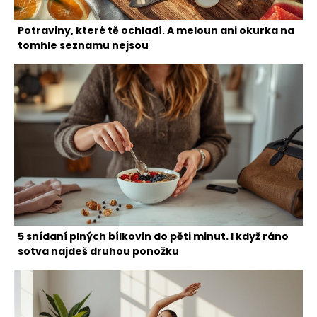
Potraviny, které tě ochladí. A meloun ani okurka na
tomhle seznamu nejsou
5 snídaní plných bílkovin do pěti minut. I když ráno
sotva najdeš druhou ponožku