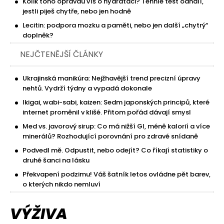
Kolik toho opravdu víš o hydrataci? Tenhle test odhalí,
jestli piješ chytře, nebo jen hodně
Lecitin: podpora mozku a paměti, nebo jen další „chytrý“
doplněk?
NEJČTENĚJŠÍ ČLÁNKY
Ukrajinská manikúra: Nejžhavější trend precizní úpravy
nehtů. Vydrží týdny a vypadá dokonale
Ikigai, wabi-sabi, kaizen: Sedm japonských principů, které
internet proměnil v klišé. Přitom pořád dávají smysl
Med vs. javorový sirup: Co má nižší GI, méně kalorií a více
minerálů? Rozhodující porovnání pro zdravé snídaně
Podvedl mě. Odpustit, nebo odejít? Co říkají statistiky o
druhé šanci na lásku
Překvapení podzimu! Váš šatník letos ovládne pět barev,
o kterých nikdo nemluví
VÝŽIVA