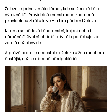
Železo je jedno z mála témat, kde se ženské tělo
výrazně liší. Pravidelná menstruace znamená
pravidelnou ztrátu krve – a tím pádem i železa.
K tomu se přidává těhotenství, kojení nebo i
náročnější životní období, kdy tělo potřebuje víc
zdrojů než obvykle.
A právě proto je nedostatek železa u žen mnohem
častější, než se obecně předpokládá.