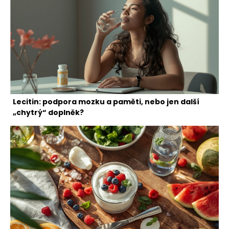
Lecitin: podpora mozku a paměti, nebo jen další
„chytrý“ doplněk?