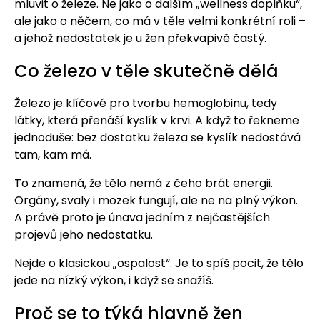
mluvit o železe. Ne jako o dalším „wellness doplňku“,
ale jako o něčem, co má v těle velmi konkrétní roli –
a jehož nedostatek je u žen překvapivě častý.
Co železo v těle skutečně dělá
Železo je klíčové pro tvorbu hemoglobinu, tedy
látky, která přenáší kyslík v krvi. A když to řekneme
jednoduše: bez dostatku železa se kyslík nedostává
tam, kam má.
To znamená, že tělo nemá z čeho brát energii.
Orgány, svaly i mozek fungují, ale ne na plný výkon.
A právě proto je únava jedním z nejčastějších
projevů jeho nedostatku.
Nejde o klasickou „ospalost“. Je to spíš pocit, že tělo
jede na nízký výkon, i když se snažíš.
Proč se to týká hlavně žen