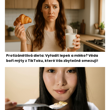
Protizánětlivá dieta: Vyřadit lepek a mléko? Věda
boří mýty z TikToku, které Vás zbytečně omezují!