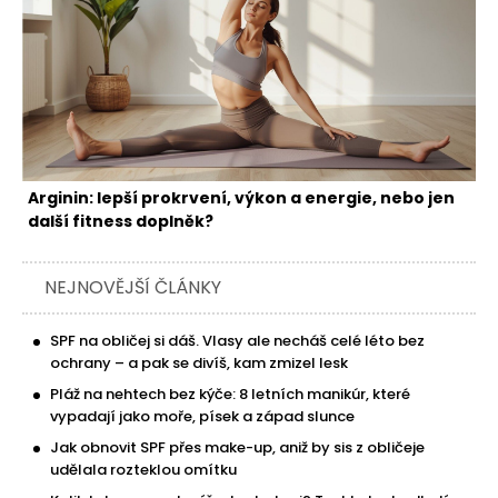
Arginin: lepší prokrvení, výkon a energie, nebo jen
další fitness doplněk?
NEJNOVĚJŠÍ ČLÁNKY
SPF na obličej si dáš. Vlasy ale necháš celé léto bez
ochrany – a pak se divíš, kam zmizel lesk
Pláž na nehtech bez kýče: 8 letních manikúr, které
vypadají jako moře, písek a západ slunce
Jak obnovit SPF přes make-up, aniž by sis z obličeje
udělala rozteklou omítku