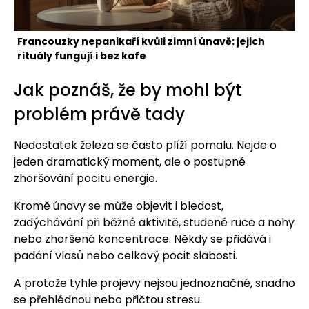
Francouzky nepanikaří kvůli zimní únavě: jejich
rituály fungují i bez kafe
Jak poznáš, že by mohl být
problém právě tady
Nedostatek železa se často plíží pomalu. Nejde o
jeden dramatický moment, ale o postupné
zhoršování pocitu energie.
Kromě únavy se může objevit i bledost,
zadýchávání při běžné aktivitě, studené ruce a nohy
nebo zhoršená koncentrace. Někdy se přidává i
padání vlasů nebo celkový pocit slabosti.
A protože tyhle projevy nejsou jednoznačné, snadno
se přehlédnou nebo přičtou stresu.