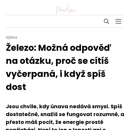
Výživa
Železo: Možná odpověď
na otázku, proč se cítíš
vyčerpaná, i když spíš
dost
Jsou chvíle, kdy únava nedává smysl. Spíš
dostatečně, snažíš se fungovat rozumně, a
přesto máš pocit, že energie prostě
nepřichází. Není to jen o lenosti ani o