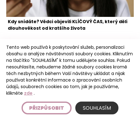
Kdy snídáte? Vědci objevili KLÍČOVÝ ČAS, který dělí
dlouhověkost od kratšího života
Tento web používá k poskytování služeb, personalizaci
obsahu a analýze návštěvnosti soubory cookies. Kliknutím
na tlačítko "SOUHLASÍM" k tomu udělujete souhlas. Pokud
nesouhlasíte, nebudeme žádné soubory cookies kromě
těch nezbytných během Vaší návštěvy ukládat a nijak
Poudree
používat konkrétní informace o zpracování osobních
údajů, souborech cookies ao tom, jak je používáme,
klikněte
zde
.
Úvod
PŘIZPŮSOBIT
SOUHLASÍM
Etický kodex
Podmínky používání stránky
Ochrana osobních údajů