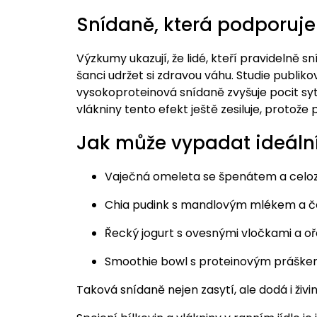
Snídaně, která podporuje
Výzkumy ukazují, že lidé, kteří pravidelně sn
šanci udržet si zdravou váhu. Studie publiko
vysokoproteinová snídaně zvyšuje pocit syto
vlákniny tento efekt ještě zesiluje, protože p
Jak může vypadat ideáln
Vaječná omeleta se špenátem a celo
Chia pudink s mandlovým mlékem a 
Řecký jogurt s ovesnými vločkami a oř
Smoothie bowl s proteinovým práškem,
Taková snídaně nejen zasytí, ale dodá i živ