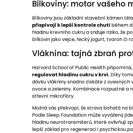
Bílkoviny: motor vašeho
Bílkoviny jsou základní stavební kámen těla.
přispívají k lepší kontrole chuti
během dn
hladinu krevního cukru a snižuje riziko, že
bílkovin jako vejce, řecký jogurt, tvaroh či 
Vláknina: tajná zbraň pro
Harvard School of Public Health připomíná,
regulovat hladinu cukru v krvi.
Díky tomu 
dávku vlákniny snadno získáte z ovesných 
ovoce a zeleniny. Kombinace rozpustné a n
střevní mikroflóry.
Možná vás překvapí, že strava bohatá na b
Podle Sleep Foundation může vyvážený jíde
hladinu neurotransmiterů, které ovlivňují 
lepší základ pro regeneraci i psychickou p