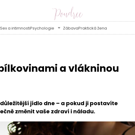
Sex a intimnosti
Psychologie
Zábava
Praktická žena
bílkovinami a vlákninou
ležitější jídlo dne – a pokud ji postavíte
čně změnit vaše zdraví i náladu.