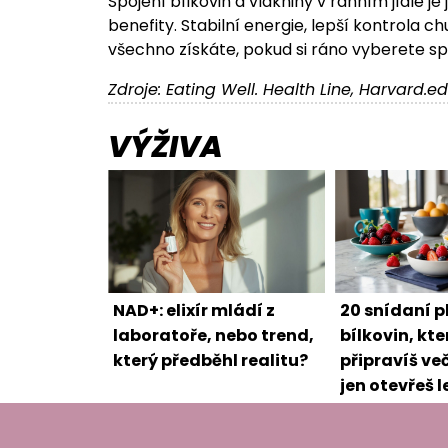
Spojení bílkovin a vlákniny v ranním jídle j
benefity. Stabilní energie, lepší kontrola c
všechno získáte, pokud si ráno vyberete sp
Zdroje: Eating Well. Health Line, Harvard.e
VÝŽIVA
NAD+: elixír mládí z
20 snídaní p
laboratoře, nebo trend,
bílkovin, kte
který předběhl realitu?
připravíš ve
jen otevřeš l
ovesné kaše