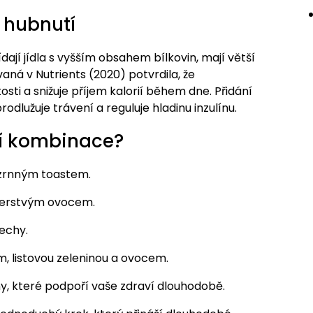
 hubnutí
ídají jídla s vyšším obsahem bílkovin, mají větší
vaná v Nutrients (2020) potvrdila, že
sti a snižuje příjem kalorií během dne. Přidání
rodlužuje trávení a reguluje hladinu inzulínu.
í kombinace?
zrnným toastem.
čerstvým ovocem.
echy.
 listovou zeleninou a ovocem.
iny, které podpoří vaše zdraví dlouhodobě.