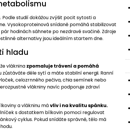
 metabolismu
 Podle studií dokážou zvýšit pocit sytosti a
e. Vysokoproteinová snídaně pomáhá stabilizovat
 po pár hodinách sáhnete po nezdravé svačině. Zdroje
rostlinné alternativy jsou ideálním startem dne.
ti hladu
 že vláknina
zpomaluje trávení a pomáhá
zůstáváte déle sytí a máte stabilní energii. Ranní
vloček, celozrnného pečiva, chia semínek nebo
erozpustné vlákniny navíc podporuje zdraví
ílkoviny a vlákninu má
vliv i na kvalitu spánku.
lníček s dostatkem bílkovin pomoci regulovat
spánkový cyklus. Pokud snídáte správně, tělo má
ohodu.