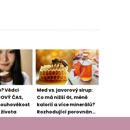
e? Vědci
Med vs. javorový sirup:
ÍČOVÝ ČAS,
Co má nižší GI, méně
dlouhověkost
kalorií a více minerálů?
 života
Rozhodující porovnání
pro zdravé snídaně