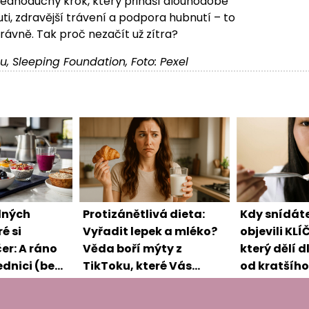
e jednoduchý krok, který přináší dlouhodobé
huti, zdravější trávení a podpora hubnutí – to
rávně. Tak proč nezačít už zítra?
du, Sleeping Foundation, Foto: Pexel
lných
Protizánětlivá dieta:
Kdy snídát
ré si
Vyřadit lepek a mléko?
objevili KL
čer: A ráno
Věda boří mýty z
který dělí 
ednici (bez
TikToku, které Vás
od kratšího
)
zbytečně omezují!