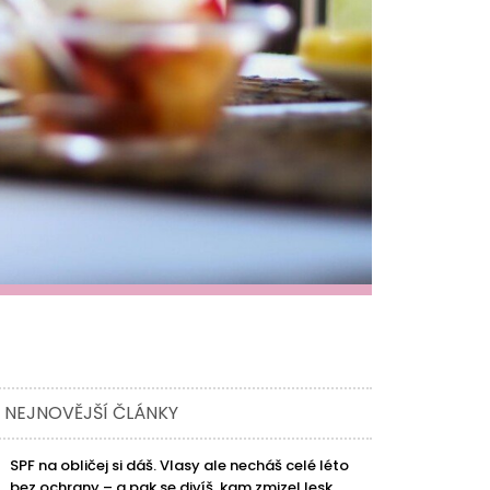
NEJNOVĚJŠÍ ČLÁNKY
SPF na obličej si dáš. Vlasy ale necháš celé léto
bez ochrany – a pak se divíš, kam zmizel lesk