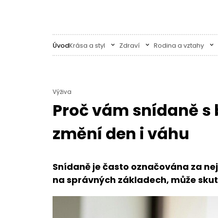
Úvod
Krása a styl
Zdraví
Rodina a vztahy
Výživa
Proč vám snídaně s 
změní den i váhu
Snídaně je často označována za nejdů
na správných základech, může skute