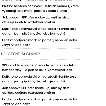
Pláž na nehtech bez kýče: 8 letních manikúr, které
vypadají jako moře, písek a západ slunce
Jak obnovit SPF přes make-up, aniž by sis z
obličeje udělala rozteklou omítku
Kolik toho opravdu víš o hydrataci? Tenhle test
odhalí, jestli piješ chytře, nebo jen hodně
Lecitin: podpora mozku a paměti, nebo jen další
„chytrý“ doplněk?
NEJČTENĚJŠÍ ČLÁNKY
SPF na obličej si dáš. Vlasy ale necháš celé léto
bez ochrany – a pak se divíš, kam zmizel lesk
Kolik toho opravdu víš o hydrataci? Tenhle test
odhalí, jestli piješ chytře, nebo jen hodně
Jak obnovit SPF přes make-up, aniž by sis z
obličeje udělala rozteklou omítku
Lecitin: podpora mozku a paměti, nebo jen další
„chytrý“ doplněk?