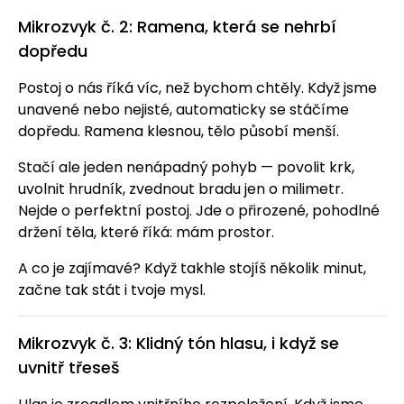
Mikrozvyk č. 2: Ramena, která se nehrbí
dopředu
Postoj o nás říká víc, než bychom chtěly. Když jsme
unavené nebo nejisté, automaticky se stáčíme
dopředu. Ramena klesnou, tělo působí menší.
Stačí ale jeden nenápadný pohyb — povolit krk,
uvolnit hrudník, zvednout bradu jen o milimetr.
Nejde o perfektní postoj. Jde o přirozené, pohodlné
držení těla, které říká: mám prostor.
A co je zajímavé? Když takhle stojíš několik minut,
začne tak stát i tvoje mysl.
Mikrozvyk č. 3: Klidný tón hlasu, i když se
uvnitř třeseš