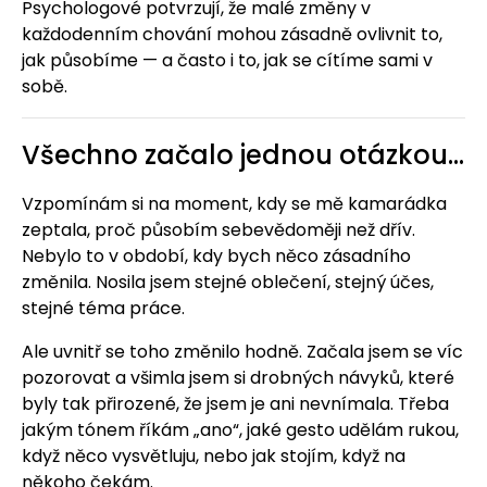
Psychologové potvrzují, že malé změny v
každodenním chování mohou zásadně ovlivnit to,
jak působíme — a často i to, jak se cítíme sami v
sobě.
Všechno začalo jednou otázkou…
Vzpomínám si na moment, kdy se mě kamarádka
zeptala, proč působím sebevědoměji než dřív.
Nebylo to v období, kdy bych něco zásadního
změnila. Nosila jsem stejné oblečení, stejný účes,
stejné téma práce.
Ale uvnitř se toho změnilo hodně. Začala jsem se víc
pozorovat a všimla jsem si drobných návyků, které
byly tak přirozené, že jsem je ani nevnímala. Třeba
jakým tónem říkám „ano“, jaké gesto udělám rukou,
když něco vysvětluju, nebo jak stojím, když na
někoho čekám.