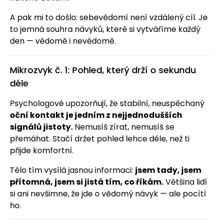
A pak mi to došlo: sebevědomí není vzdálený cíl. Je
to jemná souhra návyků, které si vytváříme každý
den — vědomě i nevědomě.
Mikrozvyk č. 1: Pohled, který drží o sekundu
déle
Psychologové upozorňují, že stabilní, neuspěchaný
oční kontakt je jedním z nejjednodušších
signálů jistoty.
Nemusíš zírat, nemusíš se
přemáhat. Stačí držet pohled lehce déle, než ti
přijde komfortní.
Tělo tím vysílá jasnou informaci:
jsem tady, jsem
přítomná, jsem si jistá tím, co říkám.
Většina lidí
si ani nevšimne, že jde o vědomý návyk — ale pocítí
ho.