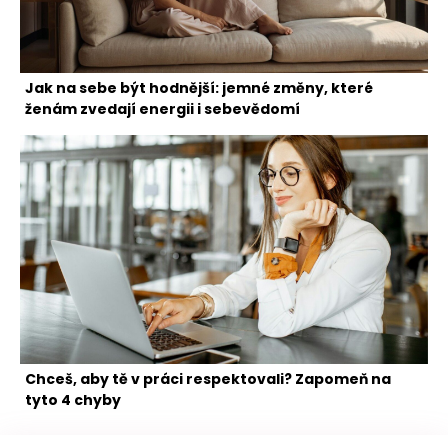
Jak na sebe být hodnější: jemné změny, které
ženám zvedají energii i sebevědomí
Chceš, aby tě v práci respektovali? Zapomeň na
tyto 4 chyby