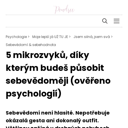
Psychologie >
Moje lepší já UŽ TU JE >
Jsem silná, jsem svá >
Sebevědomí & sebehodnota
5 mikrozvyků, díky
kterým budeš působit
sebevědoměji (ověřeno
psychologií)
Sebevědomí není hlasité. Nepotřebuje
okázalá gesta ani dokonalý outfit.