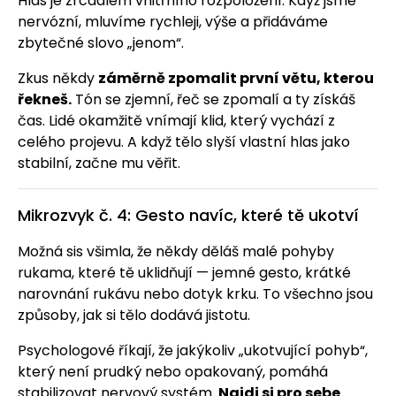
Hlas je zrcadlem vnitřního rozpoložení. Když jsme
nervózní, mluvíme rychleji, výše a přidáváme
zbytečné slovo „jenom“.
Zkus někdy
záměrně zpomalit první větu, kterou
řekneš.
Tón se zjemní, řeč se zpomalí a ty získáš
čas. Lidé okamžitě vnímají klid, který vychází z
celého projevu. A když tělo slyší vlastní hlas jako
stabilní, začne mu věřit.
Mikrozvyk č. 4: Gesto navíc, které tě ukotví
Možná sis všimla, že někdy děláš malé pohyby
rukama, které tě uklidňují — jemné gesto, krátké
narovnání rukávu nebo dotyk krku. To všechno jsou
způsoby, jak si tělo dodává jistotu.
Psychologové říkají, že jakýkoliv „ukotvující pohyb“,
který není prudký nebo opakovaný, pomáhá
stabilizovat nervový systém.
Najdi si pro sebe