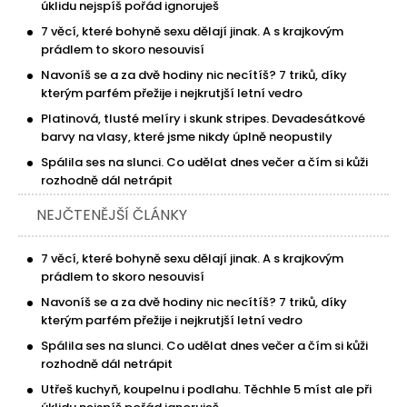
úklidu nejspíš pořád ignoruješ
7 věcí, které bohyně sexu dělají jinak. A s krajkovým
prádlem to skoro nesouvisí
Navoníš se a za dvě hodiny nic necítíš? 7 triků, díky
kterým parfém přežije i nejkrutjší letní vedro
Platinová, tlusté melíry i skunk stripes. Devadesátkové
barvy na vlasy, které jsme nikdy úplně neopustily
Spálila ses na slunci. Co udělat dnes večer a čím si kůži
rozhodně dál netrápit
NEJČTENĚJŠÍ ČLÁNKY
7 věcí, které bohyně sexu dělají jinak. A s krajkovým
prádlem to skoro nesouvisí
Navoníš se a za dvě hodiny nic necítíš? 7 triků, díky
kterým parfém přežije i nejkrutjší letní vedro
Spálila ses na slunci. Co udělat dnes večer a čím si kůži
rozhodně dál netrápit
Utřeš kuchyň, koupelnu i podlahu. Těchhle 5 míst ale při