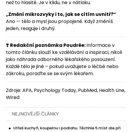
než to hlasité. Je v klidu, ne v nátlaku.
„Změní mikrozvyky i to, jak se cítím uvnitř?“
Ano — tělo a mysl jsou propojené. Když změníš
jeden, reaguje i druhý.
❣️
Redakční poznámka Poudrée:
Informace v
tomto článku slouží ke vzdělávání a inspiraci, nikoli
jako náhrada odborného lékařského posouzení.
Každé tělo je jiné – pokud uvažujete o léčbě nebo
zákroku, poraďte se se svým lékařem.
Zdroje: APA, Psychology Today, PubMed, Health Line,
Wired
NEJNOVĚJŠÍ ČLÁNKY
Utřeš kuchyň, koupelnu i podlahu. Těchhle 5 míst ale při