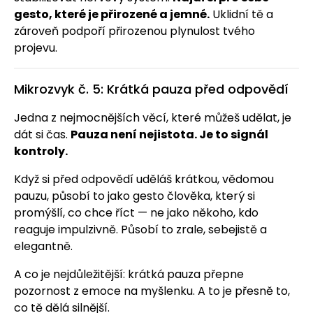
gesto, které je přirozené a jemné.
Uklidní tě a
zároveň podpoří přirozenou plynulost tvého
projevu.
Mikrozvyk č. 5: Krátká pauza před odpovědí
Jedna z nejmocnějších věcí, které můžeš udělat, je
dát si čas.
Pauza není nejistota. Je to signál
kontroly.
Když si před odpovědí uděláš krátkou, vědomou
pauzu, působí to jako gesto člověka, který si
promýšlí, co chce říct — ne jako někoho, kdo
reaguje impulzivně. Působí to zrale, sebejistě a
elegantně.
A co je nejdůležitější: krátká pauza přepne
pozornost z emoce na myšlenku. A to je přesně to,
co tě dělá silnější.