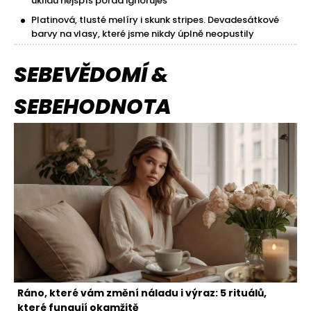
úklidu nejspíš pořád ignoruješ
Platinová, tlusté melíry i skunk stripes. Devadesátkové
barvy na vlasy, které jsme nikdy úplně neopustily
SEBEVĚDOMÍ &
SEBEHODNOTA
Ráno, které vám změní náladu i výraz: 5 rituálů,
které fungují okamžitě