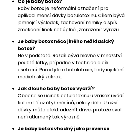
Co je baby botox?
Baby botox je neformální označení pro
aplikaci menší dávky botulotoxinu. Cílem bývá
jemnější výsledek, zachování mimiky a spíš
změkčení linek než úplné „zmrazení“ výrazu.
Je baby botox něco jiného než klasický
botox?
Ne v podstatě. Rozdíl bývá hlavně v množství
použité látky, případně v technice a cíli
ošetření. Pořád jde o botulotoxin, tedy injekční
medicínský zákrok.
Jak dlouho baby botox vydrží?
Obecně se účinek botulotoxinu u vrásek uvádí
kolem tří až čtyř měsíců, někdy déle. U nižší
dávky může efekt odeznít dříve, protože sval
není utlumený tak výrazně.
Je baby botox vhodný jako prevence