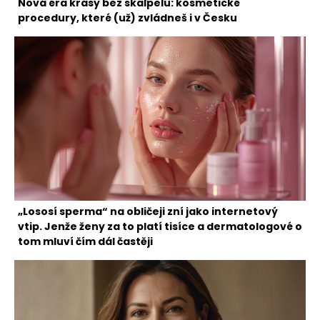
Nová éra krásy bez skalpelu: kosmetické
procedury, které (už) zvládneš i v Česku
„Lososí sperma“ na obličeji zní jako internetový
vtip. Jenže ženy za to platí tisíce a dermatologové o
tom mluví čím dál častěji