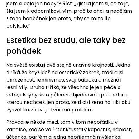
jsem si dala jen baby“? Říct: „Zjistila jsem si, co to je,
šla jsem k odborníkovi, vím, proč to chci, a nedělám
z toho bonbónek jen proto, aby se mi to líp
polykalo.“
Estetika bez studu, ale taky bez
pohádek
Na světě existují dvě stejně únavné krajnosti. Jedna
ti říká, že když jdeš na estetický zákrok, zradila jsi
přirozenost, feminismus, svoji babičku a možná i
lesní víly. Druhá ti říká, že všechno je jen péče o
sebe, i kdyby sis o půlnoci objednávala proceduru,
kterou nechceš, jen proto, že ti cizí žena na TikToku
vysvětlila, že tvoje tvář má problém.
Pravda je někde mezi, tam v tom nepořádku v
kabelce, kde se válí rtěnka, starý kapesník, náplast,
účtenka, parfém a jedna nepříjemná myšlenka: