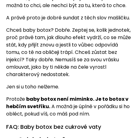
možná to chci, ale nechci být za tu, která to chce.
A právě proto je dobré sundat z těch slov mašličku.
Chceš baby botox? Dobře. Zeptej se, kolik jednotek,
proč právě tam, jak dlouho efekt vydrží, co se může
stát, kdy přijít znovu a jestli to vůbec odpovídá
tomu, co tě na obličeji trápí. Chceš zůstat bez
injekcí? Taky dobře. Nemusíš se za svou vrásku
omlouvat, jako by ti někde na čele vyrostl
charakterový nedostatek.
Jen si u toho nelžeme.
Protože
baby botox není miminko. Je to botox v
hebčím svetříku.
A možná je úplně v pořádku si ho
obléct, pokud víš, co máš pod ním.
FAQ: Baby botox bez cukrové vaty