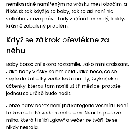
nemilosrdně namířeným na vrásku mezi obočím, a
říkáš si: tak když je to baby, tak to asi není nic
velkého. Jenže právě tady začíná ten malý, lesklý,
krásně zabalený problém.
Když se zákrok převlékne za
něhu
Baby botox zní skoro roztomile. Jako mini croissant.
Jako baby vlásky kolem čela. Jako něco, co se
vejde do kabelky vedle lesku na rty, žvýkaček a
účtenky, kterou tam nosíš už tři měsíce, protože
jednou se určitě bude hodit.
Jenže baby botox není jiná kategorie vesmíru. Není
to kosmetická voda s ambicemi. Není to pleťová
mlha, která ti slíbí „glow“ a večer se tváří, že se
nikdy nestala.