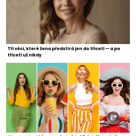
Tři věci, které žena předstírá jen do třiceti — a po
třiceti už nikdy