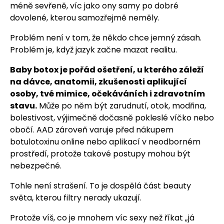
méně sevřeně, víc jako ony samy po dobré
dovolené, kterou samozřejmě neměly.
Problém není v tom, že někdo chce jemný zásah.
Problém je, když jazyk začne mazat realitu.
Baby botox je pořád ošetření, u kterého záleží
na dávce, anatomii, zkušenosti aplikující
osoby, tvé mimice, očekáváních i zdravotním
stavu.
Může po něm být zarudnutí, otok, modřina,
bolestivost, výjimečně dočasně pokleslé víčko nebo
obočí. AAD zároveň varuje před nákupem
botulotoxinu online nebo aplikací v neodborném
prostředí, protože takové postupy mohou být
nebezpečné.
Tohle není strašení. To je dospělá část beauty
světa, kterou filtry nerady ukazují.
Protože víš, co je mnohem víc sexy než říkat „já