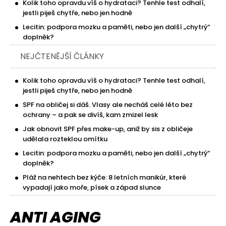
Kolik toho opravdu víš o hydrataci? Tenhle test odhalí,
jestli piješ chytře, nebo jen hodně
Lecitin: podpora mozku a paměti, nebo jen další „chytrý“
doplněk?
NEJČTENĚJŠÍ ČLÁNKY
Kolik toho opravdu víš o hydrataci? Tenhle test odhalí,
jestli piješ chytře, nebo jen hodně
SPF na obličej si dáš. Vlasy ale necháš celé léto bez
ochrany – a pak se divíš, kam zmizel lesk
Jak obnovit SPF přes make-up, aniž by sis z obličeje
udělala rozteklou omítku
Lecitin: podpora mozku a paměti, nebo jen další „chytrý“
doplněk?
Pláž na nehtech bez kýče: 8 letních manikúr, které
vypadají jako moře, písek a západ slunce
ANTI AGING