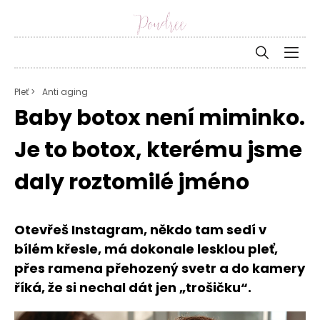
Pleť >
Anti aging
Baby botox není miminko.
Je to botox, kterému jsme
daly roztomilé jméno
Otevřeš Instagram, někdo tam sedí v
bílém křesle, má dokonale lesklou pleť,
přes ramena přehozený svetr a do kamery
říká, že si nechal dát jen „trošičku“.