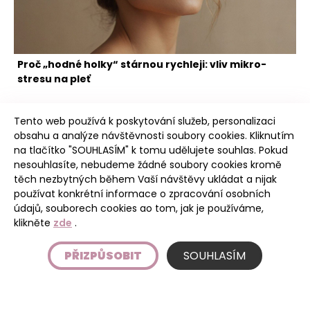
Proč „hodné holky“ stárnou rychleji: vliv mikro-
stresu na pleť
Tento web používá k poskytování služeb, personalizaci
obsahu a analýze návštěvnosti soubory cookies. Kliknutím
na tlačítko "SOUHLASÍM" k tomu udělujete souhlas. Pokud
nesouhlasíte, nebudeme žádné soubory cookies kromě
těch nezbytných během Vaší návštěvy ukládat a nijak
Poudree
používat konkrétní informace o zpracování osobních
údajů, souborech cookies ao tom, jak je používáme,
klikněte
zde
.
Úvod
PŘIZPŮSOBIT
SOUHLASÍM
Etický kodex
Podmínky používání stránky