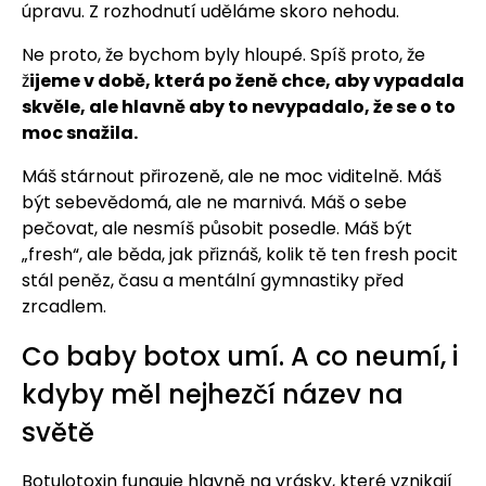
úpravu. Z rozhodnutí uděláme skoro nehodu.
Ne proto, že bychom byly hloupé. Spíš proto, že
ž
ijeme v době, která po ženě chce, aby vypadala
skvěle, ale hlavně aby to nevypadalo, že se o to
moc snažila.
Máš stárnout přirozeně, ale ne moc viditelně. Máš
být sebevědomá, ale ne marnivá. Máš o sebe
pečovat, ale nesmíš působit posedle. Máš být
„fresh“, ale běda, jak přiznáš, kolik tě ten fresh pocit
stál peněz, času a mentální gymnastiky před
zrcadlem.
Co baby botox umí. A co neumí, i
kdyby měl nejhezčí název na
světě
Botulotoxin funguje hlavně na vrásky, které vznikají