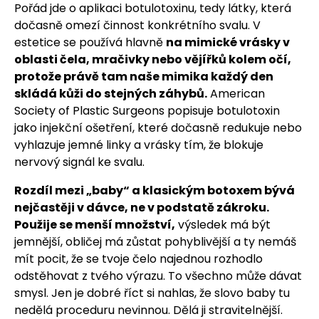
Pořád jde o aplikaci botulotoxinu, tedy látky, která
dočasně omezí činnost konkrétního svalu. V
estetice se používá hlavně
na mimické vrásky v
oblasti čela, mračivky nebo vějířků kolem očí,
protože právě tam naše mimika každý den
skládá kůži do stejných záhybů.
American
Society of Plastic Surgeons popisuje botulotoxin
jako injekční ošetření, které dočasně redukuje nebo
vyhlazuje jemné linky a vrásky tím, že blokuje
nervový signál ke svalu.
Rozdíl mezi „baby“ a klasickým botoxem bývá
nejčastěji v dávce, ne v podstatě zákroku.
Použije se menší množství,
výsledek má být
jemnější, obličej má zůstat pohyblivější a ty nemáš
mít pocit, že se tvoje čelo najednou rozhodlo
odstěhovat z tvého výrazu. To všechno může dávat
smysl. Jen je dobré říct si nahlas, že slovo baby tu
nedělá proceduru nevinnou. Dělá ji stravitelnější.