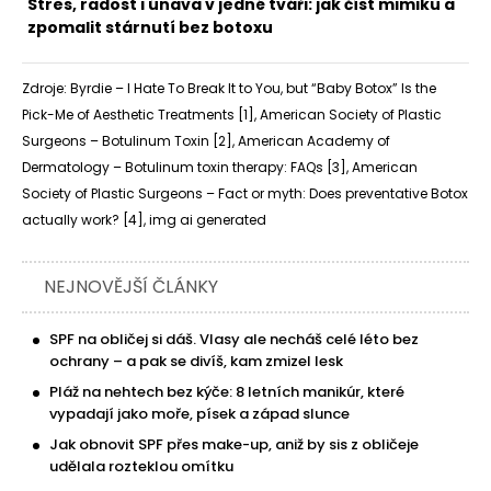
Stres, radost i únava v jedné tváři: jak číst mimiku a
zpomalit stárnutí bez botoxu
Zdroje: Byrdie – I Hate To Break It to You, but “Baby Botox” Is the
Pick-Me of Aesthetic Treatments [
1
], American Society of Plastic
Surgeons – Botulinum Toxin [
2
], American Academy of
Dermatology – Botulinum toxin therapy: FAQs [
3
], American
Society of Plastic Surgeons – Fact or myth: Does preventative Botox
actually work? [
4
], img ai generated
NEJNOVĚJŠÍ ČLÁNKY
SPF na obličej si dáš. Vlasy ale necháš celé léto bez
ochrany – a pak se divíš, kam zmizel lesk
Pláž na nehtech bez kýče: 8 letních manikúr, které
vypadají jako moře, písek a západ slunce
Jak obnovit SPF přes make-up, aniž by sis z obličeje
udělala rozteklou omítku