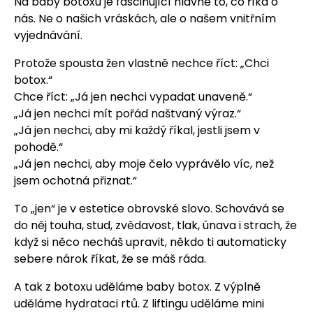
Na baby botoxu je fascinující hlavně to, co říká o
nás. Ne o našich vráskách, ale o našem vnitřním
vyjednávání.
Protože spousta žen vlastně nechce říct: „Chci
botox.“
Chce říct: „Já jen nechci vypadat unaveně.“
„Já jen nechci mít pořád naštvaný výraz.“
„Já jen nechci, aby mi každý říkal, jestli jsem v
pohodě.“
„Já jen nechci, aby moje čelo vyprávělo víc, než
jsem ochotná přiznat.“
To „jen“ je v estetice obrovské slovo. Schovává se
do něj touha, stud, zvědavost, tlak, únava i strach, že
když si něco necháš upravit, někdo ti automaticky
sebere nárok říkat, že se máš ráda.
A tak z botoxu uděláme baby botox. Z výplně
uděláme hydrataci rtů. Z liftingu uděláme mini