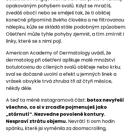
opakovaným pohybem svalů. Když se mračíš,
zvedáš obočí nebo se směješ tak, že ti obličej
konečně připomíná živého člověka a ne filtrovanou
nálepku, kůže se skládá stále podobným způsobem.
Ošetření může tyhle pohyby zjemnit, a tím zmírnit i
linky, které se s nimi pojí.
American Academy of Dermatology uvádí, že
dermatolog při ošetření aplikuje malé množství
botulotoxinu do cílených svalů obličeje nebo krku;
sval se dočasně uvolní a efekt u jemných linek a
vrásek obvykle trvá zhruba tři až čtyři měsíce,
někdy déle.
A teď ta méně instagramová část:
botox nevyřeší
všechno, co si v zrcadle pojmenuješ jako
„stárnutí“. Nezvedne povolené kontury.
Nespraví ztrátu objemu.
Nevrátí ti osm hodin
spánku, které jsi vyměnila za doomscrolling,