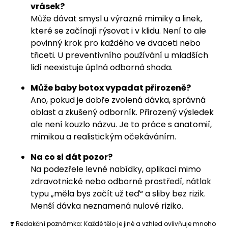
vrásek?
Může dávat smysl u výrazné mimiky a linek,
které se začínají rýsovat i v klidu. Není to ale
povinný krok pro každého ve dvaceti nebo
třiceti. U preventivního používání u mladších
lidí neexistuje úplná odborná shoda.
Může baby botox vypadat přirozeně?
Ano, pokud je dobře zvolená dávka, správná
oblast a zkušený odborník. Přirozený výsledek
ale není kouzlo názvu. Je to práce s anatomií,
mimikou a realistickým očekáváním.
Na co si dát pozor?
Na podezřele levné nabídky, aplikaci mimo
zdravotnické nebo odborné prostředí, nátlak
typu „měla bys začít už teď“ a sliby bez rizik.
Menší dávka neznamená nulové riziko.
❣️ Redakční poznámka: Každé tělo je jiné a vzhled ovlivňuje mnoho