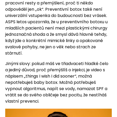
pracovní resty a přemýšlení, proč ti někdo
odpověděl jen „ok“. Preventivní botox také není
univerzální vstupenka do budoucnosti bez vrásek.
ASPS letos upozornila, že u preventivního botoxu u
mladších pacientů není mezi plastickými chirurgy
jednoznačná shoda a že smysl dává hlavně tehdy,
když jde o konkrétní mimické linky a opakované
svalové pohyby, ne jen o věk nebo strach ze
stárnutí.
Jinými slovy: pokud máš ve třiadvaceti hladké čelo
a jediný důvod, proč přemýšlíš o injekci, je video s
nápisem „things I wish I did sooner“, možná
nepotřebuješ baby botox. Možná potřebuješ
vypnout algoritmus, napít se vody, namazat SPF a
vrátit se do svého obličeje bez pocitu, že nestíháš
vlastní prevenci.