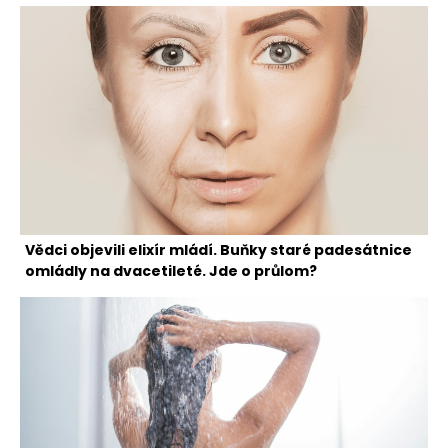
Vědci objevili elixír mládí. Buňky staré padesátnice
omládly na dvacetileté. Jde o průlom?