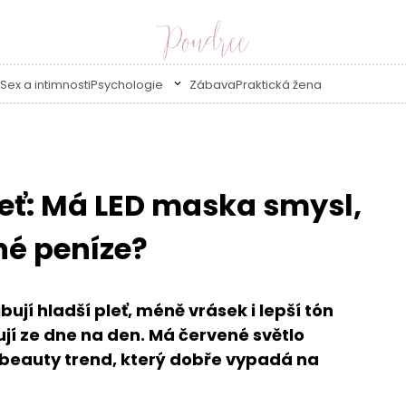
Sex a intimnosti
Psychologie
Zábava
Praktická žena
leť: Má LED maska smysl,
né peníze?
bují hladší pleť, méně vrásek i lepší tón
ují ze dne na den. Má červené světlo
í beauty trend, který dobře vypadá na