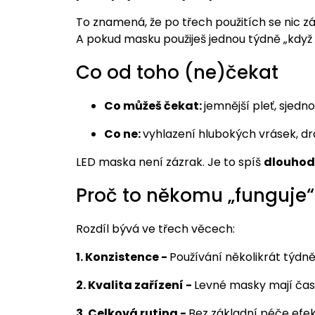
To znamená, že po třech použitích se nic z
A pokud masku použiješ jednou týdně „když
Co od toho (ne)čekat
Co můžeš čekat:
jemnější pleť, sjedno
Co ne:
vyhlazení hlubokých vrásek, dr
LED maska není zázrak. Je to spíš
dlouhod
Proč to někomu „funguje“
Rozdíl bývá ve třech věcech:
1. Konzistence -
Používání několikrát týdně
2. Kvalita zařízení -
Levné masky mají čast
3. Celková rutina -
Bez základní péče efek