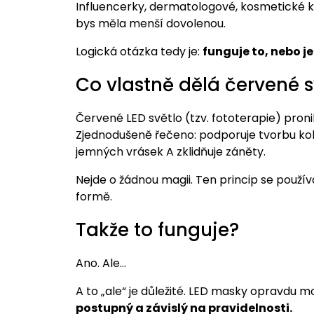
Influencerky, dermatologové, kosmetické kli
bys měla menší dovolenou.
Logická otázka tedy je:
funguje to, nebo je
Co vlastně dělá červené s
Červené LED světlo (tzv. fototerapie) pron
Zjednodušeně řečeno: podporuje tvorbu kol
jemných vrásek A zklidňuje záněty.
Nejde o žádnou magii. Ten princip se používá 
formě.
Takže to funguje?
Ano. Ale…
A to „ale“ je důležité. LED masky opravdu m
postupný a závislý na pravidelnosti.