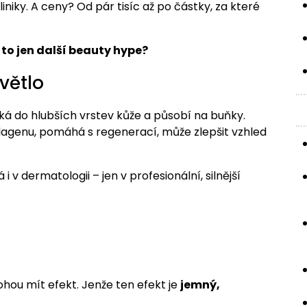
niky. A ceny? Od pár tisíc až po částky, za které
 to jen další beauty hype?
větlo
iká do hlubších vrstev kůže a působí na buňky.
agenu, pomáhá s regenerací, může zlepšit vzhled
i v dermatologii – jen v profesionální, silnější
ohou mít efekt. Jenže ten efekt je
jemný,