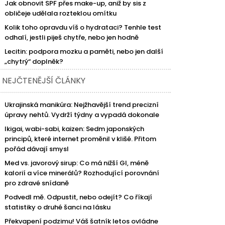
Jak obnovit SPF přes make-up, aniž by sis z
obličeje udělala rozteklou omítku
Kolik toho opravdu víš o hydrataci? Tenhle test
odhalí, jestli piješ chytře, nebo jen hodně
Lecitin: podpora mozku a paměti, nebo jen další
„chytrý“ doplněk?
NEJČTENĚJŠÍ ČLÁNKY
Ukrajinská manikúra: Nejžhavější trend precizní
úpravy nehtů. Vydrží týdny a vypadá dokonale
Ikigai, wabi-sabi, kaizen: Sedm japonských
principů, které internet proměnil v klišé. Přitom
pořád dávají smysl
Med vs. javorový sirup: Co má nižší GI, méně
kalorií a více minerálů? Rozhodující porovnání
pro zdravé snídaně
Podvedl mě. Odpustit, nebo odejít? Co říkají
statistiky o druhé šanci na lásku
Překvapení podzimu! Váš šatník letos ovládne