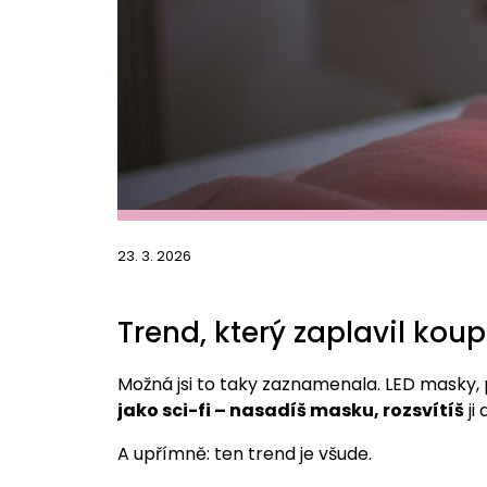
23. 3. 2026
Trend, který zaplavil kou
Možná jsi to taky zaznamenala. LED masky, 
jako sci-fi – nasadíš masku, rozsvítíš
ji
A upřímně: ten trend je všude.