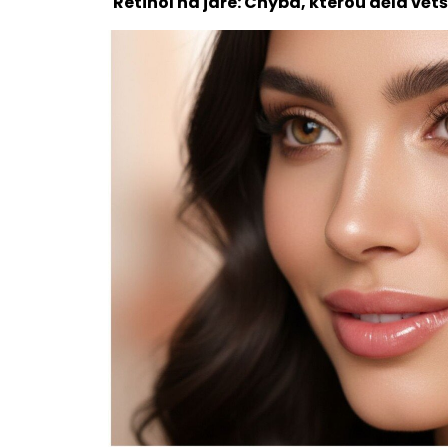
Retinol na jaře: Chyba, kterou dělá větš