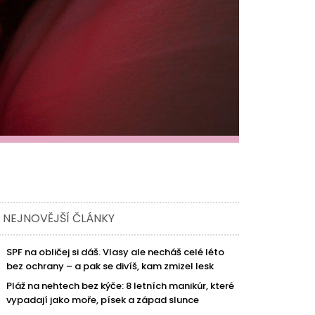
NEJNOVĚJŠÍ ČLÁNKY
SPF na obličej si dáš. Vlasy ale necháš celé léto
bez ochrany – a pak se divíš, kam zmizel lesk
Pláž na nehtech bez kýče: 8 letních manikúr, které
vypadají jako moře, písek a západ slunce