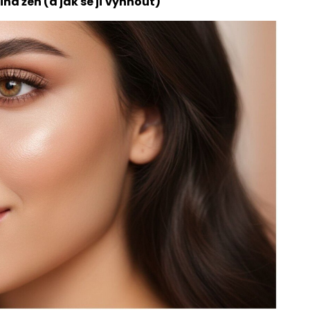
ina žen (a jak se jí vyhnout)