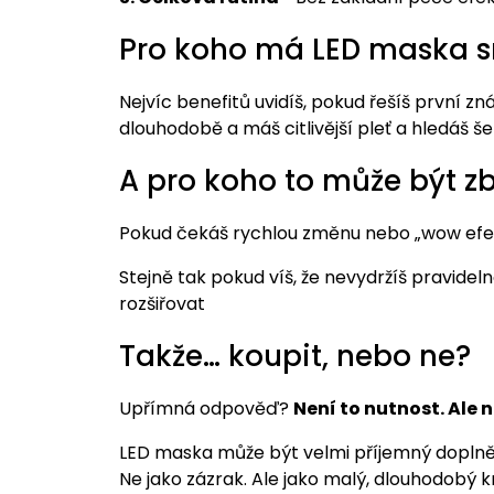
Pro koho má LED maska s
Nejvíc benefitů uvidíš, pokud řešíš první zná
dlouhodobě a máš citlivější pleť a hledáš 
A pro koho to může být z
Pokud čekáš rychlou změnu nebo „wow efek
Stejně tak pokud víš, že nevydržíš pravidel
rozšiřovat
Takže… koupit, nebo ne?
Upřímná odpověď?
Není to nutnost. Ale n
LED maska může být velmi příjemný doplněk p
Ne jako zázrak. Ale jako malý, dlouhodobý k