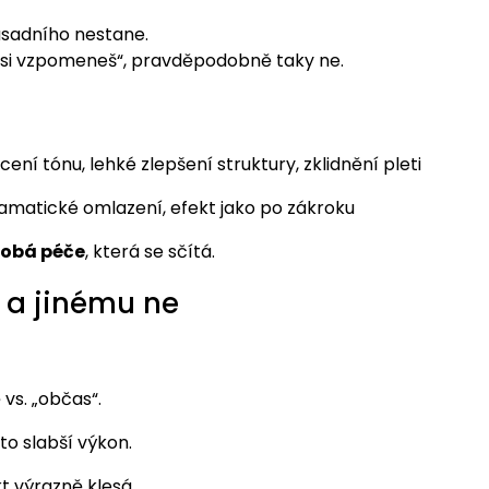
ásadního nestane.
 si vzpomeneš“, pravděpodobně taky ne.
cení tónu, lehké zlepšení struktury, zklidnění pleti
amatické omlazení, efekt jako po zákroku
obá péče
, která se sčítá.
 a jinému ne
 vs. „občas“.
o slabší výkon.
t výrazně klesá.