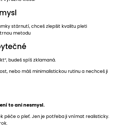
mysl
mky stárnutí, chceš zlepšit kvalitu pleti
šetrnou metodu
bytečné
t“, budeš spíš zklamaná.
nost, nebo máš minimalistickou rutinu a nechceš ji
ení to ani nesmysl.
éče o pleť. Jen je potřeba ji vnímat realisticky.
rok.