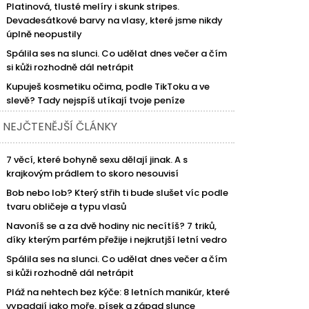
Platinová, tlusté melíry i skunk stripes.
Devadesátkové barvy na vlasy, které jsme nikdy
úplně neopustily
Spálila ses na slunci. Co udělat dnes večer a čím
si kůži rozhodně dál netrápit
Kupuješ kosmetiku očima, podle TikToku a ve
slevě? Tady nejspíš utíkají tvoje peníze
NEJČTENĚJŠÍ ČLÁNKY
7 věcí, které bohyně sexu dělají jinak. A s
krajkovým prádlem to skoro nesouvisí
Bob nebo lob? Který střih ti bude slušet víc podle
tvaru obličeje a typu vlasů
Navoníš se a za dvě hodiny nic necítíš? 7 triků,
díky kterým parfém přežije i nejkrutjší letní vedro
Spálila ses na slunci. Co udělat dnes večer a čím
si kůži rozhodně dál netrápit
Pláž na nehtech bez kýče: 8 letních manikúr, které
vypadají jako moře, písek a západ slunce