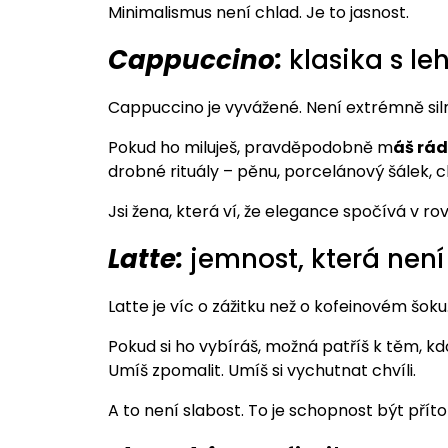
Minimalismus není chlad. Je to jasnost.
Cappuccino:
klasika s le
Cappuccino je vyvážené. Není extrémně siln
Pokud ho miluješ, pravděpodobně m
áš rád
drobné rituály – pěnu, porcelánový šálek, chv
Jsi žena, která ví, že elegance spočívá v ro
Latte:
jemnost, která není 
Latte je víc o zážitku než o kofeinovém šoku.
Pokud si ho vybíráš, možná patříš k těm, k
Umíš zpomalit. Umíš si vychutnat chvíli.
A to není slabost. To je schopnost být přít