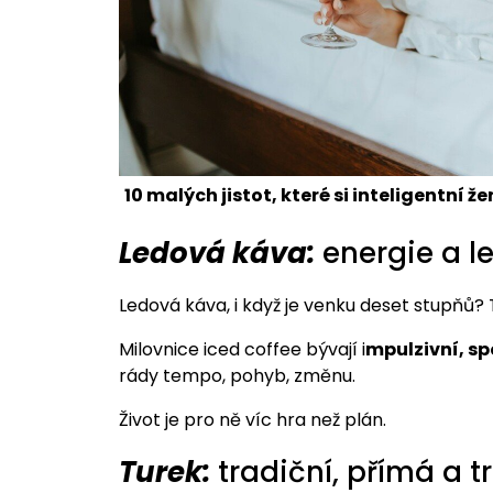
10 malých jistot, které si inteligentní že
Ledová káva:
energie a l
Ledová káva, i když je venku deset stupňů? 
Milovnice iced coffee bývají i
mpulzivní, sp
rády tempo, pohyb, změnu.
Život je pro ně víc hra než plán.
Turek:
tradiční, přímá a 