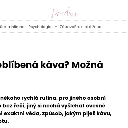
Sex a intimnosti
Psychologie
Zábava
Praktická žena
e oblíbená káva? Možná
 někoho rychlá rutina, pro jiného osobní
 bez řečí, jiný si nechá vyšlehat ovesné
ení exaktní věda, způsob, jakým piješ kávu,
otu.