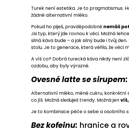
Turek není estetika. Je to pragmatismus. H
žádné alternativní mléko.
Pokud ho piješ, pravděpodobně
nemáš potř
Jsi typ, který jde rovnou k věci. Možná leh
silná káva bude – a jak silný bude i tvůj den
stolu. Je to generace, která věřila, že věci m
A víš co? Dobrá turecká káva nikdy není zlá.
ozdobu, aby byly výrazné.
Ovesné latte se sirupem:
Alternativní mléko, méně cukru, konkrétní 
co jíš. Možná sleduješ trendy. Možná jen
víš
Je to kombinace péče o sebe a osobního st
Bez kofeinu:
hranice a r