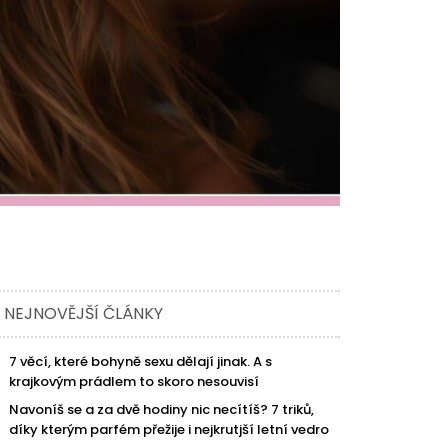
NEJNOVĚJŠÍ ČLÁNKY
7 věcí, které bohyně sexu dělají jinak. A s
krajkovým prádlem to skoro nesouvisí
Navoníš se a za dvě hodiny nic necítíš? 7 triků,
díky kterým parfém přežije i nejkrutjší letní vedro