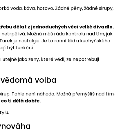
orká voda, káva, hotovo. Žádné pěny, žádné sirupy,
ebu dělat z jednoduchých věcí velké divadlo.
ce netrpělivá. Možná máš ráda kontrolu nad tím, jak
. Turek je nostalgie. Je to ranní klid u kuchyňského
ají být funkční.
 Stejně jako ženy, které vědí, že nepotřebují
vědomá volba
sirup. Tohle není náhoda. Možná přemýšlíš nad tím,
, co ti dělá dobře.
ylu.
ovnováha