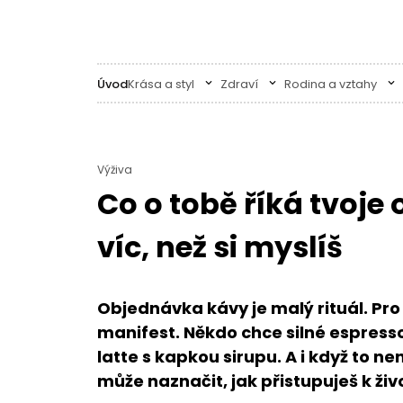
Úvod
Krása a styl
Zdraví
Rodina a vztahy
Výživa
Co o tobě říká tvoj
víc, než si myslíš
Objednávka kávy je malý rituál. Pro
manifest. Někdo chce silné espresso
latte s kapkou sirupu. A i když to n
může naznačit, jak přistupuješ k živ