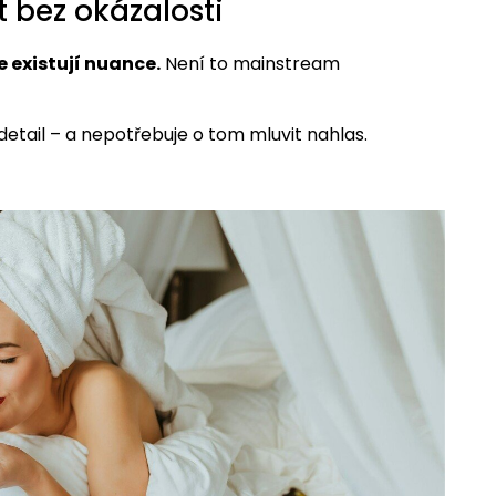
t bez okázalosti
že existují nuance.
Není to mainstream
detail – a nepotřebuje o tom mluvit nahlas.