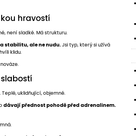
hkou hravostí
é, není sladké. Má strukturu.
a stabilitu, ale ne nudu.
Jsi typ, který si užívá
íli klidu.
vnováze.
slabostí
 Teplé, uklidňující, objemné.
do
dávají přednost pohodě před adrenalinem.
omná.