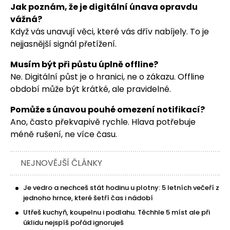
Jak poznám, že je digitální únava opravdu
vážná?
Když vás unavují věci, které vás dřív nabíjely. To je
nejjasnější signál přetížení.
Musím být při půstu úplně offline?
Ne. Digitální půst je o hranici, ne o zákazu. Offline
období může být krátké, ale pravidelné.
Pomůže s únavou pouhé omezení notifikací?
Ano, často překvapivě rychle. Hlava potřebuje
méně rušení, ne více času.
NEJNOVĚJŠÍ ČLÁNKY
Je vedro a nechceš stát hodinu u plotny: 5 letních večeří z
jednoho hrnce, které šetří čas i nádobí
Utřeš kuchyň, koupelnu i podlahu. Těchhle 5 míst ale při
úklidu nejspíš pořád ignoruješ