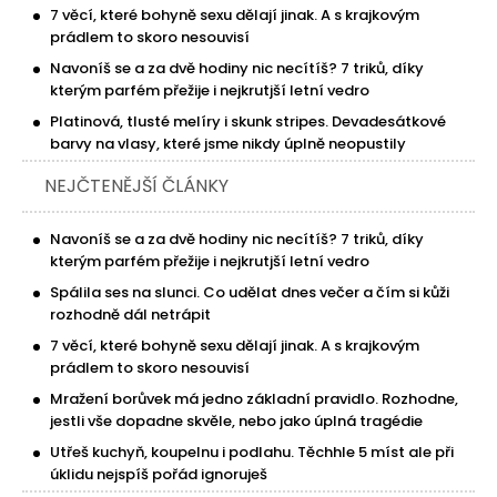
7 věcí, které bohyně sexu dělají jinak. A s krajkovým
prádlem to skoro nesouvisí
Navoníš se a za dvě hodiny nic necítíš? 7 triků, díky
kterým parfém přežije i nejkrutjší letní vedro
Platinová, tlusté melíry i skunk stripes. Devadesátkové
barvy na vlasy, které jsme nikdy úplně neopustily
NEJČTENĚJŠÍ ČLÁNKY
Navoníš se a za dvě hodiny nic necítíš? 7 triků, díky
kterým parfém přežije i nejkrutjší letní vedro
Spálila ses na slunci. Co udělat dnes večer a čím si kůži
rozhodně dál netrápit
7 věcí, které bohyně sexu dělají jinak. A s krajkovým
prádlem to skoro nesouvisí
Mražení borůvek má jedno základní pravidlo. Rozhodne,
jestli vše dopadne skvěle, nebo jako úplná tragédie
Utřeš kuchyň, koupelnu i podlahu. Těchhle 5 míst ale při
úklidu nejspíš pořád ignoruješ