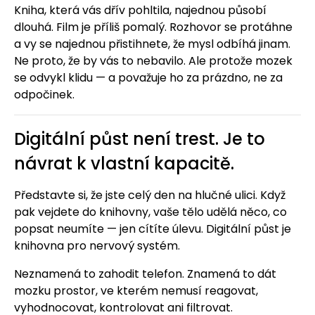
Kniha, která vás dřív pohltila, najednou působí
dlouhá. Film je příliš pomalý. Rozhovor se protáhne
a vy se najednou přistihnete, že mysl odbíhá jinam.
Ne proto, že by vás to nebavilo. Ale protože mozek
se odvykl klidu — a považuje ho za prázdno, ne za
odpočinek.
Digitální půst není trest. Je to
návrat k vlastní kapacitě.
Představte si, že jste celý den na hlučné ulici. Když
pak vejdete do knihovny, vaše tělo udělá něco, co
popsat neumíte — jen cítíte úlevu. Digitální půst je
knihovna pro nervový systém.
Neznamená to zahodit telefon. Znamená to dát
mozku prostor, ve kterém nemusí reagovat,
vyhodnocovat, kontrolovat ani filtrovat.