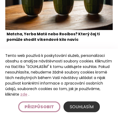
Matcha, Yerba Maté nebo Rooibos? Který čaj ti
pomůže shodit víkendové kilo navíc
Tento web používá k poskytování služeb, personalizaci
obsahu a analýze návštěvnosti soubory cookies. Kliknutím
na tlačítko "SOUHLASÍM" k tomu udělujete souhlas. Pokud
nesouhlasíte, nebudeme žádné soubory cookies kromě
těch nezbytných během Vaší návštěvy ukládat a nijak
Poudree
používat konkrétní informace o zpracování osobních
údajů, souborech cookies ao tom, jak je používáme,
klikněte
zde
.
Úvod
PŘIZPŮSOBIT
SOUHLASÍM
Etický kodex