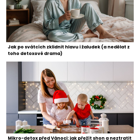
Jak po svátcích zklidnit hlavu i žaludek (a nedělat z
toho detoxové drama)
Mikro-detox před Vánoci: jak přežít shon a neztratit