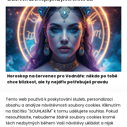
Horoskop na červenec pro Vodnáře: někdo po tobě
chce blízkost, ale ty nejdřív potřebuješ pravdu
Tento web používá k poskytování služeb, personalizaci
obsahu a analýze návštěvnosti soubory cookies. Kliknutím
na tlačítko "SOUHLASÍM" k tomu udělujete souhlas. Pokud
nesouhlasíte, nebudeme žádné soubory cookies kromě
těch nezbytných během Vaší návštěvy ukládat a nijak
Poudree