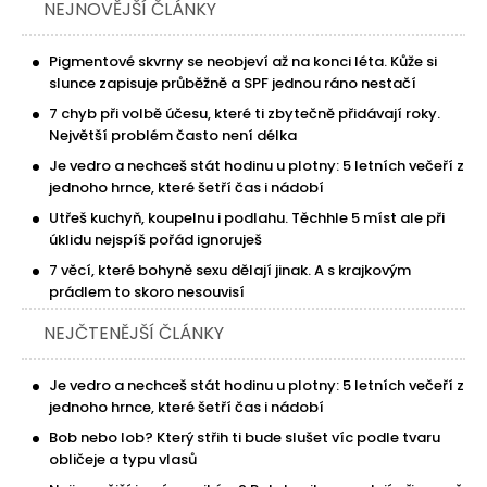
NEJNOVĚJŠÍ ČLÁNKY
Pigmentové skvrny se neobjeví až na konci léta. Kůže si
slunce zapisuje průběžně a SPF jednou ráno nestačí
7 chyb při volbě účesu, které ti zbytečně přidávají roky.
Největší problém často není délka
Je vedro a nechceš stát hodinu u plotny: 5 letních večeří z
jednoho hrnce, které šetří čas i nádobí
Utřeš kuchyň, koupelnu i podlahu. Těchhle 5 míst ale při
úklidu nejspíš pořád ignoruješ
7 věcí, které bohyně sexu dělají jinak. A s krajkovým
prádlem to skoro nesouvisí
NEJČTENĚJŠÍ ČLÁNKY
Je vedro a nechceš stát hodinu u plotny: 5 letních večeří z
jednoho hrnce, které šetří čas i nádobí
Bob nebo lob? Který střih ti bude slušet víc podle tvaru
obličeje a typu vlasů