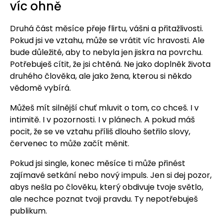
víc ohně
Druhá část měsíce přeje flirtu, vášni a přitažlivosti.
Pokud jsi ve vztahu, může se vrátit víc hravosti. Ale
bude důležité, aby to nebyla jen jiskra na povrchu.
Potřebuješ cítit, že jsi chtěná. Ne jako doplněk života
druhého člověka, ale jako žena, kterou si někdo
vědomě vybírá.
Můžeš mít silnější chuť mluvit o tom, co chceš. I v
intimitě. I v pozornosti. I v plánech. A pokud máš
pocit, že se ve vztahu příliš dlouho šetřilo slovy,
červenec to může začít měnit.
Pokud jsi single, konec měsíce ti může přinést
zajímavé setkání nebo nový impuls. Jen si dej pozor,
abys nešla po člověku, který obdivuje tvoje světlo,
ale nechce poznat tvoji pravdu. Ty nepotřebuješ
publikum.