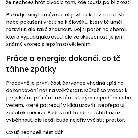
že nechceš hrát divadlo tam, kde toužíš po blízkosti.
Pokud jsi single, může se objevit někdo z minulosti
nebo pokušení vrátit se k člověku, který tě uměl
rozsvítit, ale také zhasnout. Dej si pozor na chemii,
která vypadá jako osud, ale ve skutečnosti je jen
známý vzorec s lepším osvětlením.
Práce a energie: dokonči, co tě
táhne zpátky
Pracovně je první část července vhodná spíš na
dokončování než na velký start. Můžeš se vracet k
projektům, plánům, restům, starým nápadům nebo
věcem, které potřebují v klidu uzavřít. Nepřepaluj
začátek měsíce. Budeš mít tendenci chtít už už
vyběhnout, ale lepší bude nejdřív vyčistit prostor.
Co už nechceš nést dál?