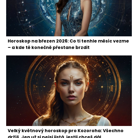
Horoskop na březen 2026: Co ti tenhle měsíc vezme
– a kde tě konečně přestane brzdit
Velký květnový horoskop pro Kozoroha: Všechno
držíš. Jen už si nejsi jistá, jestli chceš dál