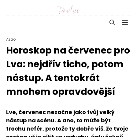
Astro
Horoskop na červenec pro
Lva: nejdřív ticho, potom
nástup. A tentokrát
mnohem opravdovější
Lve, červenec nezačne jako tvůj velký
nástup na scénu. A ano, to může být
trochu nefér, protože ty dobře víš, že tvoje
sezóna už je cítit ve vzduchu, šaty čekají,