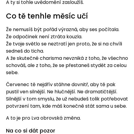
A ty si tohle uvědomění zasloužíš.
Co tě tenhle měsíc učí
Že nemusíš být pořád výrazná, aby ses počítala.
Že odpočinek není ztráta kouzla.
Že tvoje světlo se neztratí jen proto, že si na chvíli
sedneš do ticha.
A že skutečné charisma nevzniká z toho, že všechno
schováš, ale z toho, že se přestaneš stydět za celou
sebe.
Červenec tě nejdřív stáhne dovnitř, aby tě pak
pustil ven silnější. Ne hlučnější. Ne dramatičtější.
Silnější v tom smyslu, že už nebudeš tolik potřebovat
potvrzení tam, kde máš konečně stát sama u sebe.
A to je pro Lva obrovská změna.
Na co si dát pozor