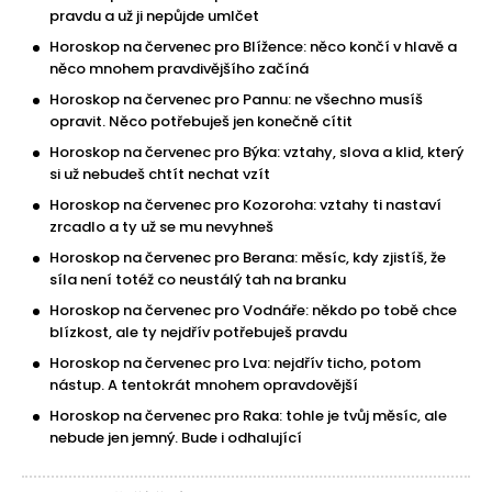
pravdu a už ji nepůjde umlčet
Horoskop na červenec pro Blížence: něco končí v hlavě a
něco mnohem pravdivějšího začíná
Horoskop na červenec pro Pannu: ne všechno musíš
opravit. Něco potřebuješ jen konečně cítit
Horoskop na červenec pro Býka: vztahy, slova a klid, který
si už nebudeš chtít nechat vzít
Horoskop na červenec pro Kozoroha: vztahy ti nastaví
zrcadlo a ty už se mu nevyhneš
Horoskop na červenec pro Berana: měsíc, kdy zjistíš, že
síla není totéž co neustálý tah na branku
Horoskop na červenec pro Vodnáře: někdo po tobě chce
blízkost, ale ty nejdřív potřebuješ pravdu
Horoskop na červenec pro Lva: nejdřív ticho, potom
nástup. A tentokrát mnohem opravdovější
Horoskop na červenec pro Raka: tohle je tvůj měsíc, ale
nebude jen jemný. Bude i odhalující