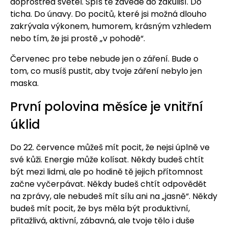
doprostřed světel. Spíš tě zavede do zákulisí. Do
ticha. Do únavy. Do pocitů, které jsi možná dlouho
zakrývala výkonem, humorem, krásným vzhledem
nebo tím, že jsi prostě „v pohodě“.
Červenec pro tebe nebude jen o záření. Bude o
tom, co musíš pustit, aby tvoje záření nebylo jen
maska.
První polovina měsíce je vnitřní
úklid
Do 22. července můžeš mít pocit, že nejsi úplně ve
své kůži. Energie může kolísat. Někdy budeš chtít
být mezi lidmi, ale po hodině tě jejich přítomnost
začne vyčerpávat. Někdy budeš chtít odpovědět
na zprávy, ale nebudeš mít sílu ani na „jasně“. Někdy
budeš mít pocit, že bys měla být produktivní,
přitažlivá, aktivní, zábavná, ale tvoje tělo i duše