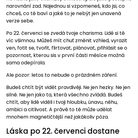
narovnání zad. Najednou si vzpomeneš, kdo jsi, co
chceš, co tě baví a jaké to je nebýt jen unavená
verze sebe.
Po 22. červenci se zvedá tvoje charisma. Lidé si tě
víc všimnou. Můžeš mít chuť změnit vzhled, vyrazit
ven, fotit se, tvořit, flirtovat, plánovat, přihlásit se o
pozornost, kterou sis v první části měsíce možná
sama odepírala.
Ale pozor: letos to nebude o prázdném záření.
Budeš chtít být vidět pravdivěji. Ne jen hezky. Ne jen
silně. Ne jen jako ta, která všechno zvládá. Budeš
chtít, aby lidé viděli i tvoji hloubku, únavu, něhu,
ambici a citlivost. A právě to tě může udělat
mnohem magnetičtější než jakákoliv póza.
Láska po 22. červenci dostane