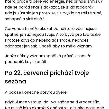
Která práce ti bere víc energie, než přináší smyslu?
Kde se pořád snažíš dokázat, že jsi dost dobrá?
Kde jsi zůstala jen proto, že sis zvykla na roli té silné,
schopné a viditelné?
Červenec ti může ukázat, že některé věci nejsou
špatné, jen už nejsou tvoje. A to bývá pro Lva těžké.
Protože když do něčeho dáš srdce, nechceš
odcházet jen tak. Chceš, aby to mělo význam.
Jenže někdy význam spočívá právě v tom, že
pochopíš, kdy skončit.
Po 22. červenci přichází tvoje
sezóna
A pak se konečně otevřou dveře.
Když Slunce vstoupí do Lva, začne se ti vracet síla.
Ne nutně jako okamžitý ohňostroj, ale jako postupné