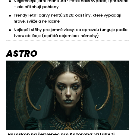
Nejjemnější jarní manikúra? Petal nails vypadají přirozeně
– ale přitahují pohledy
Trendy letní barvy nehtů 2026: odstíny, které vypadají
hravě, svěže a ne lacině
Nejlepší střihy pro jemné vlasy: co opravdu funguje podle
tvaru obličeje (a přidá objem bez námahy)
ASTRO
Horoskop na červenec pro Kozoroha: vztahy ti