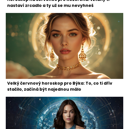
nastaví zrcadlo a ty už se mu nevyhneš
Velký červnový horoskop pro Býka: To, co ti dřív
stačilo, začíná být najednou málo