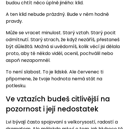
budou chtít něco úplně jiného: klid.
A ten klid nebude prázdný. Bude v něm hodně
pravdy.
Může se vracet minulost. Starý vztah. Starý pocit
odmítnutí. Starý strach, že když nezáříš, přestaneš
být důležitá. Možná si uvědomíš, kolik věcí jsi dělala
proto, aby tě někdo viděl, ocenil, pochválil nebo
aspoň nezapomněl.
To není slabost. To je lidské. Ale červenec ti
připomene, že tvoje hodnota nemá stát na
potlesku.
Ve vztazích budeš citlivější na
pozornost i její nedostatek
Lvi bývají často spojovaní s velkorysostí, radostí a
dramatem. Ale málokdo mluví o tom, jak hluboce tě