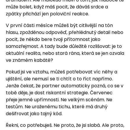
může bolet, když máš pocit, že dáváš srdce a
zpátky přichází jen poloviční reakce.
V první části měsíce můžeš být citlivější na tón
hlasu, zpožděnou odpověď, přehlédnutý detail nebo
pocit, že někdo bere tvoji přítomnost jako
samozřejmost. A tady bude důležité rozlišovat: je to
aktuální realita, nebo stará rána, která se jen ozvala
ve známém kabátě?
Pokud jsi ve vztahu, můžeš potřebovat víc něhy a
ujištění, ale nemusí se ti chtít o to říct napřímo.
Jenže čekat, že partner automaticky pozná, co se v
tobě děje, je dost riskantní strategie. Červenec
přeje jemné upřímnosti. Ne velkým scénám. Ne
testům. Ne uraženému tichu, které má druhý
dešifrovat jako tajný kód.
Řekni, co potřebuješ. Ne proto, že jsi slabá. Ale proto,