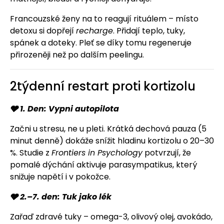
Francouzské ženy na to reagují rituálem – místo
detoxu si dopřejí
recharge
. Přidají teplo, tuky,
spánek a doteky. Pleť se díky tomu regeneruje
přirozeněji než po dalším peelingu.
2týdenní restart proti kortizolu
🩶 1. Den: Vypni autopilota
Začni u stresu, ne u pleti. Krátká dechová pauza (5
minut denně) dokáže snížit hladinu kortizolu o 20–30
%. Studie z
Frontiers in Psychology
potvrzují, že
pomalé dýchání aktivuje parasympatikus, který
snižuje napětí i v pokožce.
🩶 2.–7. den: Tuk jako lék
Zařaď zdravé tuky – omega-3, olivový olej, avokádo,