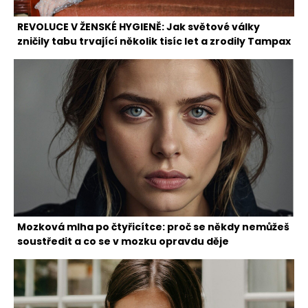
REVOLUCE V ŽENSKÉ HYGIENĚ: Jak světové války
zničily tabu trvající několik tisíc let a zrodily Tampax
Mozková mlha po čtyřicítce: proč se někdy nemůžeš
soustředit a co se v mozku opravdu děje