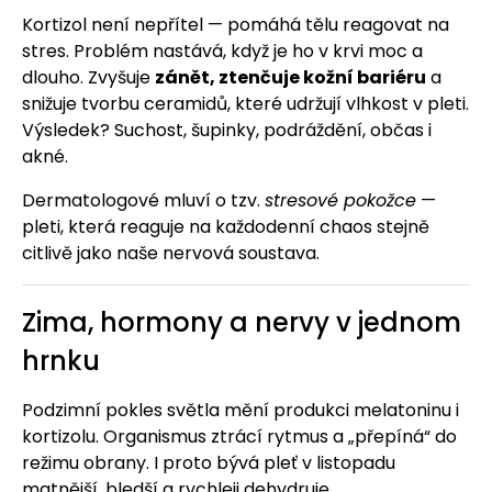
Kortizol není nepřítel — pomáhá tělu reagovat na
stres. Problém nastává, když je ho v krvi moc a
dlouho. Zvyšuje
zánět, ztenčuje kožní bariéru
a
snižuje tvorbu ceramidů, které udržují vlhkost v pleti.
Výsledek? Suchost, šupinky, podráždění, občas i
akné.
Dermatologové mluví o tzv.
stresové pokožce
—
pleti, která reaguje na každodenní chaos stejně
citlivě jako naše nervová soustava.
Zima, hormony a nervy v jednom
hrnku
Podzimní pokles světla mění produkci melatoninu i
kortizolu. Organismus ztrácí rytmus a „přepíná“ do
režimu obrany. I proto bývá pleť v listopadu
matnější, bledší a rychleji dehydruje.