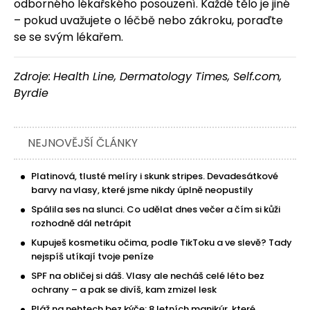
odborného lékařského posouzení. Každé tělo je jiné
– pokud uvažujete o léčbě nebo zákroku, poraďte
se se svým lékařem.
Zdroje:
Health Line, Dermatology Times, Self.com,
Byrdie
NEJNOVĚJŠÍ ČLÁNKY
Platinová, tlusté melíry i skunk stripes. Devadesátkové
barvy na vlasy, které jsme nikdy úplně neopustily
Spálila ses na slunci. Co udělat dnes večer a čím si kůži
rozhodně dál netrápit
Kupuješ kosmetiku očima, podle TikToku a ve slevě? Tady
nejspíš utíkají tvoje peníze
SPF na obličej si dáš. Vlasy ale necháš celé léto bez
ochrany – a pak se divíš, kam zmizel lesk
Pláž na nehtech bez kýče: 8 letních manikúr, které