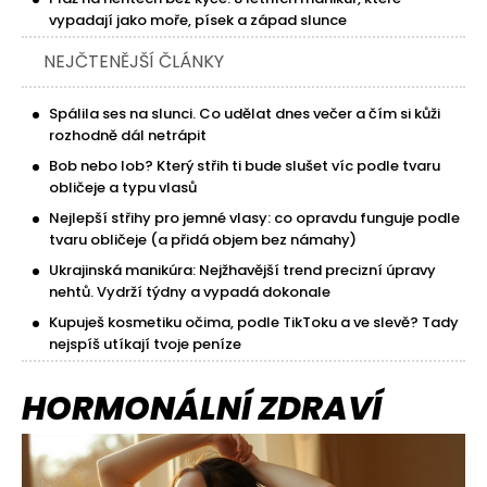
vypadají jako moře, písek a západ slunce
NEJČTENĚJŠÍ ČLÁNKY
Spálila ses na slunci. Co udělat dnes večer a čím si kůži
rozhodně dál netrápit
Bob nebo lob? Který střih ti bude slušet víc podle tvaru
obličeje a typu vlasů
Nejlepší střihy pro jemné vlasy: co opravdu funguje podle
tvaru obličeje (a přidá objem bez námahy)
Ukrajinská manikúra: Nejžhavější trend precizní úpravy
nehtů. Vydrží týdny a vypadá dokonale
Kupuješ kosmetiku očima, podle TikToku a ve slevě? Tady
nejspíš utíkají tvoje peníze
HORMONÁLNÍ ZDRAVÍ