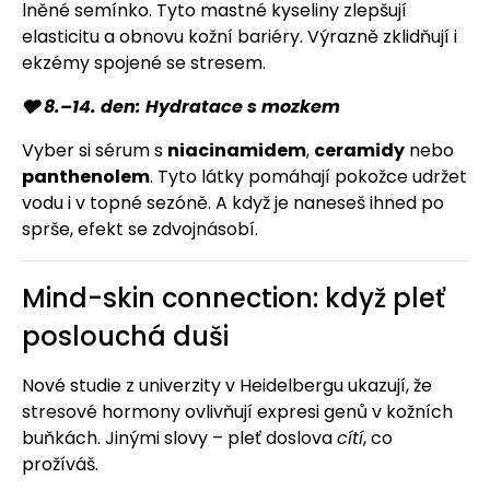
lněné semínko. Tyto mastné kyseliny zlepšují
elasticitu a obnovu kožní bariéry. Výrazně zklidňují i
ekzémy spojené se stresem.
🩶 8.–14. den: Hydratace s mozkem
Vyber si sérum s
niacinamidem
,
ceramidy
nebo
panthenolem
. Tyto látky pomáhají pokožce udržet
vodu i v topné sezóně. A když je naneseš ihned po
sprše, efekt se zdvojnásobí.
Mind-skin connection: když pleť
poslouchá duši
Nové studie z univerzity v Heidelbergu ukazují, že
stresové hormony ovlivňují expresi genů v kožních
buňkách. Jinými slovy – pleť doslova
cítí
, co
prožíváš.