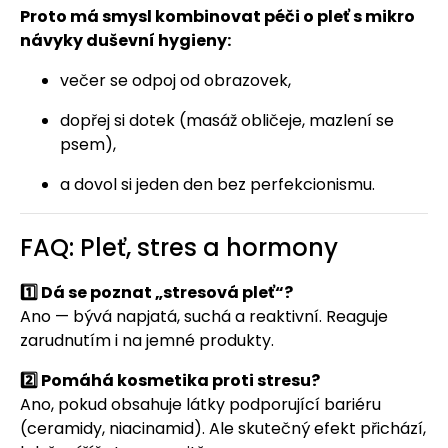
Proto má smysl kombinovat péči o pleť s mikro
návyky duševní hygieny:
večer se odpoj od obrazovek,
dopřej si dotek (masáž obličeje, mazlení se
psem),
a dovol si jeden den bez perfekcionismu.
FAQ: Pleť, stres a hormony
1️⃣ Dá se poznat „stresová pleť“?
Ano — bývá napjatá, suchá a reaktivní. Reaguje
zarudnutím i na jemné produkty.
2️⃣ Pomáhá kosmetika proti stresu?
Ano, pokud obsahuje látky podporující bariéru
(ceramidy, niacinamid). Ale skutečný efekt přichází,