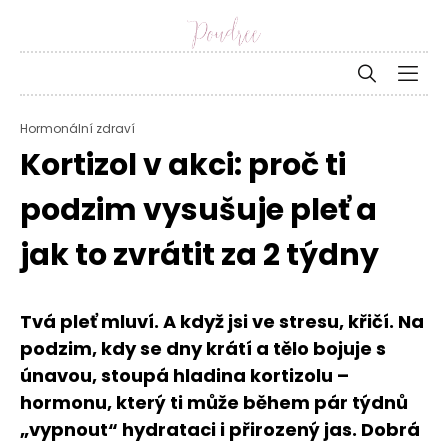
Hormonální zdraví
Kortizol v akci: proč ti
podzim vysušuje pleť a
jak to zvrátit za 2 týdny
Tvá pleť mluví. A když jsi ve stresu, křičí. Na
podzim, kdy se dny krátí a tělo bojuje s
únavou, stoupá hladina kortizolu –
hormonu, který ti může během pár týdnů
„vypnout“ hydrataci i přirozený jas. Dobrá