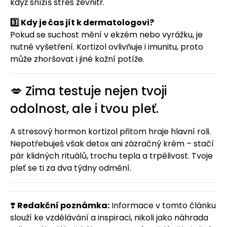
když snížíš stres zevnitř.
3️⃣ Kdy je čas jít k dermatologovi?
Pokud se suchost mění v ekzém nebo vyrážku, je
nutné vyšetření. Kortizol ovlivňuje i imunitu, proto
může zhoršovat i jiné kožní potíže.
💋 Zima testuje nejen tvoji
odolnost, ale i tvou pleť.
A stresový hormon kortizol přitom hraje hlavní roli.
Nepotřebuješ však detox ani zázračný krém – stačí
pár klidných rituálů, trochu tepla a trpělivost. Tvoje
pleť se ti za dva týdny odmění.
❣️
Redakční poznámka:
Informace v tomto článku
slouží ke vzdělávání a inspiraci, nikoli jako náhrada