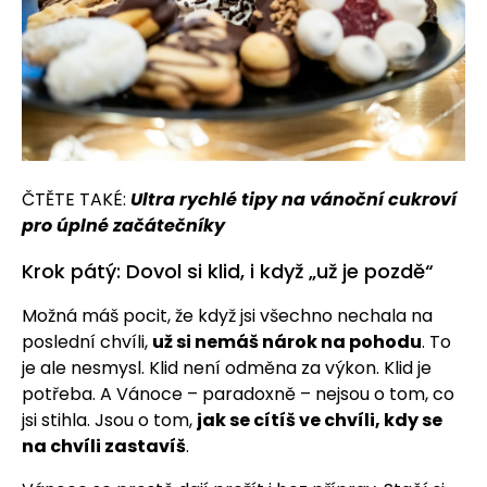
ČTĚTE TAKÉ:
Ultra rychlé tipy na vánoční cukroví
pro úplné začátečníky
Krok pátý: Dovol si klid, i když „už je pozdě“
Možná máš pocit, že když jsi všechno nechala na
poslední chvíli,
už si nemáš nárok na pohodu
. To
je ale nesmysl. Klid není odměna za výkon. Klid je
potřeba. A Vánoce – paradoxně – nejsou o tom, co
jsi stihla. Jsou o tom,
jak se cítíš ve chvíli, kdy se
na chvíli zastavíš
.