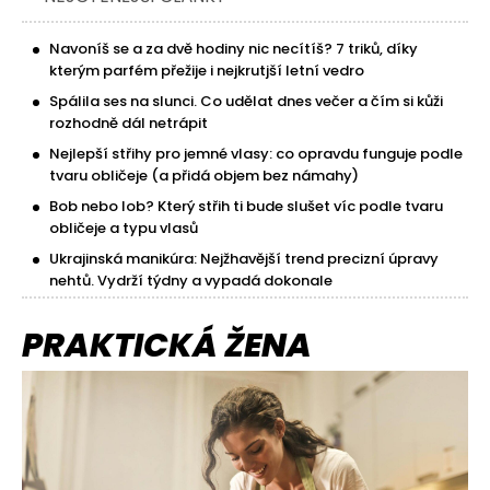
Navoníš se a za dvě hodiny nic necítíš? 7 triků, díky
kterým parfém přežije i nejkrutjší letní vedro
Spálila ses na slunci. Co udělat dnes večer a čím si kůži
rozhodně dál netrápit
Nejlepší střihy pro jemné vlasy: co opravdu funguje podle
tvaru obličeje (a přidá objem bez námahy)
Bob nebo lob? Který střih ti bude slušet víc podle tvaru
obličeje a typu vlasů
Ukrajinská manikúra: Nejžhavější trend precizní úpravy
nehtů. Vydrží týdny a vypadá dokonale
PRAKTICKÁ ŽENA