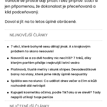
Vánoce se prostě dají prožít i bez příprav. Stačí si
jen připomenou, že dokonalost je přeceňovaná a
klid podceňovaný.
Dovol si jít na to letos úplně obráceně.
NEJNOVĚJŠÍ ČLÁNKY
7 věcí, které bohyně sexu dělají jinak. A s krajkovým
prádlem to skoro nesouvisí
Navoníš se a za dvě hodiny nic necítíš? 7 triků, díky
kterým parfém přežije i nejkrutjší letní vedro
Platinová, tlusté melíry i skunk stripes. Devadesátkové
barvy na vlasy, které jsme nikdy úplně neopustily
Spálila ses na slunci. Co udělat dnes večer a čím si kůži
rozhodně dál netrápit
Kupuješ kosmetiku očima, podle TikToku a ve slevě? Tady
nejspíš utíkají tvoje peníze
NEJČTENĚJŠÍ ČLÁNKY