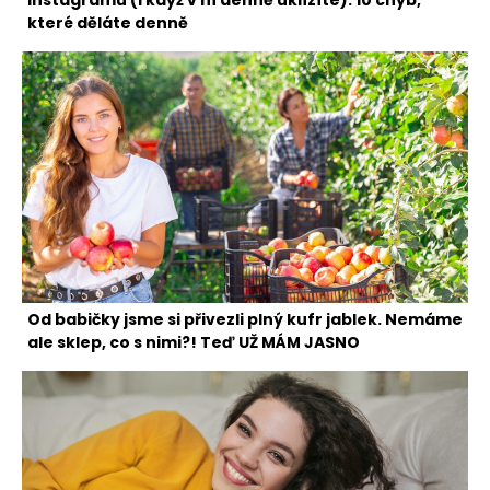
Instagramu (i když v ní denně uklízíte): 10 chyb,
které děláte denně
Od babičky jsme si přivezli plný kufr jablek. Nemáme
ale sklep, co s nimi?! Teď UŽ MÁM JASNO