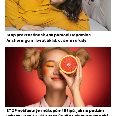
Stop prokrastinaci! Jak pomocí Dopamine
Anchoringu milovat úklid, cvičení i úřady
STOP nešťastným nákupům! 5 tipů, jak na podzim
vybrat TO NEJLEPŠÍ ovoce (a už ho nikdy nevyhodit)