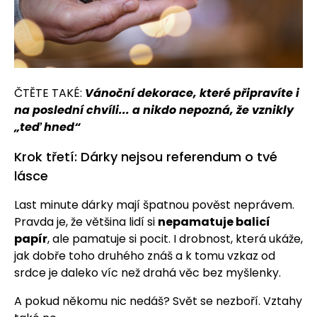
ČTĚTE TAKÉ:
Vánoční dekorace, které připravíte i
na poslední chvíli... a nikdo nepozná, že vznikly
„teď hned“
Krok třetí: Dárky nejsou referendum o tvé
lásce
Last minute dárky mají špatnou pověst neprávem.
Pravda je, že většina lidí si
nepamatuje balicí
papír
, ale pamatuje si pocit. I drobnost, která ukáže,
jak dobře toho druhého znáš a k tomu vzkaz od
srdce je daleko víc než drahá věc bez myšlenky.
A pokud někomu nic nedáš? Svět se nezboří. Vztahy