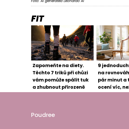
Foto: AI generated Leonardo AI
FIT
Zapomeňte na diety.
9 jednoduch
Těchto 7 triků při chůzi
na rovnováh
vám pomůže spálit tuk
pár minut a t
a zhubnout přirozeně
ocení víc, ne
Poudree