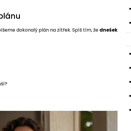
 plánu
íšeme dokonalý plán na zítřek. Spíš tím, že
dnešek
nší?