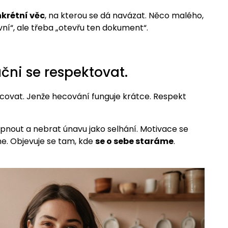
krétní věc
, na kterou se dá navázat. Něco malého,
ní“, ale třeba „otevřu ten dokument“.
čni se respektovat.
covat. Jenže hecování funguje krátce. Respekt
ypnout a nebrat únavu jako selhání. Motivace se
me. Objevuje se tam, kde
se o sebe staráme
.