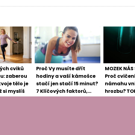
ých cviků
Proč Vy musíte dřít
MOZEK NÁS
u: zaberou
hodiny a vaší kámošce
Proč cvičen
voje tělo je
stačí jen stačí 15 minut?
námahu vn
ž si myslíš
7 Klíčových faktorů,
hrozbu? TOP
které určují VAŠI ideální
ho přelstít.
dávku cvičení.