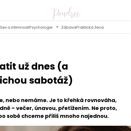
Sex a intimnosti
Psychologie
Zábava
Praktická žena
ratit už dnes (a
tichou sabotáž)
e, nebo nemáme. Je to křehká rovnováha,
dně – večer, únavou, přetížením. Ne proto,
e po sobě chceme příliš mnoho najednou.