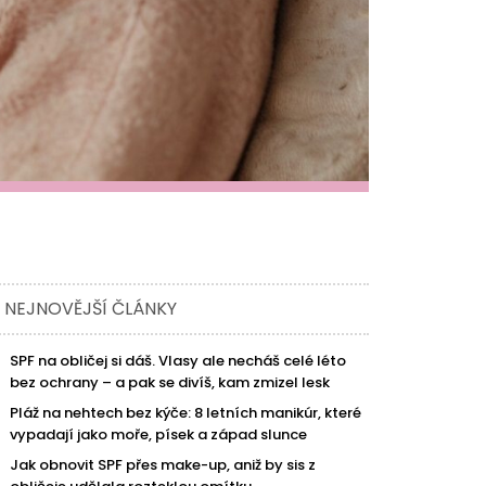
NEJNOVĚJŠÍ ČLÁNKY
SPF na obličej si dáš. Vlasy ale necháš celé léto
bez ochrany – a pak se divíš, kam zmizel lesk
Pláž na nehtech bez kýče: 8 letních manikúr, které
vypadají jako moře, písek a západ slunce
Jak obnovit SPF přes make-up, aniž by sis z