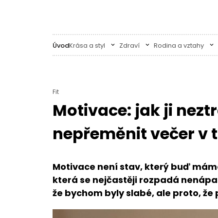
Úvod
Krása a styl
Zdraví
Rodina a vztahy
Fit
Motivace: jak ji nezt
nepřeměnit večer v 
Motivace není stav, který buď mám
která se nejčastěji rozpadá nenápa
že bychom byly slabé, ale proto, ž