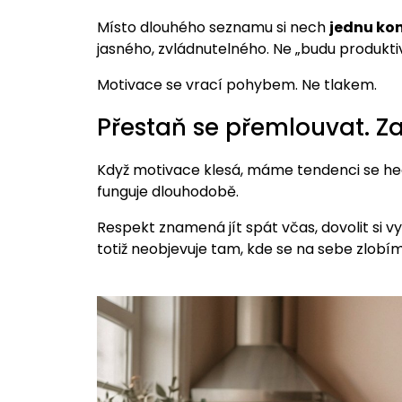
Místo dlouhého seznamu si nech
jednu kon
jasného, zvládnutelného. Ne „budu produktiv
Motivace se vrací pohybem. Ne tlakem.
Přestaň se přemlouvat. Za
Když motivace klesá, máme tendenci se he
funguje dlouhodobě.
Respekt znamená jít spát včas, dovolit si v
totiž neobjevuje tam, kde se na sebe zlobí