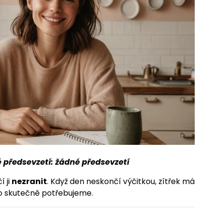
né předsevzetí: žádné předsevzetí
 ji
nezranit
. Když den neskončí výčitkou, zítřek má
, co skutečně potřebujeme.