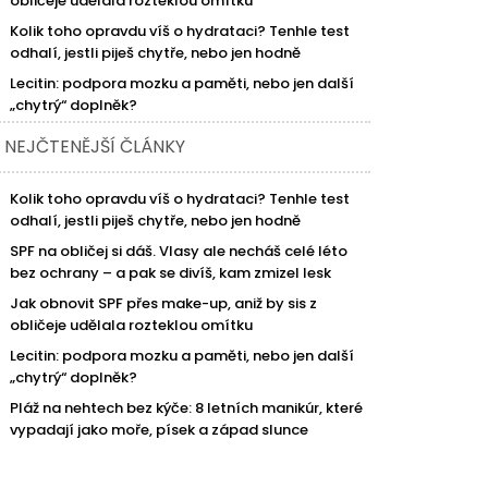
obličeje udělala rozteklou omítku
Kolik toho opravdu víš o hydrataci? Tenhle test
odhalí, jestli piješ chytře, nebo jen hodně
Lecitin: podpora mozku a paměti, nebo jen další
„chytrý“ doplněk?
NEJČTENĚJŠÍ ČLÁNKY
Kolik toho opravdu víš o hydrataci? Tenhle test
odhalí, jestli piješ chytře, nebo jen hodně
SPF na obličej si dáš. Vlasy ale necháš celé léto
bez ochrany – a pak se divíš, kam zmizel lesk
Jak obnovit SPF přes make-up, aniž by sis z
obličeje udělala rozteklou omítku
Lecitin: podpora mozku a paměti, nebo jen další
„chytrý“ doplněk?
Pláž na nehtech bez kýče: 8 letních manikúr, které
vypadají jako moře, písek a západ slunce