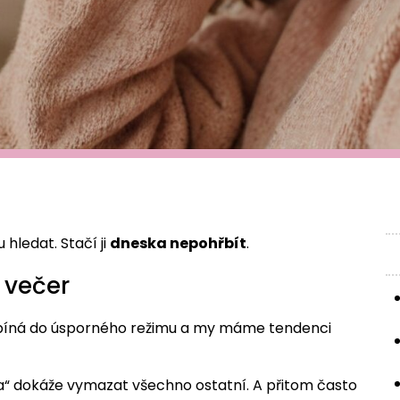
hledat. Stačí ji
dneska nepohřbít
.
 večer
epíná do úsporného režimu a my máme tendenci
a“ dokáže vymazat všechno ostatní. A přitom často