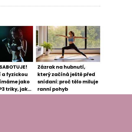
 SABOTUJE!
Zázrak na hubnutí,
í a fyzickou
který začíná ještě před
ímáme jako
snídaní: proč tělo miluje
3 triky, jak
ranní pohyb